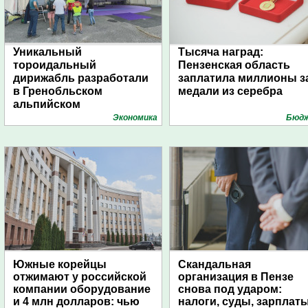
Уникальный
Тысяча наград:
тороидальный
Пензенская область
дирижабль разработали
заплатила миллионы з
в Гренобльском
медали из серебра
альпийском
университете
Экономика
Бюд
Южные корейцы
Скандальная
отжимают у российской
организация в Пензе
компании оборудование
снова под ударом:
и 4 млн долларов: чью
налоги, суды, зарплат