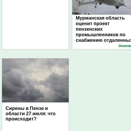
Мурманская область
оценит проект
пензенских
промышленников по
снабжению отдаленны
поселений с помощью
Эконом
дирижаблей
Сирены в Пензе и
области 27 июля: что
происходит?