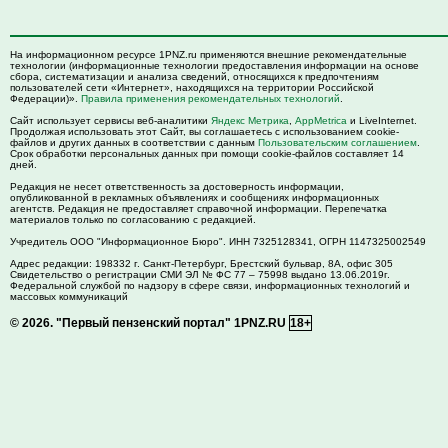
На информационном ресурсе 1PNZ.ru применяются внешние рекомендательные
технологии (информационные технологии предоставления информации на основе
сбора, систематизации и анализа сведений, относящихся к предпочтениям
пользователей сети «Интернет», находящихся на территории Российской
Федерации)».
Правила применения рекомендательных технологий
.
Сайт использует сервисы веб-аналитики
Яндекс Метрика
,
AppMetrica
и LiveInternet.
Продолжая использовать этот Сайт, вы соглашаетесь с использованием cookie-
файлов и других данных в соответствии с данным
Пользовательским соглашением
.
Срок обработки персональных данных при помощи cookie-файлов составляет 14
дней.
Редакция не несет ответственность за достоверность информации,
опубликованной в рекламных объявлениях и сообщениях информационных
агентств. Редакция не предоставляет справочной информации. Перепечатка
материалов только по согласованию с редакцией.
Учредитель ООО "Информационное Бюро". ИНН 7325128341, ОГРН 1147325002549
Адрес редакции:
198332
г. Санкт-Петербург,
Брестский бульвар, 8А, офис 305
Свидетельство о регистрации СМИ ЭЛ № ФС 77 – 75998 выдано 13.06.2019г.
Федеральной службой по надзору в сфере связи, информационных технологий и
массовых коммуникаций
© 2026.
"Первый пензенский портал" 1PNZ.RU
18+