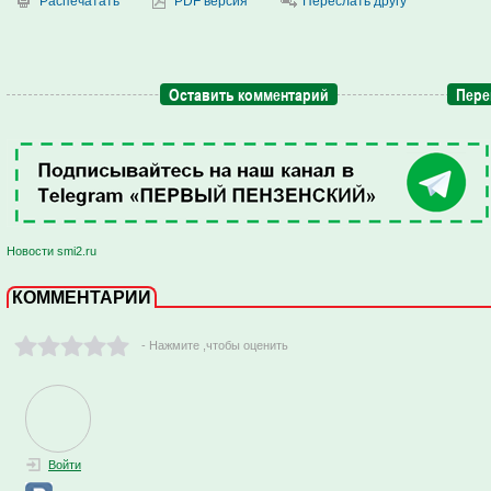
Распечатать
PDF версия
Переслать другу
Оставить комментарий
Пере
Новости smi2.ru
КОММЕНТАРИИ
- Нажмите ,чтобы оценить
Войти