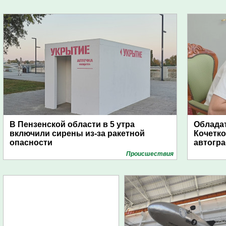
В Пензенской области в 5 утра
Обладат
включили сирены из-за ракетной
Кочетко
опасности
автогр
Проиcшествия