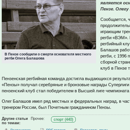
является ос
Пензе. Олегу
Сообщается, ч
продолжительн
играющим трен
регби «ВЭМ». 
регбийный клу
Балашов работ
В Пензе сообщили о смерти основателя местного
регби, с 1996
регби Олега Балашова
сборной стран
клуб в Пензе 
Пензенская регбийная команда достигла выдающихся результ
«Пензы» получал серебряные и бронзовые награды Суперлиги с
пензенский клуб стал победителем в Высшей лиге чемпионата
Олег Балашов имел ряд местных и федеральных наград, в ча
тренером России, был Почетным гражданином Пензы.
Другие статьи
Прочее:
спорт (440)
по темам: