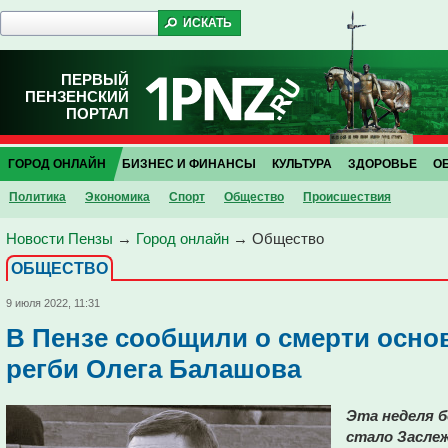
ПЕРВЫЙ
ПЕНЗЕНСКИЙ
ПОРТАЛ
ГОРОД ОНЛАЙН
БИЗНЕС И ФИНАНСЫ
КУЛЬТУРА
ЗДОРОВЬЕ
О
Политика
Экономика
Спорт
Общество
Проиcшествия
Новости Пензы
→
Город онлайн
→
Общество
ОБЩЕСТВО
9 июля 2022, 11:31
В Пензе сообщили о смерти осно
регби Олега Балашова
Эта неделя б
стало Засле