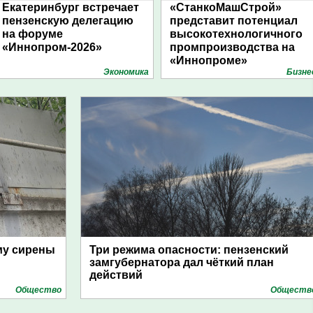
Екатеринбург встречает
«СтанкоМашСтрой»
пензенскую делегацию
представит потенциал
на форуме
высокотехнологичного
«Иннопром-2026»
промпроизводства на
«Иннопроме»
Экономика
Бизне
му сирены
Три режима опасности: пензенский
замгубернатора дал чёткий план
действий
Общество
Обществ