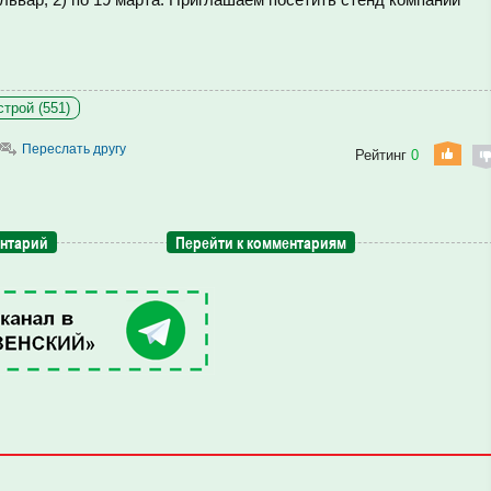
трой (551)
Переслать другу
Рейтинг
0
ентарий
Перейти к комментариям