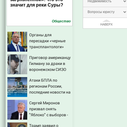
Недвижимость
значит для реки Суры?
Вопросы юристу
Общество
НАВЕРХ
Органы для
пересадки «черные
трансплантологи»
извлекали у еще
Приговор американцу
живых пациентов
Гилману за драки в
воронежском СИЗО
потребовали
,
Атаки БПЛА по
ужесточить - Новости
регионам России,
на Вести.ru
последние новости на
7 августа 2026:
Сергей Миронов
последствия, атаки на
призвал снять
склады Wildberries,
"Яблоко" с выборов -
состояние
Новости на Вести.ru
пострадавших
Трамп заявил о