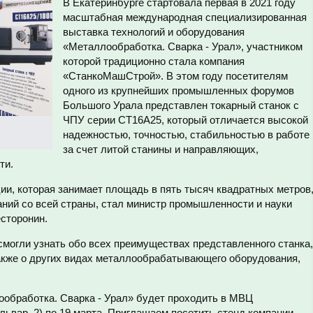
В Екатеринбурге стартовала первая в 2021 году
масштабная международная специализированная
выставка технологий и оборудования
«Металлообработка. Сварка - Урал», участником
которой традиционно стала компания
«СтанкоМашСтрой». В этом году посетителям
одного из крупнейших промышленных форумов
Большого Урала представлен токарный станок с
ЧПУ серии СТ16А25, который отличается высокой
надежностью, точностью, стабильностью в работе
за счет литой станины и направляющих,
ти.
ии, которая занимает площадь в пять тысяч квадратных метров
аний со всей страны, стал министр промышленности и науки
сторонин.
смогли узнать обо всех преимуществах представленного станка,
также о других видах металлообрабатывающего оборудования,
обработка. Сварка - Урал» будет проходить в МВЦ
ар, 2) по 19 марта. Приглашаем посетить стенд компании