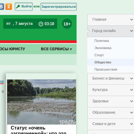
или
Войти
Зарегистрироваться
Главная
пт
, 7 августа
18+
03
:
18
Город онлайн
Политика
Экономика
ОСЫ ЮРИСТУ
ВСЕ СЕРВИСЫ
Спорт
Общество
Проиcшествия
Бизнес и финансы
на
Культура
0
Здоровье
Образование
Семья и дети
Статус «очень
загрязненной»: что это