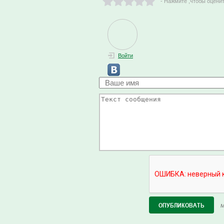
- Нажмите ,чтобы оцени
Войти
М