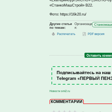
«СтанкоМашСтрой» В22.
Фото: https://16k20.ru/
Другие статьи
Организаци
Станкомашс
по темам:
я:
Распечатать
PDF версия
Оставить комм
Новости smi2.ru
КОММЕНТАРИИ