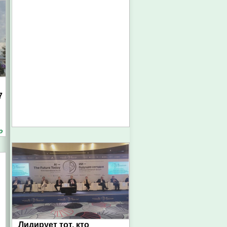
7
о
Лидирует тот, кто