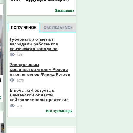
Экономика
ПОПУЛЯРНОЕ
ОБСУЖДАЕМОЕ
Губернатор отметил
наградами работников
пензенского завода по
производству станков
1437
Заслуженным
машиностроителем России
стал пензенец Фярид Кутаев
й
1075
В ночь на 4 августа в
Пензенской области
о
нейтрализовали вражеские
дроны
783
Все публикации