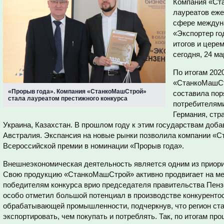
Компания «Ст
лауреатов еже
сфере междуна
«Экспортер го
итогов и цере
сегодня, 24 ма
По итогам 202
«СтанкоМашСт
«Прорыв года». Компания «СтанкоМашСтрой»
составила по
стала лауреатом престижного конкурса
потребителями
Германия, стр
Украина, Казахстан. В прошлом году к этим государствам доба
Австралия. Экспансия на новые рынки позволила компании «
Всероссийской премии в номинации «Прорыв года».
Внешнеэкономическая деятельность является одним из приори
Свою продукцию «СтанкоМашСтрой» активно продвигает на м
победителям конкурса врио председателя правительства Пен
особо отметил большой потенциал в производстве конкуренто
обрабатывающей промышленности, подчеркнув, что регион ст
экспортировать, чем покупать и потреблять. Так, по итогам пр