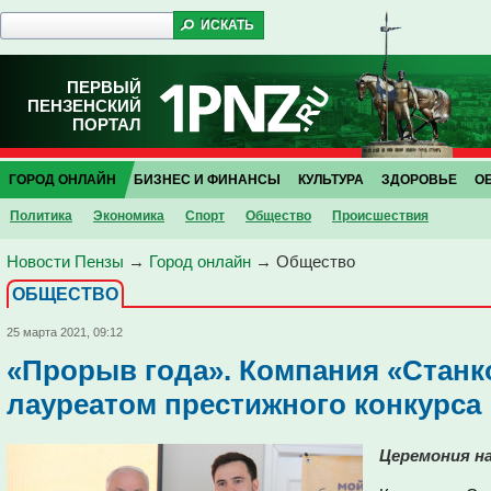
ПЕРВЫЙ
ПЕНЗЕНСКИЙ
ПОРТАЛ
ГОРОД ОНЛАЙН
БИЗНЕС И ФИНАНСЫ
КУЛЬТУРА
ЗДОРОВЬЕ
О
Политика
Экономика
Спорт
Общество
Проиcшествия
Новости Пензы
→
Город онлайн
→
Общество
ОБЩЕСТВО
25 марта 2021, 09:12
«Прорыв года». Компания «Стан
лауреатом престижного конкурса
Церемония на