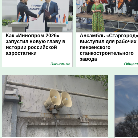
Как «Иннопром-2026»
Ансамбль «Старгород
запустил новую главу в
выступил для рабочих
истории российской
пензенского
аэростатики
станкостроительного
завода
Экономика
Общес