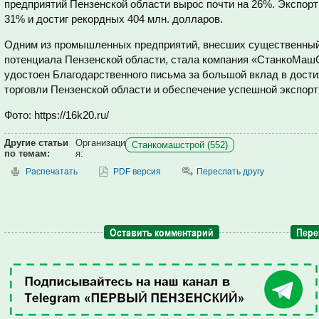
предприятий Пензенской области вырос почти на 26%. Экспорт
31% и достиг рекордных 404 млн. долларов.
Одним из промышленных предприятий, внесших существенный 
потенциала Пензенской области, стала компания «СтанкоМаш
удостоен Благодарственного письма за большой вклад в дост
торговли Пензенской области и обеспечение успешной экспорт
Фото: https://16k20.ru/
Другие статьи
Организаци
Станкомашстрой (552)
по темам:
я:
Распечатать
PDF версия
Переслать другу
Оставить комментарий
Пере