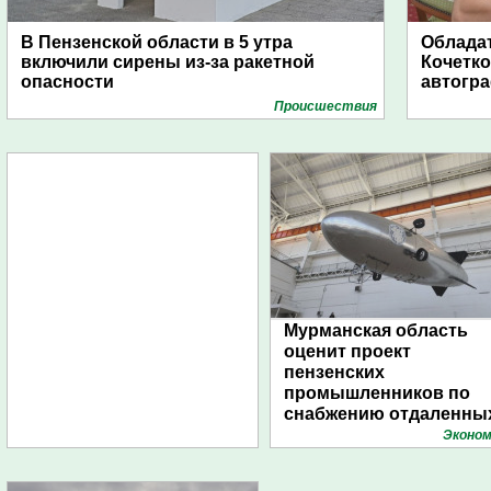
В Пензенской области в 5 утра
Обладат
включили сирены из-за ракетной
Кочетко
опасности
автогр
Проиcшествия
Мурманская область
оценит проект
пензенских
промышленников по
снабжению отдаленны
поселений с помощью
Эконом
дирижаблей