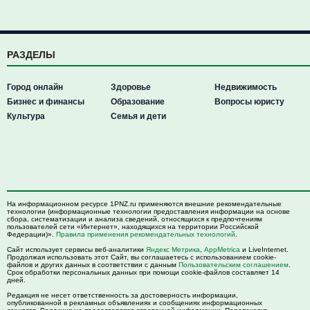
РАЗДЕЛЫ
Город онлайн
Здоровье
Недвижимость
Бизнес и финансы
Образование
Вопросы юристу
Культура
Семья и дети
На информационном ресурсе 1PNZ.ru применяются внешние рекомендательные
технологии (информационные технологии предоставления информации на основе
сбора, систематизации и анализа сведений, относящихся к предпочтениям
пользователей сети «Интернет», находящихся на территории Российской
Федерации)».
Правила применения рекомендательных технологий
.
Сайт использует сервисы веб-аналитики
Яндекс Метрика
,
AppMetrica
и LiveInternet.
Продолжая использовать этот Сайт, вы соглашаетесь с использованием cookie-
файлов и других данных в соответствии с данным
Пользовательским соглашением
.
Срок обработки персональных данных при помощи cookie-файлов составляет 14
дней.
Редакция не несет ответственность за достоверность информации,
опубликованной в рекламных объявлениях и сообщениях информационных