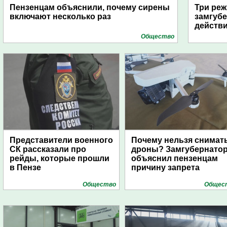
Пензенцам объяснили, почему сирены
Три реж
включают несколько раз
замгубе
действ
Общество
Представители военного
Почему нельзя снимат
СК рассказали про
дроны? Замгубернато
рейды, которые прошли
объяснил пензенцам
в Пензе
причину запрета
Общество
Общес