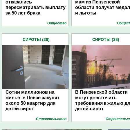
отказались
мам из Пензенской
пересматривать выплату
области получат меда
за 50 лет брака
и льготы
Общество
Общес
СИРОТЫ (38)
СИРОТЫ (38)
Сотни миллионов на
В Пензенской области
жилье: в Пензе закупят
могут ужесточить
около 50 квартир для
требования к жилью д
детей-сирот
детей-сирот
Строительство
Строительс