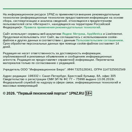
На информационном ресурсе 1PNZ.ru применяются внешние рекомендательные
технологии (информационные технологии предоставления информации на основе
сбора, систематизации и анализа сведений, относящихся к предпочтениям
пользователей сети «Интернет», находящихся на территории Российской
Федерации)».
Правила применения рекомендательных технологий
.
Сайт использует сервисы веб-аналитики
Яндекс Метрика
,
AppMetrica
и LiveInternet.
Продолжая использовать этот Сайт, вы соглашаетесь с использованием cookie-
файлов и других данных в соответствии с данным
Пользовательским соглашением
.
Срок обработки персональных данных при помощи cookie-файлов составляет 14
дней.
Редакция не несет ответственность за достоверность информации,
опубликованной в рекламных объявлениях и сообщениях информационных
агентств. Редакция не предоставляет справочной информации. Перепечатка
материалов только по согласованию с редакцией.
Учредитель ООО "Информационное Бюро". ИНН 7325128341, ОГРН 1147325002549
Адрес редакции:
198332
г. Санкт-Петербург,
Брестский бульвар, 8А, офис 305
Свидетельство о регистрации СМИ ЭЛ № ФС 77 – 75998 выдано 13.06.2019г.
Федеральной службой по надзору в сфере связи, информационных технологий и
массовых коммуникаций
© 2026.
"Первый пензенский портал" 1PNZ.RU
18+