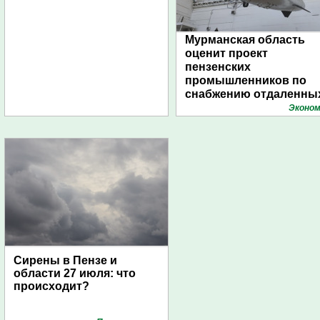
Мурманская область
оценит проект
пензенских
промышленников по
снабжению отдаленны
поселений с помощью
Эконом
дирижаблей
Сирены в Пензе и
области 27 июля: что
происходит?