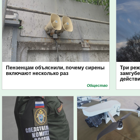
Пензенцам объяснили, почему сирены
Три реж
включают несколько раз
замгубе
действ
Общество