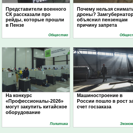
Представители военного
Почему нельзя снимат
СК рассказали про
дроны? Замгубернато
рейды, которые прошли
объяснил пензенцам
в Пензе
причину запрета
Общество
Общес
На конкурс
Машиностроение в
«Профессионалы-2026»
России пошло в рост з
могут закупить китайское
счет госзаказа
оборудование
Политика
Эконом