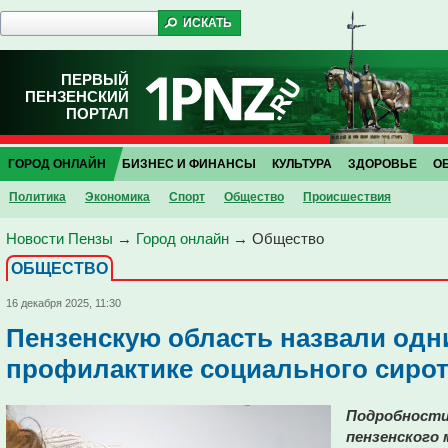
ПЕРВЫЙ
ПЕНЗЕНСКИЙ
ПОРТАЛ
ГОРОД ОНЛАЙН
БИЗНЕС И ФИНАНСЫ
КУЛЬТУРА
ЗДОРОВЬЕ
О
Политика
Экономика
Спорт
Общество
Проиcшествия
Новости Пензы
→
Город онлайн
→
Общество
ОБЩЕСТВО
16 декабря 2025, 11:30
Пензенскую область назвали одн
профилактике социального сирот
Подробности
пензенского 