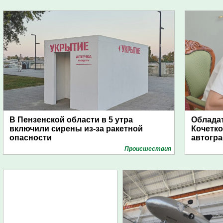
В Пензенской области в 5 утра
Обладат
включили сирены из-за ракетной
Кочетко
опасности
автогр
Проиcшествия