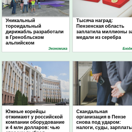
Уникальный
Тысяча наград:
тороидальный
Пензенская область
дирижабль разработали
заплатила миллионы з
в Гренобльском
медали из серебра
альпийском
университете
Экономика
Бюд
Южные корейцы
Скандальная
отжимают у российской
организация в Пензе
компании оборудование
снова под ударом:
и 4 млн долларов: чью
налоги, суды, зарплат