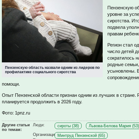
Пензенскую о
уровне за усп
сиротства. Ит
подвела упол
правам ребенк
Регион стал од
число детей д
сократилось н
родные семьи,
Пензенскую область назвали одним из лидеров по
усыновлены. 
профилактике социального сиротства
сопровождени
помощи.
Опыт Пензенской области признан одним из лучших в стране.
планируется продолжить в 2026 году.
Фото: 1pnz.ru
Другие статьи
Люди:
сироты (38)
Львова-Белова Мария (53)
по темам:
Организаци
Минтруд Пензенской (65)