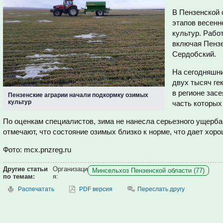
В Пензенской 
этапов весенн
культур. Рабо
включая Пензе
Сердобский.
На сегодняшни
двух тысяч гек
в регионе зас
Пензенские аграрии начали подкормку озимых
культур
часть которых
По оценкам специалистов, зима не нанесла серьезного ущерба
отмечают, что состояние озимых близко к норме, что дает хо
Фото: mcx.pnzreg.ru
Другие статьи
Организаци
Минсельхоз Пензенской области (77)
по темам:
я:
Распечатать
PDF версия
Переслать другу