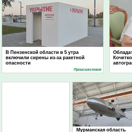
В Пензенской области в 5 утра
Обладат
включили сирены из-за ракетной
Кочетко
опасности
автогр
Проиcшествия
Мурманская область