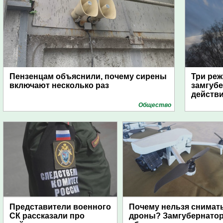
Пензенцам объяснили, почему сирены
Три реж
включают несколько раз
замгубе
действ
Общество
Представители военного
Почему нельзя снимат
СК рассказали про
дроны? Замгубернато