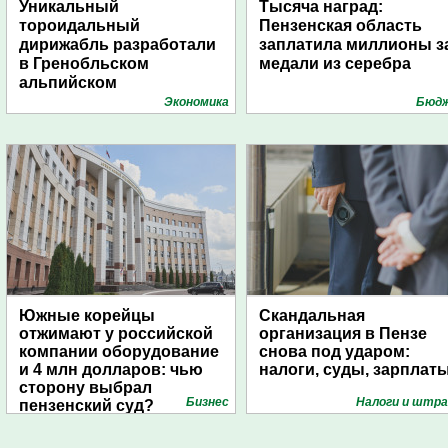
Уникальный
Тысяча наград:
тороидальный
Пензенская область
дирижабль разработали
заплатила миллионы з
в Гренобльском
медали из серебра
альпийском
университете
Экономика
Бюд
Южные корейцы
Скандальная
отжимают у российской
организация в Пензе
компании оборудование
снова под ударом:
и 4 млн долларов: чью
налоги, суды, зарплат
сторону выбрал
Бизнес
Налоги и штр
пензенский суд?