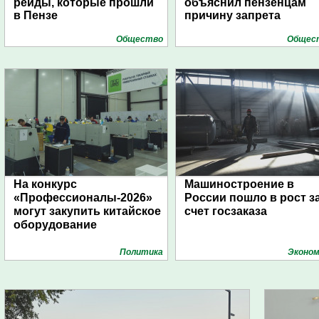
рейды, которые прошли
объяснил пензенцам
в Пензе
причину запрета
Общество
Общес
На конкурс
Машиностроение в
«Профессионалы-2026»
России пошло в рост з
могут закупить китайское
счет госзаказа
оборудование
Политика
Эконом