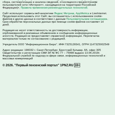
сбора, систематизации и анализа сведений, относящихся к предпочтениям
пользователей сети «Интернет», находящихся на территории Российской
Федерации)».
Правила применения рекомендательных технологий
.
Сайт использует сервисы веб-аналитики
Яндекс Метрика
,
AppMetrica
и LiveInternet.
Продолжая использовать этот Сайт, вы соглашаетесь с использованием cookie-
файлов и других данных в соответствии с данным
Пользовательским соглашением
.
Срок обработки персональных данных при помощи cookie-файлов составляет 14
дней.
Редакция не несет ответственность за достоверность информации,
опубликованной в рекламных объявлениях и сообщениях информационных
агентств. Редакция не предоставляет справочной информации. Перепечатка
материалов только по согласованию с редакцией.
Учредитель ООО "Информационное Бюро". ИНН 7325128341, ОГРН 1147325002549
Адрес редакции:
198332
г. Санкт-Петербург,
Брестский бульвар, 8А, офис 305
Свидетельство о регистрации СМИ ЭЛ № ФС 77 – 75998 выдано 13.06.2019г.
Федеральной службой по надзору в сфере связи, информационных технологий и
массовых коммуникаций
© 2026.
"Первый пензенский портал" 1PNZ.RU
18+