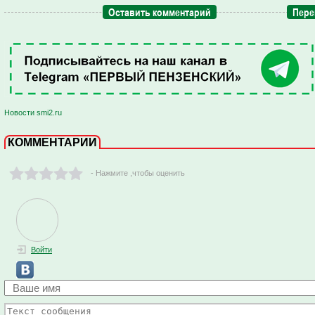
Оставить комментарий
Пере
Новости smi2.ru
КОММЕНТАРИИ
- Нажмите ,чтобы оценить
Войти