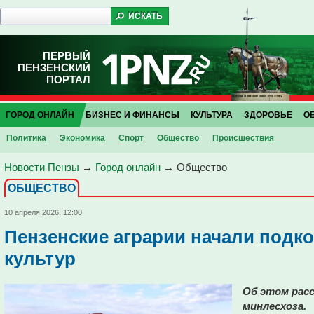
ПЕРВЫЙ
ПЕНЗЕНСКИЙ
ПОРТАЛ
ГОРОД ОНЛАЙН
БИЗНЕС И ФИНАНСЫ
КУЛЬТУРА
ЗДОРОВЬЕ
О
Политика
Экономика
Спорт
Общество
Проиcшествия
Новости Пензы
→
Город онлайн
→
Общество
ОБЩЕСТВО
10 апреля 2026, 12:00
Пензенские аграрии начали подк
культур
Об этом расс
минлесхоза.