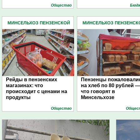
Общество
Бюд
МИНСЕЛЬХОЗ ПЕНЗЕНСКОЙ
МИНСЕЛЬХОЗ ПЕНЗЕНСК
ОБЛАСТИ (77)
ОБЛАСТИ (77)
Рейды в пензенских
Пензенцы пожаловали
магазинах: что
на хлеб по 80 рублей —
происходит с ценами на
что говорят в
продукты
Минсельхозе
Общество
Общес