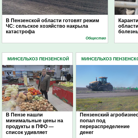
В Пензенской области готовят режим
Каранти
ЧС: сельское хозяйство накрыла
области
катастрофа
болезн
Общество
МИНСЕЛЬХОЗ ПЕНЗЕНСКОЙ
МИНСЕЛЬХОЗ ПЕНЗЕНСК
ОБЛАСТИ (77)
ОБЛАСТИ (77)
В Пензе нашли
Пензенский агробизне
минимальные цены на
попал под
продукты в ПФО —
перераспределение
список удивляет
денег