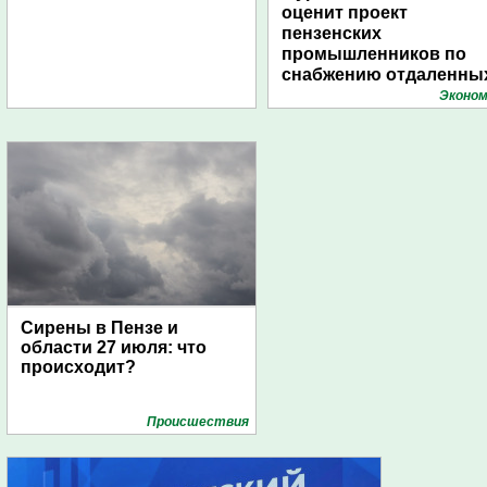
оценит проект
пензенских
промышленников по
снабжению отдаленны
поселений с помощью
Эконом
дирижаблей
Сирены в Пензе и
области 27 июля: что
происходит?
Проиcшествия