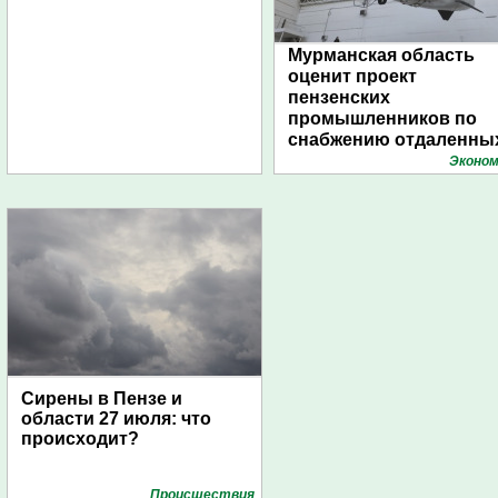
Мурманская область
оценит проект
пензенских
промышленников по
снабжению отдаленны
поселений с помощью
Эконом
дирижаблей
Сирены в Пензе и
области 27 июля: что
происходит?
Проиcшествия