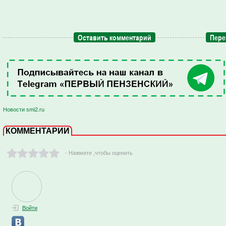
Оставить комментарий
Пере
Новости smi2.ru
КОММЕНТАРИИ
- Нажмите ,чтобы оценить
Войти