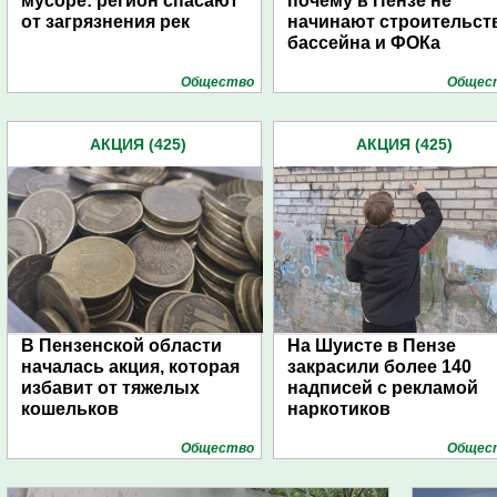
мусоре: регион спасают
почему в Пензе не
от загрязнения рек
начинают строительст
бассейна и ФОКа
Общество
Общес
АКЦИЯ (425)
АКЦИЯ (425)
В Пензенской области
На Шуисте в Пензе
началась акция, которая
закрасили более 140
избавит от тяжелых
надписей с рекламой
кошельков
наркотиков
Общество
Общес