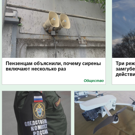
Пензенцам объяснили, почему сирены
Три реж
включают несколько раз
замгубе
действ
Общество