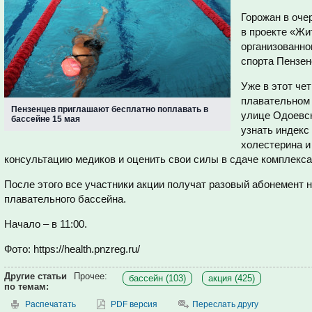
Горожан в оче
в проекте «Жи
организованно
спорта Пензен
Уже в этот чет
плавательном 
Пензенцев приглашают бесплатно поплавать в
улице Одоевск
бассейне 15 мая
узнать индекс
холестерина и
консультацию медиков и оценить свои силы в сдаче комплекса
После этого все участники акции получат разовый абонемент 
плавательного бассейна.
Начало – в 11:00.
Фото: https://health.pnzreg.ru/
Другие статьи
Прочее:
бассейн (103)
акция (425)
по темам:
Распечатать
PDF версия
Переслать другу