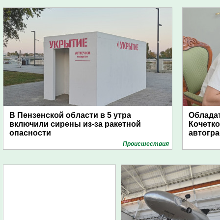
В Пензенской области в 5 утра
Обладат
включили сирены из-за ракетной
Кочетко
опасности
автогр
Проиcшествия