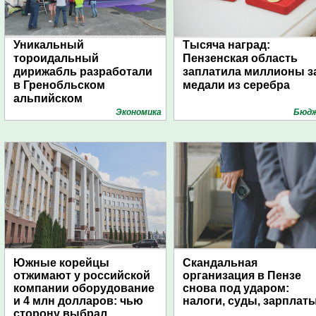
Уникальный
Тысяча наград:
тороидальный
Пензенская область
дирижабль разработали
заплатила миллионы з
в Гренобльском
медали из серебра
альпийском
университете
Экономика
Бюд
Южные корейцы
Скандальная
отжимают у российской
организация в Пензе
компании оборудование
снова под ударом:
и 4 млн долларов: чью
налоги, суды, зарплат
сторону выбрал