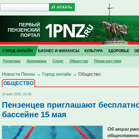
ПЕРВЫЙ
ПЕНЗЕНСКИЙ
ПОРТАЛ
ГОРОД ОНЛАЙН
БИЗНЕС И ФИНАНСЫ
КУЛЬТУРА
ЗДОРОВЬЕ
О
Политика
Экономика
Спорт
Общество
Проиcшествия
Новости Пензы
→
Город онлайн
→
Общество
ОБЩЕСТВО
14 мая 2025, 21:00
Пензенцев приглашают бесплатно
бассейне 15 мая
Об акции рас
общественно