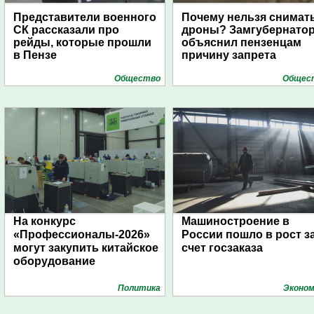
Представители военного
Почему нельзя снимат
СК рассказали про
дроны? Замгубернато
рейды, которые прошли
объяснил пензенцам
в Пензе
причину запрета
Общество
Общес
На конкурс
Машиностроение в
«Профессионалы-2026»
России пошло в рост з
могут закупить китайское
счет госзаказа
оборудование
Политика
Эконом