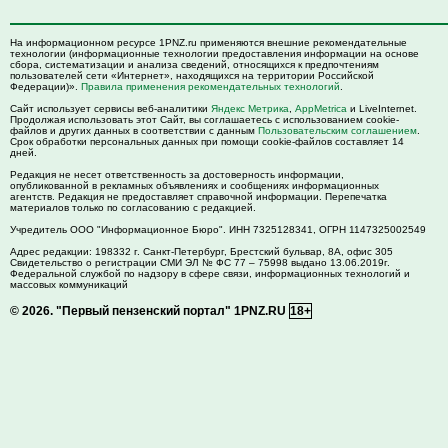
На информационном ресурсе 1PNZ.ru применяются внешние рекомендательные
технологии (информационные технологии предоставления информации на основе
сбора, систематизации и анализа сведений, относящихся к предпочтениям
пользователей сети «Интернет», находящихся на территории Российской
Федерации)».
Правила применения рекомендательных технологий
.
Сайт использует сервисы веб-аналитики
Яндекс Метрика
,
AppMetrica
и LiveInternet.
Продолжая использовать этот Сайт, вы соглашаетесь с использованием cookie-
файлов и других данных в соответствии с данным
Пользовательским соглашением
.
Срок обработки персональных данных при помощи cookie-файлов составляет 14
дней.
Редакция не несет ответственность за достоверность информации,
опубликованной в рекламных объявлениях и сообщениях информационных
агентств. Редакция не предоставляет справочной информации. Перепечатка
материалов только по согласованию с редакцией.
Учредитель ООО "Информационное Бюро". ИНН 7325128341, ОГРН 1147325002549
Адрес редакции:
198332
г. Санкт-Петербург,
Брестский бульвар, 8А, офис 305
Свидетельство о регистрации СМИ ЭЛ № ФС 77 – 75998 выдано 13.06.2019г.
Федеральной службой по надзору в сфере связи, информационных технологий и
массовых коммуникаций
© 2026.
"Первый пензенский портал" 1PNZ.RU
18+