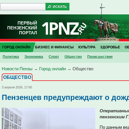
ПЕРВЫЙ
ПЕНЗЕНСКИЙ
ПОРТАЛ
ГОРОД ОНЛАЙН
БИЗНЕС И ФИНАНСЫ
КУЛЬТУРА
ЗДОРОВЬЕ
О
Политика
Экономика
Спорт
Общество
Проиcшествия
Новости Пензы
→
Город онлайн
→
Общество
ОБЩЕСТВО
3 апреля 2026, 17:00
Пензенцев предупреждают о дожд
Оперативный
пензенским Г
По данным вед