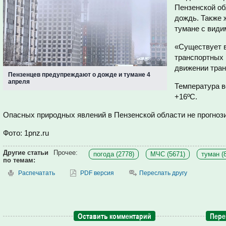
Пензенской об
дождь. Также 
тумане с види
«Существует в
транспортных 
движении тран
Пензенцев предупреждают о дожде и тумане 4
апреля
Температура в
+16ºС.
Опасных природных явлений в Пензенской области не прогноз
Фото: 1pnz.ru
Другие статьи
Прочее:
погода (2778)
МЧС (5671)
туман (
по темам:
Распечатать
PDF версия
Переслать другу
Оставить комментарий
Пере