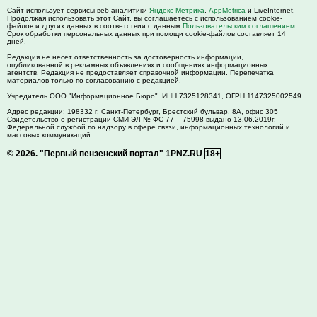
Сайт использует сервисы веб-аналитики
Яндекс Метрика
,
AppMetrica
и LiveInternet.
Продолжая использовать этот Сайт, вы соглашаетесь с использованием cookie-
файлов и других данных в соответствии с данным
Пользовательским соглашением
.
Срок обработки персональных данных при помощи cookie-файлов составляет 14
дней.
Редакция не несет ответственность за достоверность информации,
опубликованной в рекламных объявлениях и сообщениях информационных
агентств. Редакция не предоставляет справочной информации. Перепечатка
материалов только по согласованию с редакцией.
Учредитель ООО "Информационное Бюро". ИНН 7325128341, ОГРН 1147325002549
Адрес редакции:
198332
г. Санкт-Петербург,
Брестский бульвар, 8А, офис 305
Свидетельство о регистрации СМИ ЭЛ № ФС 77 – 75998 выдано 13.06.2019г.
Федеральной службой по надзору в сфере связи, информационных технологий и
массовых коммуникаций
© 2026.
"Первый пензенский портал" 1PNZ.RU
18+