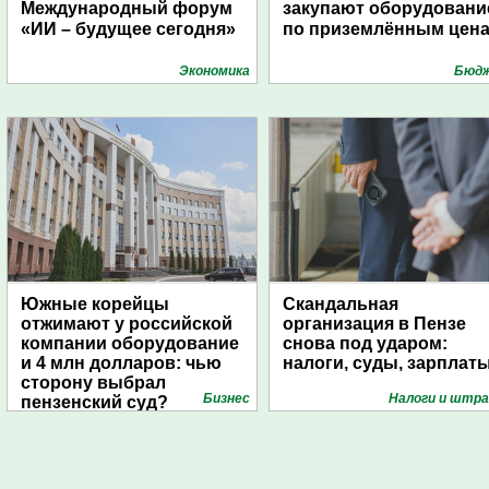
Международный форум
закупают оборудовани
«ИИ – будущее сегодня»
по приземлённым цен
Экономика
Бюд
Южные корейцы
Скандальная
отжимают у российской
организация в Пензе
компании оборудование
снова под ударом:
и 4 млн долларов: чью
налоги, суды, зарплат
сторону выбрал
Бизнес
Налоги и штр
пензенский суд?