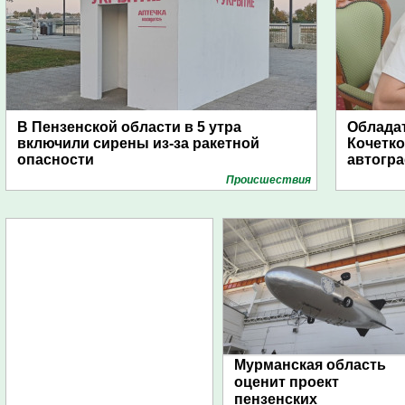
В Пензенской области в 5 утра
Обладат
включили сирены из-за ракетной
Кочетко
опасности
автогр
Проиcшествия
Мурманская область
оценит проект
пензенских