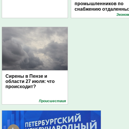
промышленников по
снабжению отдаленны
поселений с помощью
Эконом
дирижаблей
Сирены в Пензе и
области 27 июля: что
происходит?
Проиcшествия