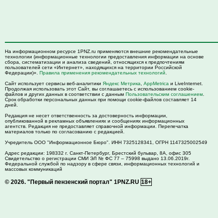
На информационном ресурсе 1PNZ.ru применяются внешние рекомендательные
технологии (информационные технологии предоставления информации на основе
сбора, систематизации и анализа сведений, относящихся к предпочтениям
пользователей сети «Интернет», находящихся на территории Российской
Федерации)».
Правила применения рекомендательных технологий
.
Сайт использует сервисы веб-аналитики
Яндекс Метрика
,
AppMetrica
и LiveInternet.
Продолжая использовать этот Сайт, вы соглашаетесь с использованием cookie-
файлов и других данных в соответствии с данным
Пользовательским соглашением
.
Срок обработки персональных данных при помощи cookie-файлов составляет 14
дней.
Редакция не несет ответственность за достоверность информации,
опубликованной в рекламных объявлениях и сообщениях информационных
агентств. Редакция не предоставляет справочной информации. Перепечатка
материалов только по согласованию с редакцией.
Учредитель ООО "Информационное Бюро". ИНН 7325128341, ОГРН 1147325002549
Адрес редакции:
198332
г. Санкт-Петербург,
Брестский бульвар, 8А, офис 305
Свидетельство о регистрации СМИ ЭЛ № ФС 77 – 75998 выдано 13.06.2019г.
Федеральной службой по надзору в сфере связи, информационных технологий и
массовых коммуникаций
© 2026.
"Первый пензенский портал" 1PNZ.RU
18+