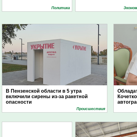
Политика
Эконом
В Пензенской области в 5 утра
Обладат
включили сирены из-за ракетной
Кочетко
опасности
автогр
Проиcшествия