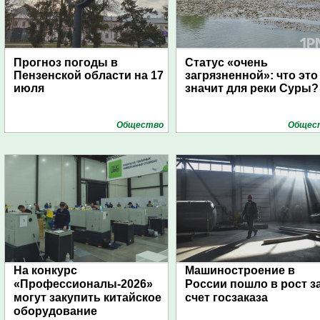
Прогноз погоды в
Статус «очень
Пензенской области на 17
загрязненной»: что это
июля
значит для реки Суры?
Общество
Общес
На конкурс
Машиностроение в
«Профессионалы-2026»
России пошло в рост з
могут закупить китайское
счет госзаказа
оборудование