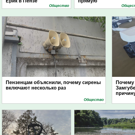
Ерик в Пензе
прямую
Общество
Общес
Пензенцам объяснили, почему сирены
Почему
включают несколько раз
Замгуб
причину
Общество