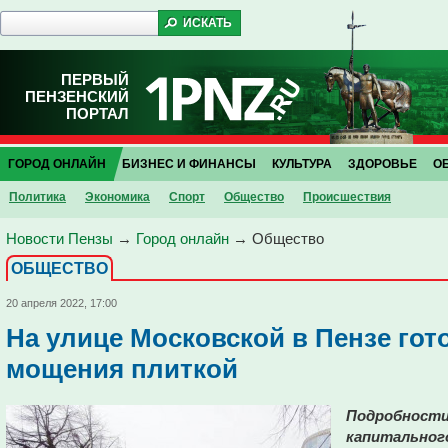
ПЕРВЫЙ
ПЕНЗЕНСКИЙ
ПОРТАЛ
ГОРОД ОНЛАЙН
БИЗНЕС И ФИНАНСЫ
КУЛЬТУРА
ЗДОРОВЬЕ
О
Политика
Экономика
Спорт
Общество
Проиcшествия
Новости Пензы
→
Город онлайн
→
Общество
ОБЩЕСТВО
20 апреля 2022, 17:00
На улице Московской в Пензе гот
мощения плиткой
Подробности 
капитальног