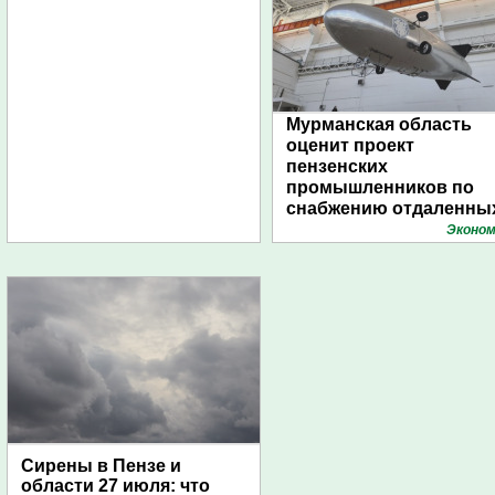
Мурманская область
оценит проект
пензенских
промышленников по
снабжению отдаленны
поселений с помощью
Эконом
дирижаблей
Сирены в Пензе и
области 27 июля: что