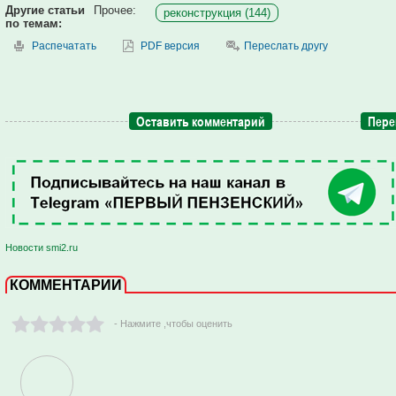
Другие статьи
Прочее:
реконструкция (144)
по темам:
Распечатать
PDF версия
Переслать другу
Оставить комментарий
Пере
Новости smi2.ru
КОММЕНТАРИИ
- Нажмите ,чтобы оценить