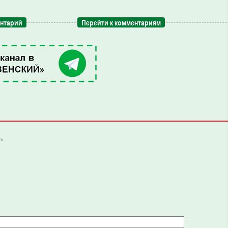
ентарий
Перейти к комментариям
ть