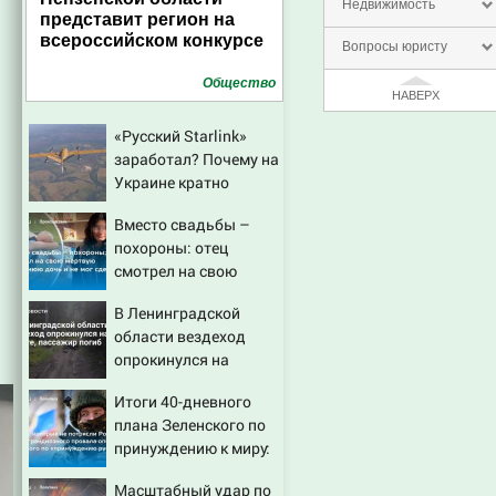
Недвижимость
представит регион на
всероссийском конкурсе
Вопросы юристу
Общество
НАВЕРХ
«Русский Starlink»
заработал? Почему на
Украине кратно
увеличилась точность
Вместо свадьбы –
попаданий по
похороны: отец
объектам ВСУ
смотрел на свою
мертвую 16-летнюю
В Ленинградской
дочь и не мог
области вездеход
сдержать слезы
опрокинулся на
дороге, пассажир
Итоги 40-дневного
погиб
плана Зеленского по
принуждению к миру:
как ответила Россия,
Масштабный удар по
полный разбор