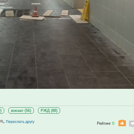
)
вокзал (56)
РЖД (88)
Переслать другу
Рейтинг
0