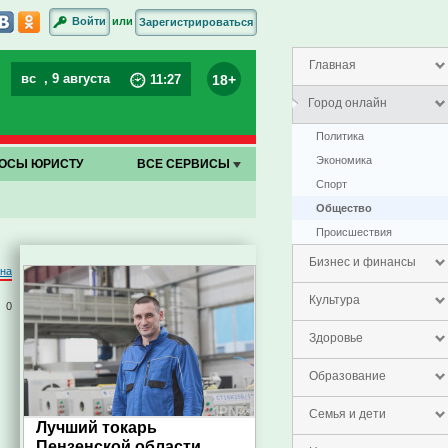
или
Войти
Зарегистрироваться
Главная
вс
, 9 августа
18+
11
:
27
Город онлайн
Политика
Экономика
ОСЫ ЮРИСТУ
ВСЕ СЕРВИСЫ
Спорт
Общество
Проиcшествия
Бизнес и финансы
на
Культура
0
Здоровье
Образование
Семья и дети
Лучший токарь
Пензенской области