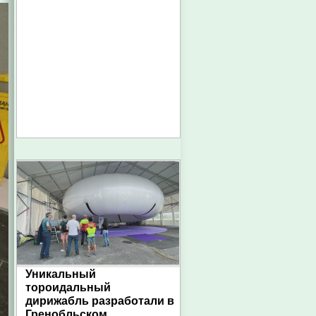
Уникальный
тороидальный
дирижабль разработали в
Гренобльском