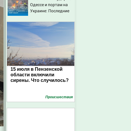
Одессе и портам на
провала операции
Украине: Последние
Украины от военкора
новости, подробности
Коца
об ударах России 9
августа 2026 года
15 июля в Пензенской
области включили
сирены. Что случилось?
Проиcшествия