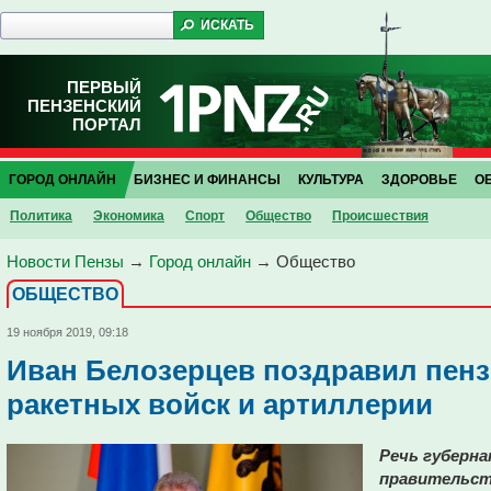
ПЕРВЫЙ
ПЕНЗЕНСКИЙ
ПОРТАЛ
ГОРОД ОНЛАЙН
БИЗНЕС И ФИНАНСЫ
КУЛЬТУРА
ЗДОРОВЬЕ
О
Политика
Экономика
Спорт
Общество
Проиcшествия
Новости Пензы
→
Город онлайн
→
Общество
ОБЩЕСТВО
19 ноября 2019, 09:18
Иван Белозерцев поздравил пенз
ракетных войск и артиллерии
Речь губерна
правительст