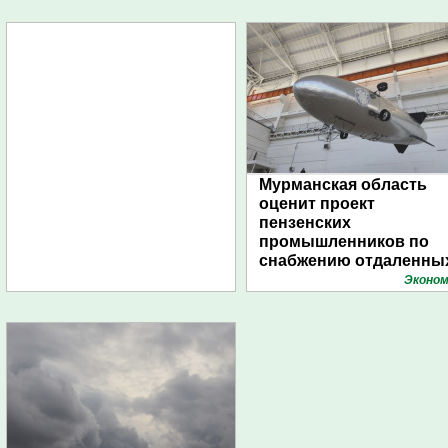
Мурманская область
оценит проект
пензенских
промышленников по
снабжению отдаленны
поселений с помощью
Эконом
дирижаблей