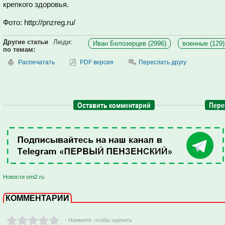
крепкого здоровья.
Фото: http://pnzreg.ru/
Другие статьи
Люди:
Иван Белозерцев (2996)
военные (129)
по темам:
Распечатать
PDF версия
Переслать другу
Оставить комментарий
Пере
Новости smi2.ru
КОММЕНТАРИИ
- Нажмите ,чтобы оценить