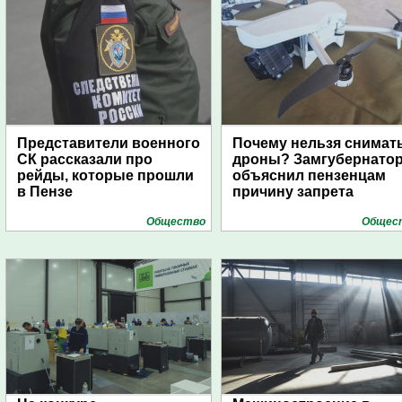
Представители военного
Почему нельзя снимат
СК рассказали про
дроны? Замгубернато
рейды, которые прошли
объяснил пензенцам
в Пензе
причину запрета
Общество
Общес