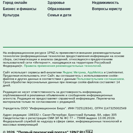
Город онлайн
Здоровье
Недвижимость
Бизнес и финансы
Образование
Вопросы юристу
Культура
Семья и дети
На информационном ресурсе 1PNZ.ru применяются внешние рекомендательные
технологии (информационные технологии предоставления информации на основе
сбора, систематизации и анализа сведений, относящихся к предпочтениям
пользователей сети «Интернет», находящихся на территории Российской
Федерации)».
Правила применения рекомендательных технологий
.
Сайт использует сервисы веб-аналитики
Яндекс Метрика
,
AppMetrica
и LiveInternet.
Продолжая использовать этот Сайт, вы соглашаетесь с использованием cookie-
файлов и других данных в соответствии с данным
Пользовательским соглашением
.
Срок обработки персональных данных при помощи cookie-файлов составляет 14
дней.
Редакция не несет ответственность за достоверность информации,
опубликованной в рекламных объявлениях и сообщениях информационных
агентств. Редакция не предоставляет справочной информации. Перепечатка
материалов только по согласованию с редакцией.
Учредитель ООО "Информационное Бюро". ИНН 7325128341, ОГРН 1147325002549
Адрес редакции:
198332
г. Санкт-Петербург,
Брестский бульвар, 8А, офис 305
Свидетельство о регистрации СМИ ЭЛ № ФС 77 – 75998 выдано 13.06.2019г.
Федеральной службой по надзору в сфере связи, информационных технологий и
массовых коммуникаций
© 2026.
"Первый пензенский портал" 1PNZ.RU
18+