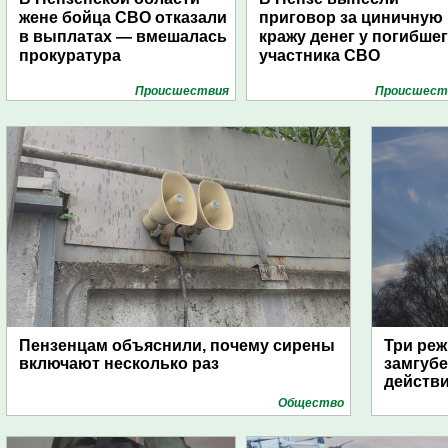
жене бойца СВО отказали
приговор за циничную
в выплатах — вмешалась
кражу денег у погибше
прокуратура
участника СВО
Проиcшествия
Проиcшест
Пензенцам объяснили, почему сирены
Три реж
включают несколько раз
замгубе
действ
Общество