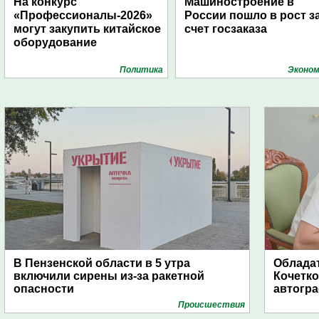
На конкурс
Машиностроение в
«Профессионалы-2026»
России пошло в рост з
могут закупить китайское
счет госзаказа
оборудование
Политика
Эконом
В Пензенской области в 5 утра
Обладат
включили сирены из-за ракетной
Кочетко
опасности
автогр
Проиcшествия