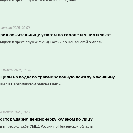
бщили в пресс-службе пензенского Следкома.
8 апреля 2025, 10:00
рил сожительницу утюгом по голове и ушел в закат
бщили в пресс-службе УМВД России по Пензенской области.
31 марта 2025, 14:49
ащили из подвала травмированную пожилую женщину
шел в Первомайском районе Пензы.
28 марта 2025, 16:00
осток ударил пенсионерку кулаком по лицу
и в пресс-службе УМВД России по Пензенской области.