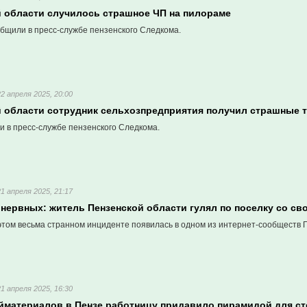
й области случилось страшное ЧП на пилораме
бщили в пресс-службе пензенского Следкома.
22 апреля 2025, 20:00
й области сотрудник сельхозпредприятия получил страшные 
и в пресс-службе пензенского Следкома.
21 апреля 2025, 21:17
нервных: житель Пензенской области гулял по поселку со св
том весьма странном инциденте появилась в одном из интернет-сообществ 
21 апреля 2025, 16:30
ойматериалов в Пензе работницу придавило пирамидой для ст