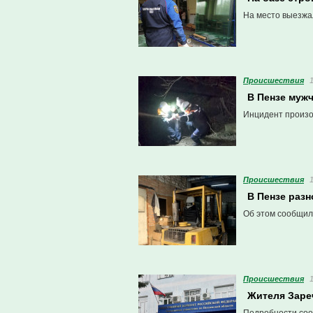
На место выезжа
Проиcшествия
В Пензе мужч
Инцидент произо
Проиcшествия
В Пензе раз
Об этом сообщил
Проиcшествия
Жителя Заре