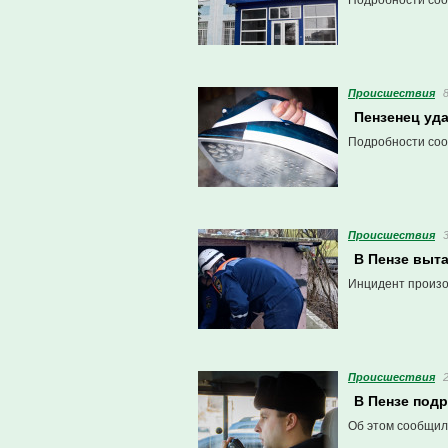
Подробности соо
Проиcшествия
Пензенец уда
Подробности соо
Проиcшествия
В Пензе выт
Инцидент произо
Проиcшествия
В Пензе подр
Об этом сообщил