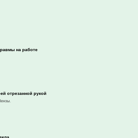
травмы на работе
оей отрезанной рукой
Пензы.
екла