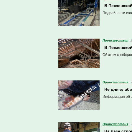
В Пензенско
Подробности соо
Проиcшествия
В Пензенско
Об этом сообщил
Проиcшествия
Не для слабо
Информация об э
Проиcшествия
На базе стр