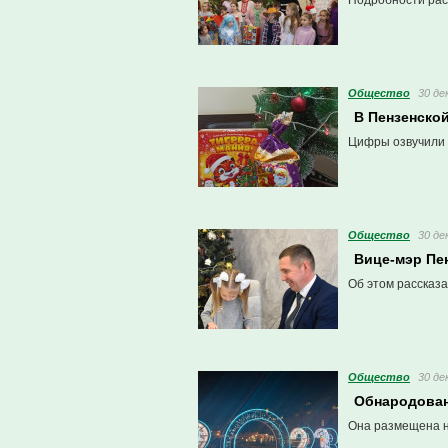
Подробности расс
Общество
30 де
В Пензенской
Цифры озвучили 
Общество
30 де
Вице-мэр Пе
Об этом рассказ
Общество
30 де
Обнародован
Она размещена н