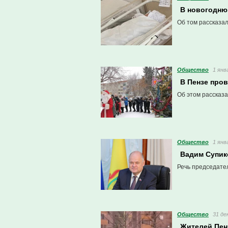
В новогодню
Об том рассказал
Общество
1 янв
В Пензе пров
Об этом рассказ
Общество
1 янв
Вадим Супик
Речь председате
Общество
31 де
Жителей Пен