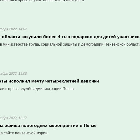
казали в пресс-службе пензенского минкульта.
кабря 2022, 14:02
 области закупили более 4 тыс подарков для детей участник
в министерстве труда, социальной защиты и демографии Пензенской области
кабря 2022, 13:00
нзы исполнил мечту четырехлетней девочки
али в пресс-службе администрации Пензы.
кабря 2022, 12:17
а афиша новогодних мероприятий в Пензе
а сайте пензенской мэрии.