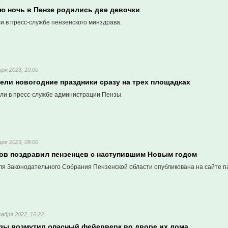
ю ночь в Пензе родились две девочки
и в пресс-службе пензенского минздрава.
аря 2023, 10:00
ели новогодние праздники сразу на трех площадках
али в пресс-службе администрации Пензы.
аря 2023, 09:00
ов поздравил пензенцев с наступившим Новым годом
ля Законодательного Собрания Пензенской области опубликована на сайте п
кабря 2022, 16:22
зы возмутил опасный фейерверк во дворе их дома