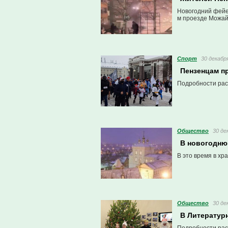
Новогодний фейе
м проезде Можайс
Спорт
30 декабря
Пензенцам п
Подробности рас
Общество
30 де
В новогодню
В это время в хр
Общество
30 де
В Литератур