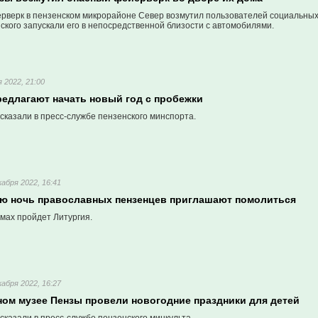
рверк в пензенском микрорайоне Север возмутил пользователей социальных 
кого запускали его в непосредственной близости с автомобилями.
 2022, 21:00
редлагают начать новый год с пробежки
сказали в пресс-службе пензенского минспорта.
кабря 2022, 16:41
ю ночь православных пензенцев приглашают помолиться
амах пройдет Литургия.
кабря 2022, 16:27
ном музее Пензы провели новогодние праздники для детей