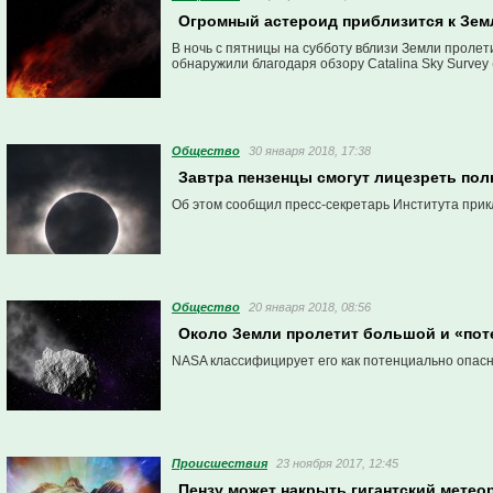
Огромный астероид приблизится к Земл
В ночь с пятницы на субботу вблизи Земли пролет
обнаружили благодаря обзору Catalina Sky Survey
Общество
30 января 2018, 17:38
Завтра пензенцы смогут лицезреть пол
Об этом сообщил пресс-секретарь Института при
Общество
20 января 2018, 08:56
Около Земли пролетит большой и «пот
NASA классифицирует его как потенциально опасн
Проиcшествия
23 ноября 2017, 12:45
Пензу может накрыть гигантский метео