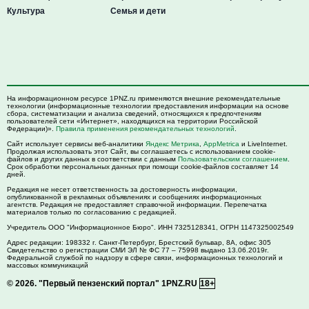
Культура
Семья и дети
На информационном ресурсе 1PNZ.ru применяются внешние рекомендательные
технологии (информационные технологии предоставления информации на основе
сбора, систематизации и анализа сведений, относящихся к предпочтениям
пользователей сети «Интернет», находящихся на территории Российской
Федерации)».
Правила применения рекомендательных технологий
.
Сайт использует сервисы веб-аналитики
Яндекс Метрика
,
AppMetrica
и LiveInternet.
Продолжая использовать этот Сайт, вы соглашаетесь с использованием cookie-
файлов и других данных в соответствии с данным
Пользовательским соглашением
.
Срок обработки персональных данных при помощи cookie-файлов составляет 14
дней.
Редакция не несет ответственность за достоверность информации,
опубликованной в рекламных объявлениях и сообщениях информационных
агентств. Редакция не предоставляет справочной информации. Перепечатка
материалов только по согласованию с редакцией.
Учредитель ООО "Информационное Бюро". ИНН 7325128341, ОГРН 1147325002549
Адрес редакции:
198332
г. Санкт-Петербург,
Брестский бульвар, 8А, офис 305
Свидетельство о регистрации СМИ ЭЛ № ФС 77 – 75998 выдано 13.06.2019г.
Федеральной службой по надзору в сфере связи, информационных технологий и
массовых коммуникаций
© 2026.
"Первый пензенский портал" 1PNZ.RU
18+