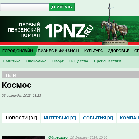
ПЕРВЫЙ
ПЕНЗЕНСКИЙ
ПОРТАЛ
ГОРОД ОНЛАЙН
БИЗНЕС И ФИНАНСЫ
КУЛЬТУРА
ЗДОРОВЬЕ
О
Политика
Экономика
Спорт
Общество
Проиcшествия
ТЕГИ
Космос
23 сентября 2013, 13:23
НОВОСТИ [31]
ИНТЕРВЬЮ [0]
СОБЫТИЯ [0]
КОМПАНИ
Общество
10 февраля 2018, 10:16