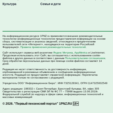
Культура
Семья и дети
На информационном ресурсе 1PNZ.ru применяются внешние рекомендательные
технологии (информационные технологии предоставления информации на основе
сбора, систематизации и анализа сведений, относящихся к предпочтениям
пользователей сети «Интернет», находящихся на территории Российской
Федерации)».
Правила применения рекомендательных технологий
.
Сайт использует сервисы веб-аналитики
Яндекс Метрика
,
AppMetrica
и LiveInternet.
Продолжая использовать этот Сайт, вы соглашаетесь с использованием cookie-
файлов и других данных в соответствии с данным
Пользовательским соглашением
.
Срок обработки персональных данных при помощи cookie-файлов составляет 14
дней.
Редакция не несет ответственность за достоверность информации,
опубликованной в рекламных объявлениях и сообщениях информационных
агентств. Редакция не предоставляет справочной информации. Перепечатка
материалов только по согласованию с редакцией.
Учредитель ООО "Информационное Бюро". ИНН 7325128341, ОГРН 1147325002549
Адрес редакции:
198332
г. Санкт-Петербург,
Брестский бульвар, 8А, офис 305
Свидетельство о регистрации СМИ ЭЛ № ФС 77 – 75998 выдано 13.06.2019г.
Федеральной службой по надзору в сфере связи, информационных технологий и
массовых коммуникаций
© 2026.
"Первый пензенский портал" 1PNZ.RU
18+