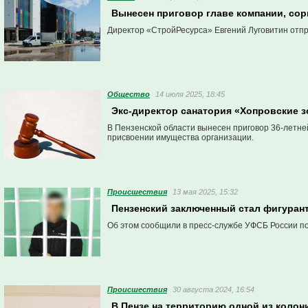
Вынесен приговор главе компании, сор
Директор «СтройРесурса» Евгений Луговитин отпр
Общество
14 июля 2025, 18:45
Экс-директор санатория «Хопровские з
В Пензенской области вынесен приговор 36-летне
присвоении имущества организации.
Проиcшествия
13 мая 2025, 15:32
Пензенский заключенный стал фигуран
Об этом сообщили в пресс-службе УФСБ России по
Проиcшествия
30 августа 2024, 16:54
В Пензе на территорию одной из колон