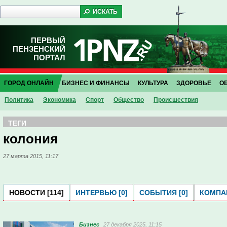
ПЕРВЫЙ
ПЕНЗЕНСКИЙ
ПОРТАЛ
ГОРОД ОНЛАЙН
БИЗНЕС И ФИНАНСЫ
КУЛЬТУРА
ЗДОРОВЬЕ
О
Политика
Экономика
Спорт
Общество
Проиcшествия
ТЕГИ
колония
27 марта 2015, 11:17
НОВОСТИ [114]
ИНТЕРВЬЮ [0]
СОБЫТИЯ [0]
КОМПАН
Бизнес
27 декабря 2025, 11:15