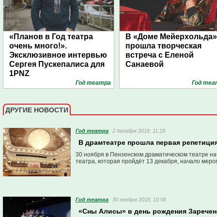
«Планов в Год театра
В «Доме Мейерхольда»
очень много!».
прошла творческая
Эксклюзивное интервью
встреча с Еленой
Сергея Пускепалиса для
Санаевой
1PNZ
Год театра
Год теа
ДРУГИЕ НОВОСТИ
Год театра
2 декабря 2018, 11:18
В драмтеатре прошла первая репетиция
30 ноября в Пензенском драматическом театре н
театра, которая пройдёт 13 декабря, начало меро
Год театра
30 ноября 2018, 10:06
«Сны Алисы» в день рождения Зарече