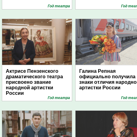
Год театра
Год теа
Актрисе Пензенского
Галина Репная
драматического театра
официально получила
присвоено звание
знаки отличия народно
народной артистки
артистки России
России
Год театра
Год теа