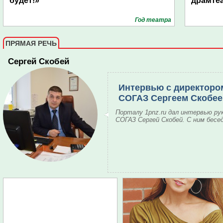
будет!»
драмте
Год театра
ПРЯМАЯ РЕЧЬ
Сергей Скобей
Интервью с директоро
СОГАЗ Сергеем Скобе
Порталу 1pnz.ru дал интервью ру
СОГАЗ Сергей Скобей. С ним бесе