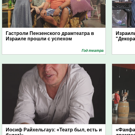
Гастроли Пензенского драмтеатра в
Израиль
Израиле прошли с успехом
"Декор
Год театра
Иосиф Райхельгауз: «Театр был, есть и
«Фанфа