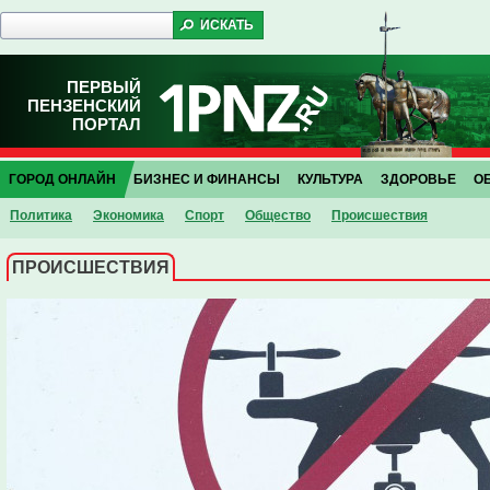
ПЕРВЫЙ
ПЕНЗЕНСКИЙ
ПОРТАЛ
ГОРОД ОНЛАЙН
БИЗНЕС И ФИНАНСЫ
КУЛЬТУРА
ЗДОРОВЬЕ
О
Политика
Экономика
Спорт
Общество
Проиcшествия
ПРОИCШЕСТВИЯ