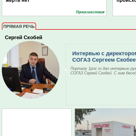
жертв нет
происх
Проиcшествия
ПРЯМАЯ РЕЧЬ
Сергей Скобей
Интервью с директоро
СОГАЗ Сергеем Скобе
Порталу 1pnz.ru дал интервью ру
СОГАЗ Сергей Скобей. С ним бесе