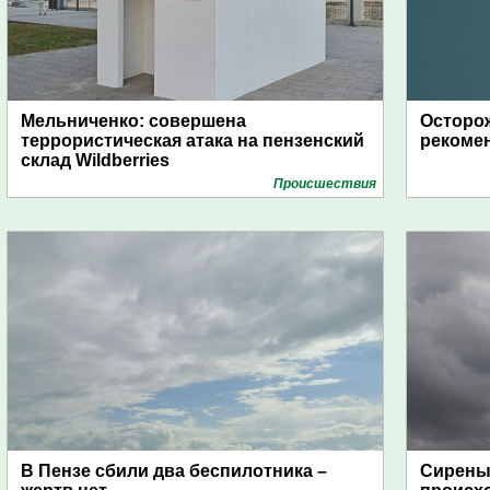
Мельниченко: совершена
Осторож
террористическая атака на пензенский
рекоме
склад Wildberries
Проиcшествия
В Пензе сбили два беспилотника –
Сирены 