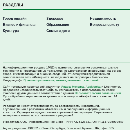
РАЗДЕЛЫ
Город онлайн
Здоровье
Недвижимость
Бизнес и финансы
Образование
Вопросы юристу
Культура
Семья и дети
На информационном ресурсе 1PNZ.ru применяются внешние рекомендательные
технологии (информационные технологии предоставления информации на основе
сбора, систематизации и анализа сведений, относящихся к предпочтениям
пользователей сети «Интернет», находящихся на территории Российской
Федерации)».
Правила применения рекомендательных технологий
.
Сайт использует сервисы веб-аналитики
Яндекс Метрика
,
AppMetrica
и LiveInternet.
Продолжая использовать этот Сайт, вы соглашаетесь с использованием cookie-
файлов и других данных в соответствии с данным
Пользовательским соглашением
.
Срок обработки персональных данных при помощи cookie-файлов составляет 14
дней.
Редакция не несет ответственность за достоверность информации,
опубликованной в рекламных объявлениях и сообщениях информационных
агентств. Редакция не предоставляет справочной информации. Перепечатка
материалов только по согласованию с редакцией.
Учредитель ООО "Информационное Бюро". ИНН 7325128341, ОГРН 1147325002549
Адрес редакции:
198332
г. Санкт-Петербург,
Брестский бульвар, 8А, офис 305