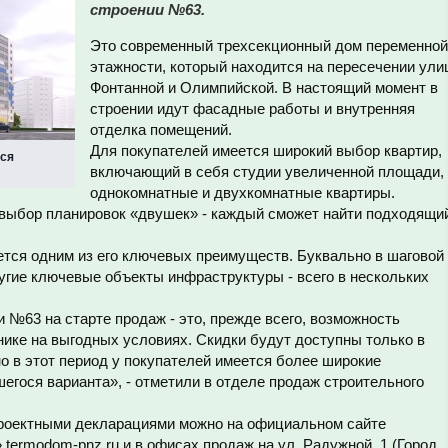
строении №63.
Это современный трехсекционный дом переменной
этажности, который находится на пересечении ули
Фонтанной и Олимпийской. В настоящий момент в
строении идут фасадные работы и внутренняя
отделка помещений.
Для покупателей имеется широкий выбор квартир,
тся
включающий в себя студии увеличенной площади,
однокомнатные и двухкомнатные квартиры.
выбор планировок «двушек» - каждый сможет найти подходящи
тся одним из его ключевых преимуществ. Буквально в шаговой
угие ключевые объекты инфраструктуры - всего в нескольких
 №63 на старте продаж - это, прежде всего, возможность
нике на выгодных условиях. Скидки будут доступны только в
но в этот период у покупателей имеется более широкие
гося варианта», - отметили в отделе продаж строительного
проектными декларациями можно на официальном сайте
ermodom-pnz.ru и в офисах продаж на ул. Радужной, 1 (Город