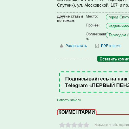
Спутник), ул. Московской, 107, и пр
Другие статьи
Место:
город Спутн
по темам:
Прочее:
недвижимос
Организаци
Термодом (
я:
Распечатать
PDF версия
Оставить комм
Новости smi2.ru
КОММЕНТАРИИ
- Нажмите ,чтобы оцени