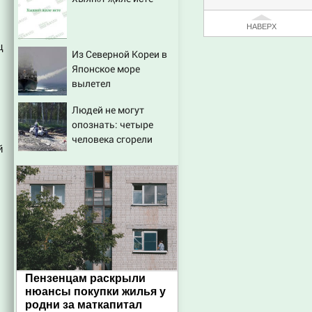
НАВЕРХ
ц
Из Северной Кореи в
Японское море
вылетел
неопознанный снаряд
Людей не могут
опознать: четыре
человека сгорели
й
заживо в страшном
ДТП на трассе
07/08/2026 – Новости
Пензенцам раскрыли
нюансы покупки жилья у
родни за маткапитал