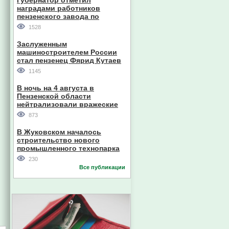
Губернатор отметил
наградами работников
пензенского завода по
производству станков
1528
Заслуженным
машиностроителем России
стал пензенец Фярид Кутаев
1145
В ночь на 4 августа в
Пензенской области
нейтрализовали вражеские
дроны
873
В Жуковском началось
строительство нового
промышленного технопарка
230
Все публикации