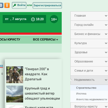
или
Войти
Зарегистрироваться
Главная
пт
, 7 августа
18+
18
:
20
Город онлайн
Бизнес и финансы
ОСЫ ЮРИСТУ
ВСЕ СЕРВИСЫ
Культура
Здоровье
Образование
ма
“Генерал 200” в
Семья и дети
квадрате. Как
0
Драпатый
Недвижимость
переплюнул Сырского
Крупный град и
Строительство
шквалистый ветер
Ипотека
обещают ульяновцам
Агентства недвижимости
на выходные
Вопросы юристу
Хыянәт җиле исте