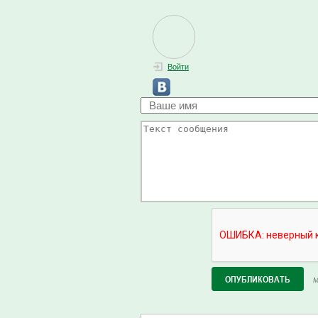
Войти
М