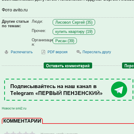
Фото avito.ru
Другие статьи
Люди:
Лисовол Сергей (35)
по темам:
Прочее:
купить квартиру (19)
Организаци
Рисан (39)
я:
Распечатать
PDF версия
Переслать другу
Оставить комментарий
Пере
Новости smi2.ru
КОММЕНТАРИИ
- Нажмите ,чтобы оценить