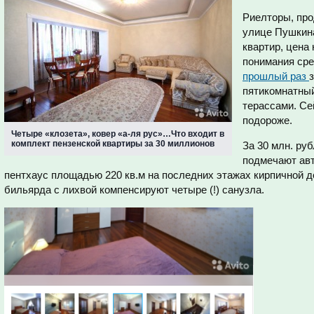
Риелторы, пр
улице Пушкина
квартир, цена
понимания сре
прошлый раз
пятикомнатный
терассами. Се
подороже.
Четыре «клозета», ковер «а-ля рус»…Что входит в
комплект пензенской квартиры за 30 миллионов
За 30 млн. ру
подмечают ав
пентхаус площадью 220 кв.м на последних этажах кирпичной д
бильярда с лихвой компенсируют четыре (!) санузла.