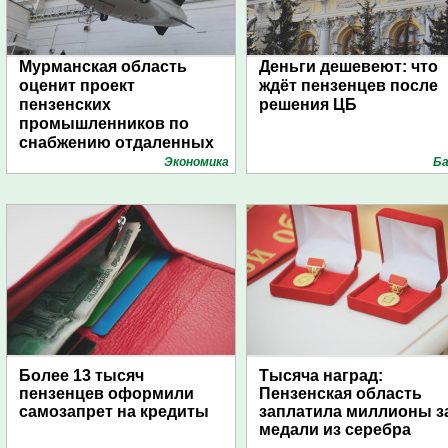
Мурманская область
Деньги дешевеют: что
оценит проект
ждёт пензенцев после
пензенских
решения ЦБ
промышленников по
снабжению отдаленных
поселений с помощью
Экономика
Ба
дирижаблей
Более 13 тысяч
Тысяча наград:
пензенцев оформили
Пензенская область
самозапрет на кредиты
заплатила миллионы з
медали из серебра