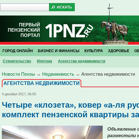
ПЕРВЫЙ
ПЕНЗЕНСКИЙ
ПОРТАЛ
ГОРОД ОНЛАЙН
БИЗНЕС И ФИНАНСЫ
КУЛЬТУРА
ЗДОРОВЬЕ
О
Строительство
Ипотека
Агентства недвижимости
Новости Пензы
→
Недвижимость
→
Агентства недвижимости
АГЕНТСТВА НЕДВИЖИМОСТИ
4 декабря 2017, 06:00
Четыре «клозета», ковер «а-ля р
комплект пензенской квартиры з
Объявление 
разместили на