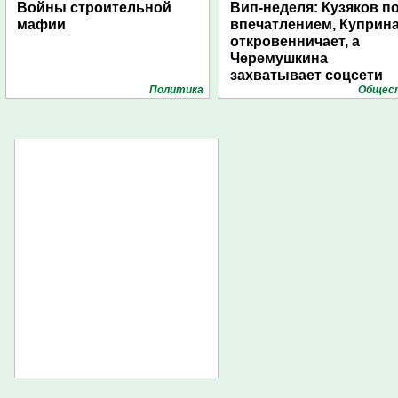
Войны строительной
Вип-неделя: Кузяков п
мафии
впечатлением, Куприн
откровенничает, а
Черемушкина
захватывает соцсети
Политика
Общес