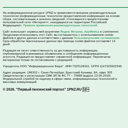
На информационном ресурсе 1PNZ.ru применяются внешние рекомендательные
технологии (информационные технологии предоставления информации на основе
сбора, систематизации и анализа сведений, относящихся к предпочтениям
пользователей сети «Интернет», находящихся на территории Российской
Федерации)».
Правила применения рекомендательных технологий
.
Сайт использует сервисы веб-аналитики
Яндекс Метрика
,
AppMetrica
и LiveInternet.
Продолжая использовать этот Сайт, вы соглашаетесь с использованием cookie-
файлов и других данных в соответствии с данным
Пользовательским соглашением
.
Срок обработки персональных данных при помощи cookie-файлов составляет 14
дней.
Редакция не несет ответственность за достоверность информации,
опубликованной в рекламных объявлениях и сообщениях информационных
агентств. Редакция не предоставляет справочной информации. Перепечатка
материалов только по согласованию с редакцией.
Учредитель ООО "Информационное Бюро". ИНН 7325128341, ОГРН 1147325002549
Адрес редакции:
198332
г. Санкт-Петербург,
Брестский бульвар, 8А, офис 305
Свидетельство о регистрации СМИ ЭЛ № ФС 77 – 75998 выдано 13.06.2019г.
Федеральной службой по надзору в сфере связи, информационных технологий и
массовых коммуникаций
© 2026.
"Первый пензенский портал" 1PNZ.RU
18+