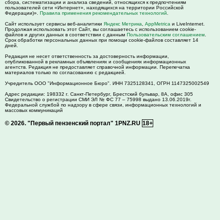
сбора, систематизации и анализа сведений, относящихся к предпочтениям
пользователей сети «Интернет», находящихся на территории Российской
Федерации)».
Правила применения рекомендательных технологий
.
Сайт использует сервисы веб-аналитики
Яндекс Метрика
,
AppMetrica
и LiveInternet.
Продолжая использовать этот Сайт, вы соглашаетесь с использованием cookie-
файлов и других данных в соответствии с данным
Пользовательским соглашением
.
Срок обработки персональных данных при помощи cookie-файлов составляет 14
дней.
Редакция не несет ответственность за достоверность информации,
опубликованной в рекламных объявлениях и сообщениях информационных
агентств. Редакция не предоставляет справочной информации. Перепечатка
материалов только по согласованию с редакцией.
Учредитель ООО "Информационное Бюро". ИНН 7325128341, ОГРН 1147325002549
Адрес редакции:
198332
г. Санкт-Петербург,
Брестский бульвар, 8А, офис 305
Свидетельство о регистрации СМИ ЭЛ № ФС 77 – 75998 выдано 13.06.2019г.
Федеральной службой по надзору в сфере связи, информационных технологий и
массовых коммуникаций
© 2026.
"Первый пензенский портал" 1PNZ.RU
18+