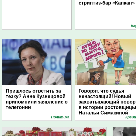
стриптиз-бар «Капкан»
Кл
Пришлось ответить за
Говорят, что судья
тезку? Анне Кузнецовой
ненастоящий! Новый
припомнили заявление о
захватывающий повор
телегонии
в истории ростовщиц
Натальи Симакиной
Политика
Кред