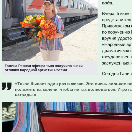
года.
Вчера, 5 июня
представитель
Приволжском ф
по поручению
вручил удосто
«Народный арт
драматическог
государственн
заслуженных 
Галина Репная официально получила знаки
отличия народной артистки России
Сегодня Галин
«Такое бывает один раз в жизни. Это очень сильное в
положить на колени, чтобы не так волноваться. Играть
награды.».