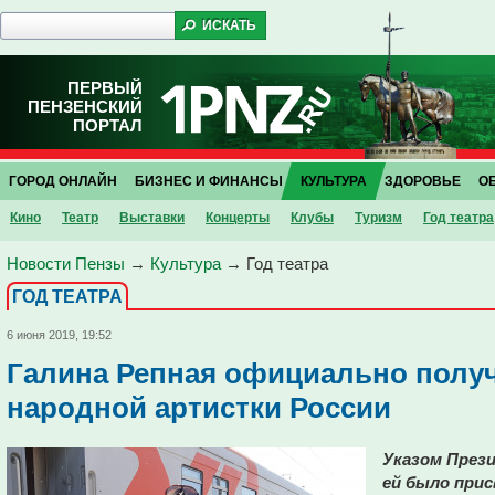
ПЕРВЫЙ
ПЕНЗЕНСКИЙ
ПОРТАЛ
ГОРОД ОНЛАЙН
БИЗНЕС И ФИНАНСЫ
КУЛЬТУРА
ЗДОРОВЬЕ
О
Кино
Театр
Выставки
Концерты
Клубы
Туризм
Год театра
Новости Пензы
→
Культура
→
Год театра
ГОД ТЕАТРА
6 июня 2019, 19:52
Галина Репная официально получ
народной артистки России
Указом През
ей было прис