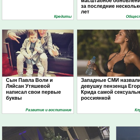
масштабное обновлен
за последние нескольк
лет
Кредиты
Общес
Сын Павла Воли и
Западные СМИ назвал
Ляйсан Утяшевой
девушку пензенца Егор
написал свои первые
Крида самой сексуаль
буквы
россиянкой
Развитие и воспитание
Кл