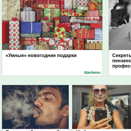
«Умные» новогодние подарки
Секреты
пензенс
профес
Кредиты