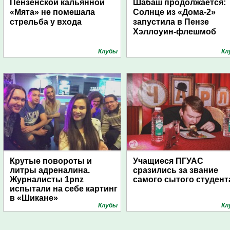
Пензенской кальянной
Шабаш продолжается:
«Мята» не помешала
Солнце из «Дома-2»
стрельба у входа
запустила в Пензе
Хэллоуин-флешмоб
Клубы
Кл
Крутые повороты и
Учащиеся ПГУАС
литры адреналина.
сразились за звание
Журналисты 1pnz
самого сытого студент
испытали на себе картинг
в «Шикане»
Клубы
Кл