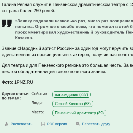
Галина Репная служит в Пензенском драматическом театре с 1
сыграла более 250 ролей.
«Заявку подавали несколько раз, много раз возвраща
попытка. Огромное спасибо всем, кто помогал в этой бо
прокомментировал художественный руководитель Пен
Казаков.
Звание «Народный артист России» за один год могут вручить вс
единственная из провинциальных актеров, получившая почетное
Для театра и для Пензенского региона это большая честь. За 
шестой обладательницей такого почетного звания.
Фото: 1PNZ.RU
Другие статьи
Событие:
награждение (237)
по темам:
Люди:
Сергей Казаков (58)
Место:
Пензенский драмтеатр (89)
Распечатать
PDF версия
Переслать другу