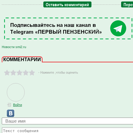
Оставить комментарий
Пере
Новости smi2.ru
КОММЕНТАРИИ
- Нажмите ,чтобы оценить
Войти