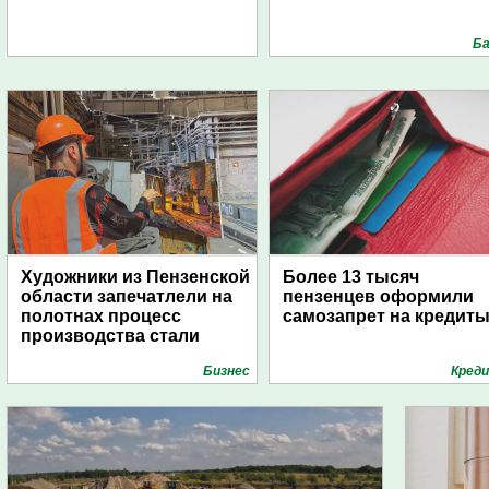
Ба
Художники из Пензенской
Более 13 тысяч
области запечатлели на
пензенцев оформили
полотнах процесс
самозапрет на кредит
производства стали
Бизнес
Кред