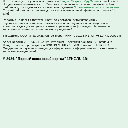
Сайт использует сервисы веб-аналитики
Яндекс Метрика
,
AppMetrica
и LiveInternet.
Продолжая использовать этот Сайт, вы соглашаетесь с использованием cookie-
файлов и других данных в соответствии с данным
Пользовательским соглашением
.
Срок обработки персональных данных при помощи cookie-файлов составляет 14
дней.
Редакция не несет ответственность за достоверность информации,
опубликованной в рекламных объявлениях и сообщениях информационных
агентств. Редакция не предоставляет справочной информации. Перепечатка
материалов только по согласованию с редакцией.
Учредитель ООО "Информационное Бюро". ИНН 7325128341, ОГРН 1147325002549
Адрес редакции:
198332
г. Санкт-Петербург,
Брестский бульвар, 8А, офис 305
Свидетельство о регистрации СМИ ЭЛ № ФС 77 – 75998 выдано 13.06.2019г.
Федеральной службой по надзору в сфере связи, информационных технологий и
массовых коммуникаций
© 2026.
"Первый пензенский портал" 1PNZ.RU
18+