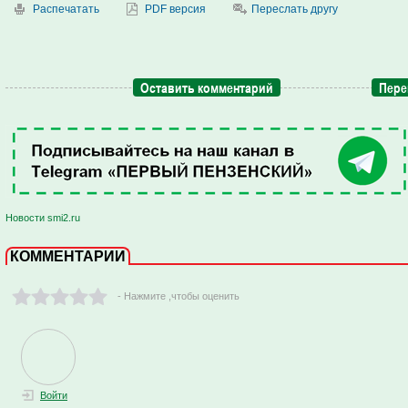
Распечатать
PDF версия
Переслать другу
Оставить комментарий
Пере
Новости smi2.ru
КОММЕНТАРИИ
- Нажмите ,чтобы оценить
Войти