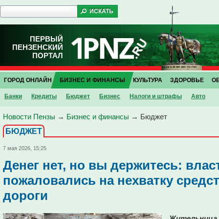
ПЕРВЫЙ
ПЕНЗЕНСКИЙ
ПОРТАЛ
ГОРОД ОНЛАЙН
БИЗНЕС И ФИНАНСЫ
КУЛЬТУРА
ЗДОРОВЬЕ
О
Банки
Кредиты
Бюджет
Бизнес
Налоги и штрафы
Авто
Новости Пензы
→
Бизнес и финансы
→
Бюджет
БЮДЖЕТ
7 мая 2026, 15:25
Денег нет, но вы держитесь: вла
пожаловались на нехватку средс
дороги
Жительница 