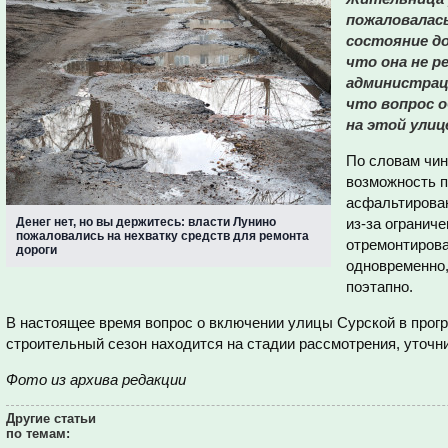
пожаловалась
состояние до
что она не р
администрац
что вопрос 
на этой улиц
По словам чин
возможность п
асфальтирован
Денег нет, но вы держитесь: власти Лунино
из-за огранич
пожаловались на нехватку средств для ремонта
отремонтирова
дороги
одновременно,
поэтапно.
В настоящее время вопрос о включении улицы Сурской в прог
строительный сезон находится на стадии рассмотрения, уточн
Фото из архива редакции
Другие статьи
по темам: