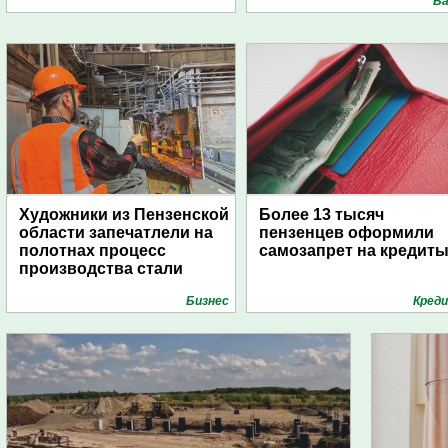
Ба
Художники из Пензенской
Более 13 тысяч
области запечатлели на
пензенцев оформили
полотнах процесс
самозапрет на кредит
производства стали
Бизнес
Кред