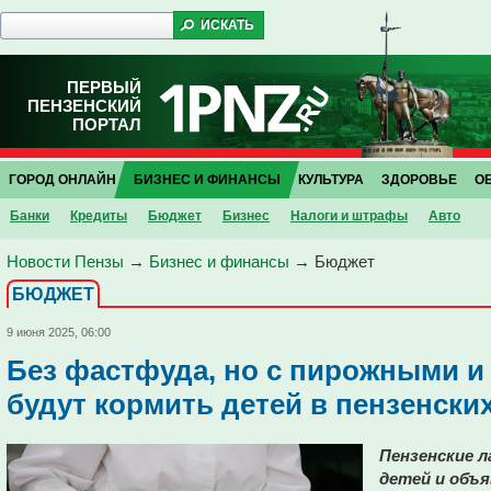
ПЕРВЫЙ
ПЕНЗЕНСКИЙ
ПОРТАЛ
ГОРОД ОНЛАЙН
БИЗНЕС И ФИНАНСЫ
КУЛЬТУРА
ЗДОРОВЬЕ
О
Банки
Кредиты
Бюджет
Бизнес
Налоги и штрафы
Авто
Новости Пензы
→
Бизнес и финансы
→
Бюджет
БЮДЖЕТ
9 июня 2025, 06:00
Без фастфуда, но с пирожными и
будут кормить детей в пензенски
Пензенские 
детей и объ