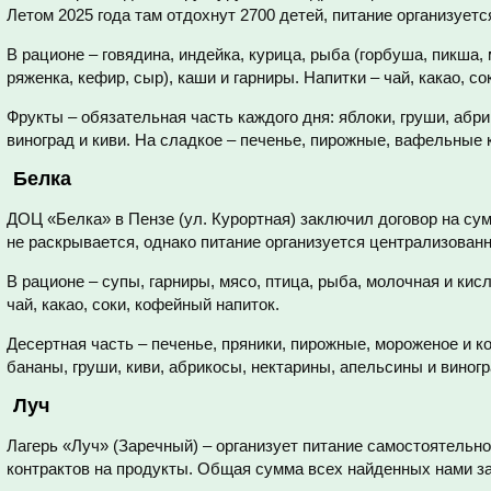
Летом 2025 года там отдохнут 2700 детей, питание организуется
В рационе – говядина, индейка, курица, рыба (горбуша, пикша,
ряженка, кефир, сыр), каши и гарниры. Напитки – чай, какао, с
Фрукты – обязательная часть каждого дня: яблоки, груши, абр
виноград и киви. На сладкое – печенье, пирожные, вафельные
Белка
ДОЦ «Белка» в Пензе (ул. Курортная) заключил договор на су
не раскрывается, однако питание организуется централизованно
В рационе – супы, гарниры, мясо, птица, рыба, молочная и кис
чай, какао, соки, кофейный напиток.
Десертная часть – печенье, пряники, пирожные, мороженое и 
бананы, груши, киви, абрикосы, нектарины, апельсины и виногр
Луч
Лагерь «Луч» (Заречный) – организует питание самостоятельн
контрактов на продукты. Общая сумма всех найденных нами зак