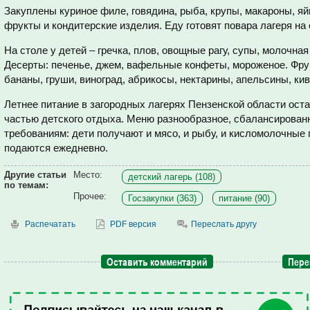
Закуплены куриное филе, говядина, рыба, крупы, макароны, яй
фрукты и кондитерские изделия. Еду готовят повара лагеря на
На столе у детей – гречка, плов, овощные рагу, супы, молочн
Десерты: печенье, джем, вафельные конфеты, мороженое. Фрук
бананы, груши, виноград, абрикосы, нектарины, апельсины, кив
Летнее питание в загородных лагерях Пензенской области ост
частью детского отдыха. Меню разнообразное, сбалансирован
требованиям: дети получают и мясо, и рыбу, и кисломолочные
подаются ежедневно.
Другие статьи
Место:
детский лагерь (108)
по темам:
Прочее:
Госзакупки (363)
питание (90)
Распечатать
PDF версия
Переслать другу
Оставить комментарий
Пере