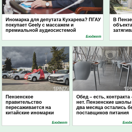
Иномарка для депутата Кухарева? ПГАУ
В Пензе
покупает Geely с массажем и
объекта
премиальной аудиосистемой
затягив
Бюджет
Пензенское
Обед – есть, контракта 
правительство
нет. Пензенские школы
пересаживается на
два месяца остались б
китайские иномарки
поставщиков питания
Бюджет
Бюд