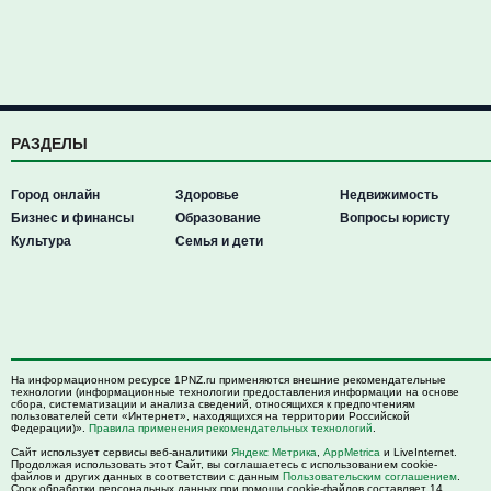
РАЗДЕЛЫ
Город онлайн
Здоровье
Недвижимость
Бизнес и финансы
Образование
Вопросы юристу
Культура
Семья и дети
На информационном ресурсе 1PNZ.ru применяются внешние рекомендательные
технологии (информационные технологии предоставления информации на основе
сбора, систематизации и анализа сведений, относящихся к предпочтениям
пользователей сети «Интернет», находящихся на территории Российской
Федерации)».
Правила применения рекомендательных технологий
.
Сайт использует сервисы веб-аналитики
Яндекс Метрика
,
AppMetrica
и LiveInternet.
Продолжая использовать этот Сайт, вы соглашаетесь с использованием cookie-
файлов и других данных в соответствии с данным
Пользовательским соглашением
.
Срок обработки персональных данных при помощи cookie-файлов составляет 14