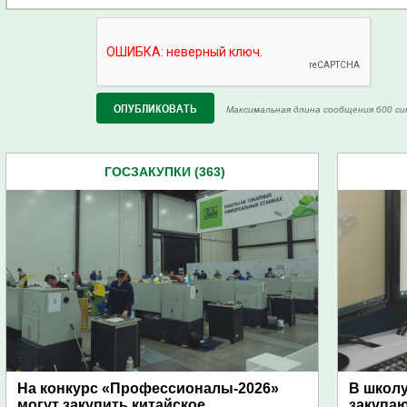
Максимальная длина сообщения 600 си
ГОСЗАКУПКИ (363)
На конкурс «Профессионалы-2026»
В школу
могут закупить китайское
закупа