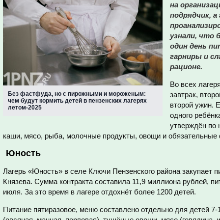
на организац
подрядчик, а
проанализир
узнали, что 
один день пи
гарниры и с
рационе.
Во всех лагер
Без фастфуда, но с пирожными и мороженым:
завтрак, второ
чем будут кормить детей в пензенских лагерях
второй ужин. 
летом-2025
одного ребёнка
утверждён по 
каши, мясо, рыба, молочные продукты, овощи и обязательные
Юность
Лагерь «Юность» в селе Ключи Пензенского района закупает 
Князева. Сумма контракта составила 11,9 миллиона рублей, пит
июля. За это время в лагере отдохнёт более 1200 детей.
Питание пятиразовое, меню составлено отдельно для детей 7-1
(овсяная, манная, перловая), тушёные овощи, мясо (говядина, 