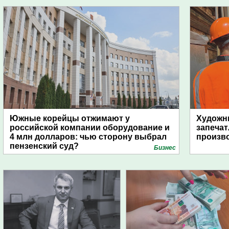
Южные корейцы отжимают у
Художни
российской компании оборудование и
запечат
4 млн долларов: чью сторону выбрал
произво
пензенский суд?
Бизнес