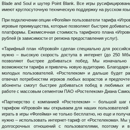
Blade and Soul и шутер Point Blank. Все игры русифицирова
имеют круглосуточную техническую поддержку на русском язы
При подключении опции «Фогейм» пользователи тарифа «Игров
игровые преимущества, которые позволяют быстрее добиватьс
платформы. Ежемесячная стоимость тарифного плана «Игрово
рублей (в зависимости от региона предоставления услуг).
«Тарифный план «Игровой» сделан специально для российски
нужно – высокую скорость доступа в интернет (до 250 Мби
позволяют быстрее добиваться побед. Мы изначально 
возможности тарифа и привлечь новую аудиторию. Благодаря
молодых пользователей. «Ростелеком» и дальше будет ра
отвечал потребностям игроков любых возрастов и предпочт
абоненты смогут быстрее добиваться побед в любимых игр
работе с массовым сегментом ПАО «Ростелеком» Диана Само
«Партнерство с компанией «Ростелеком» – большой шаг 
тарифом «Игровой» мы открываем для наших пользователей н
играть в игры «Фогейма» не только бесплатно, но еще и получ
нужно – использовать интернет-тариф от «Ростелекома». Мы
долгосрочных отношений с пользователями, поэтому и 