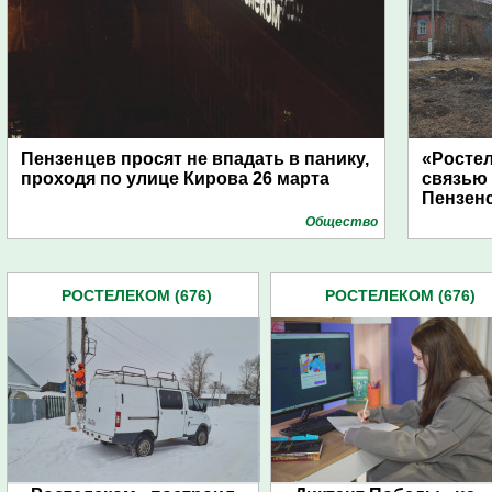
Пензенцев просят не впадать в панику,
«Росте
проходя по улице Кирова 26 марта
связью
Пензен
Общество
РОСТЕЛЕКОМ (676)
РОСТЕЛЕКОМ (676)