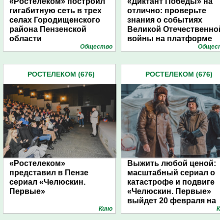
«Ростелеком» построил
«Диктант Победы» на
гигабитную сеть в трех
отлично: проверьте
селах Городищенского
знания о событиях
района Пензенской
Великой Отечественно
области
войны на платформе
Общество
Общес
«Ростелеком. Лицей»
РОСТЕЛЕКОМ (676)
РОСТЕЛЕКОМ (676)
«Ростелеком»
Выжить любой ценой:
представил в Пензе
масштабный сериал о
сериал «Челюскин.
катастрофе и подвиге
Первые»
«Челюскин. Первые»
выйдет 20 февраля на
Кино
К
Wink.ru