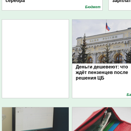
серебра
зарпла
Бюджет
Деньги дешевеют: что
ждёт пензенцев после
решения ЦБ
Ба