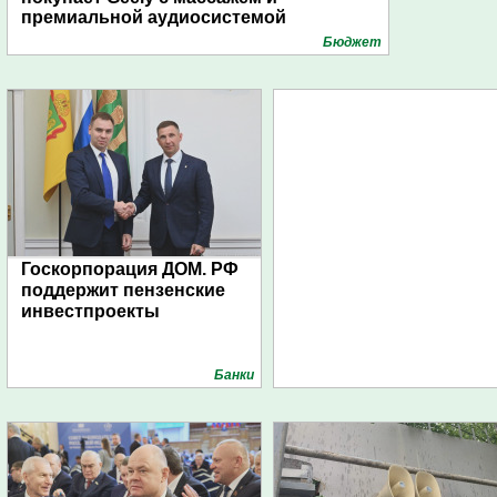
премиальной аудиосистемой
Бюджет
Госкорпорация ДОМ. РФ
поддержит пензенские
инвестпроекты
Банки