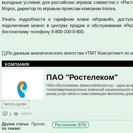
выгодные условия для российских игроков совместно с «Рос
Мороз, директор по игровым проектам компании Innova.
Узнать подробности о тарифном плане «Игровой», досту
подключения можно в центрах продаж и обслуживания «Рос
бесплатному телефону 8-800-100-0-800.
[1]
По данным аналитического агентства «ТМТ Консалтинг» по ит
КОМПАНИЯ
ПАО "Ростелеком"
ПАО «Ростелеком» (www.rostelecom.ru) – одна из 
телекоммуникационных компаний национального м
рынка услуг связи и охватывающая миллионы домо
Читать далее
2
149018
Другие статьи
Прочее:
Ростелеком (676)
по темам: