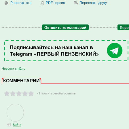
Распечатать
PDF версия
Переслать другу
Оставить комментарий
Пере
Новости smi2.ru
КОММЕНТАРИИ
- Нажмите ,чтобы оценить
Войти