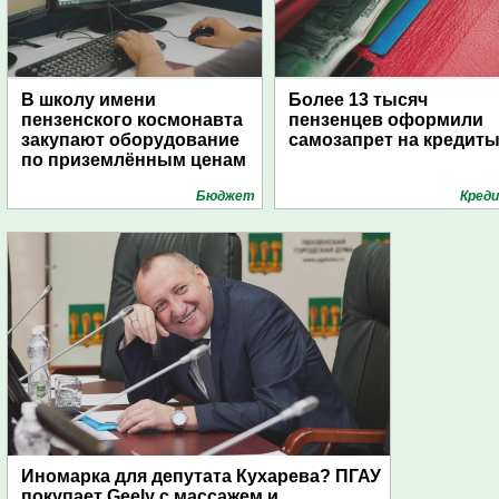
В школу имени
Более 13 тысяч
пензенского космонавта
пензенцев оформили
закупают оборудование
самозапрет на кредит
по приземлённым ценам
Бюджет
Кред
Иномарка для депутата Кухарева? ПГАУ
покупает Geely с массажем и