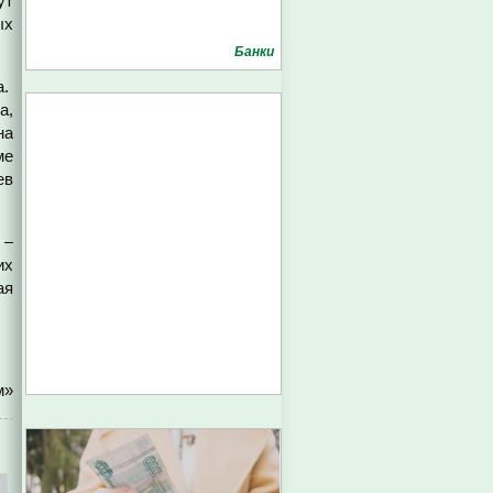
ут
ых
Банки
а.
а,
на
ме
ев
 –
их
ая
м»