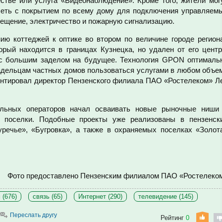
стве или услуга «Видеонаблюдение». Кроме того, жители мог
-сеть с покрытием по всему дому для подключения управляем
вещение, электричество и пожарную сигнализацию.
ию коттеджей к оптике во втором по величине городе регион
рый находится в границах Кузнецка, но удален от его центр
 с большим заделом на будущее. Технология GPON оптималь
ладельцам частных домов пользоваться услугами в любом объе
ентировал директор Пензенского филиала ПАО «Ростелеком» Л
альных операторов начал осваивать новые рыночные ниши
е поселки. Подобные проекты уже реализованы в пензенск
речье», «Бугровка», а также в охраняемых поселках «Золот
Фото предоставлено
Пензенским филиалом ПАО «Ростелеко
 (676)
связь (65)
Интернет (290)
телевидение (145)
Переслать другу
Рейтинг
0