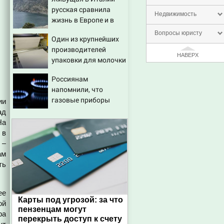
последствия, атаки на
русская сравнила
склады Wildberries,
Недвижимость
жизнь в Европе и в
состояние
Крыму
пострадавших
Вопросы юристу
Один из крупнейших
производителей
НАВЕРХ
упаковки для молочки
в России прекратил
Россиянам
работу
напомнили, что
газовые приборы
ии
нельзя
ад
ремонтировать
На
самостоятельно
 в
 –
ам
ть
ее
Карты под угрозой: за что
ой
пензенцам могут
ра
перекрыть доступ к счету