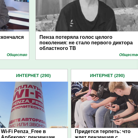
скончался
Пенза потеряла голос целого
поколения: не стало первого диктора
областного ТВ
Общество
Обществ
ИНТЕРНЕТ (290)
ИНТЕРНЕТ (290)
Wi-Fi Penza_Free в
Придется терпеть: что
Арбеково: пензенцам
ждет пензенцев с