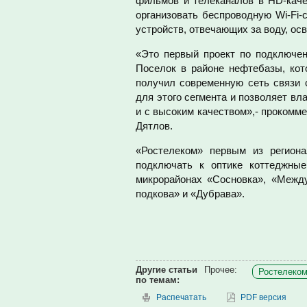
фильмов и телеканалов в HD-каче
организовать беспроводную Wi-Fi
устройств, отвечающих за воду, ос
«Это первый проект по подключен
Поселок в районе нефтебазы, кото
получил современную сеть связи
для этого сегмента и позволяет в
и с высоким качеством»,- прокомм
Дятлов.
«Ростелеком» первым из регион
подключать к оптике коттеджны
микрорайонах «Сосновка», «Между
подкова» и «Дубрава».
Другие статьи
Прочее:
Ростелеком
по темам:
Распечатать
PDF версия