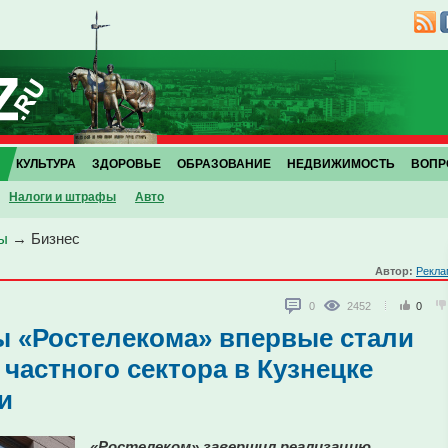
КУЛЬТУРА
ЗДОРОВЬЕ
ОБРАЗОВАНИЕ
НЕДВИЖИМОСТЬ
ВОПР
Налоги и штрафы
Авто
ы
→
Бизнес
Автор:
Рекла
0
2452
0
 «Ростелекома» впервые стали
частного сектора в Кузнецке
и
«Ростелеком» завершил реализацию