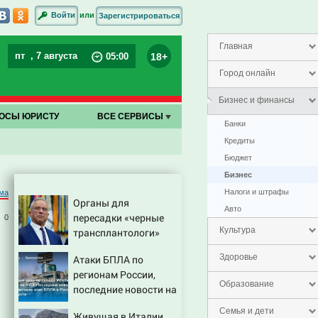
или
Войти
Зарегистрироваться
Главная
пт
, 7 августа
18+
05
:
00
Город онлайн
Бизнес и финансы
ОСЫ ЮРИСТУ
ВСЕ СЕРВИСЫ
Банки
Кредиты
Бюджет
Бизнес
Налоги и штрафы
ма
Органы для
Авто
пересадки «черные
0
Культура
трансплантологи»
извлекали у еще
Здоровье
Атаки БПЛА по
живых пациентов
регионам России,
Образование
последние новости на
7 августа 2026:
Семья и дети
Живущая в Италии