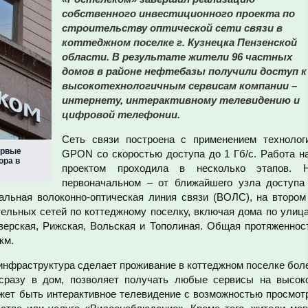
собственного инвестиционного проекта по
строительству оптической сети связи в
коттеджном поселке г. Кузнецка Пензенской
области. В результате жители 96 частных
домов в районе нефтебазы получили доступ к
высокотехнологичным сервисам компании –
интернету, интерактивному телевидению и
цифровой телефонии.
Сеть связи построена с применением технолог
ервые
GPON со скоростью доступа до 1 Гб/с. Работа н
ора в
проектом проходила в несколько этапов. 
первоначальном – от ближайшего узла доступа
альная волоконно-оптическая линия связи (ВОЛС), на втором
ельных сетей по коттеджному поселку, включая дома по улиц
верская, Рижская, Вольская и Тополиная. Общая протяженнос
км.
нфраструктура сделает проживание в коттеджном поселке бол
сразу в дом, позволяет получать любые сервисы на высок
жет быть интерактивное телевидение с возможностью просмот