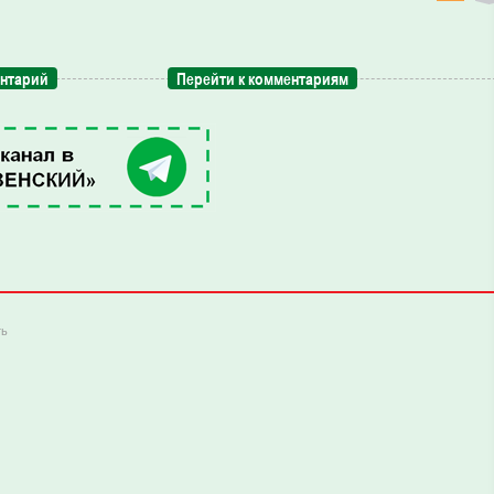
ентарий
Перейти к комментариям
ть