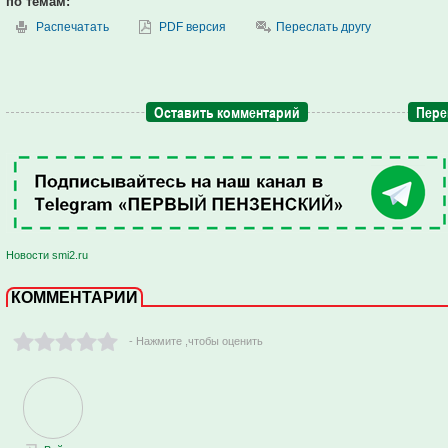
по темам:
Распечатать
PDF версия
Переслать другу
Оставить комментарий
Пере
Новости smi2.ru
КОММЕНТАРИИ
- Нажмите ,чтобы оценить