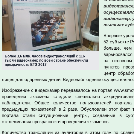
видеотрансля
осуществляла
видеокамер, 
тысячах ауди
Впервые урове
52 субъекте Р
больше, чем 
варьировался
Более 3,6 млн. часов видеотрансляций с 116
на основном
тысяч видеокамер по всей стране обеспечили
прозрачность ЕГЭ 2017
пунктов пров
центр обрабо
лицея для одаренных детей. Видеонаблюдение осуществлялось
Изображение с видеокамер передавалось на портал www.smotr
проведения экзамена следили специально аккредитован
наблюдатели. Общее количество пользователей портала
предыдущих показателей в 2 раза. Обусловлен этот факт т
портала стали ситуационные центры, созданные в суб
отслеживания прозрачности проведения экзаменов.
Количество трансляций из аудиторий в этом году по срав