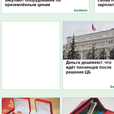
закупают оборудование по
снова п
приземлённым ценам
зарпла
Бюджет
Деньги дешевеют: что
ждёт пензенцев после
решения ЦБ
Ба