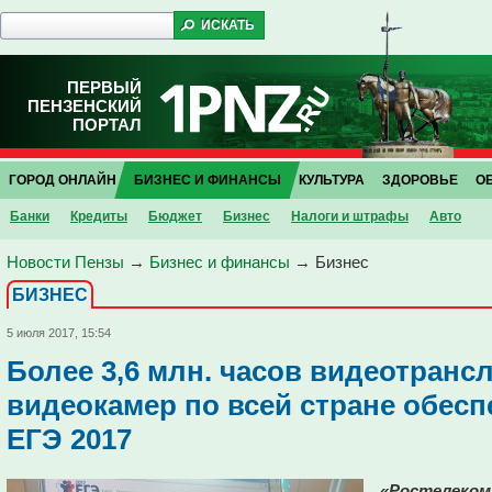
ПЕРВЫЙ
ПЕНЗЕНСКИЙ
ПОРТАЛ
ГОРОД ОНЛАЙН
БИЗНЕС И ФИНАНСЫ
КУЛЬТУРА
ЗДОРОВЬЕ
О
Банки
Кредиты
Бюджет
Бизнес
Налоги и штрафы
Авто
Новости Пензы
→
Бизнес и финансы
→
Бизнес
БИЗНЕС
5 июля 2017, 15:54
Более 3,6 млн. часов видеотрансл
видеокамер по всей стране обес
ЕГЭ 2017
«Ростелеком