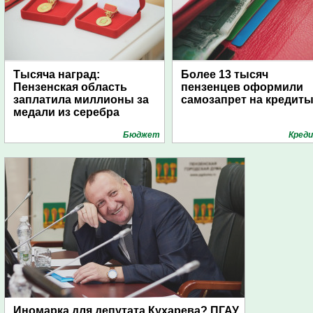
Тысяча наград:
Более 13 тысяч
Пензенская область
пензенцев оформили
заплатила миллионы за
самозапрет на кредит
медали из серебра
Бюджет
Кред
Иномарка для депутата Кухарева? ПГАУ