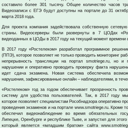
составило более 301 тысячу. Общее количество часов тр
Видеозаписи с ЕГЭ будут доступны на портале до 31 октябр
марта 2018 года.
Для проекта компания задействовала собственную сетевую
страны. Видеосерверы были развернуты в 7 ЦОДах «Рос
видеоданных в ЦОДы в 2017 году на текущий момент времени 
В 2017 году «Ростелеком» разработал программное решени
(ППЭ), которое позволяет не только проводить мониторинг ра
непрерывность трансляции на портал smotriege.ru, но и 
нарушении и оперативно проводить проверку факта нарушени
идет сдача экзамена. Новая система обеспечила возмож
нарушения, зафиксированные онлайн – наблюдателями, в течен
«Ростелеком» год за годом обеспечивает прозрачность про
систему для удобства пользователей. Так, в 2017 году м
которое позволяет специалистам Рособнадзора оперативно пр
проведения экзаменов и на портале www.smotriege.ru. Кроме т
обеспечил видеонаблюдение во время обязательных госу
Липецке, Оренбурге и республике Тыве, и запустил для этог
который является «младшим братом» сайта www.smotriege