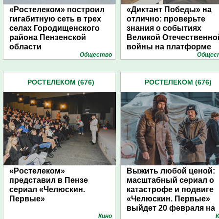
«Ростелеком» построил
«Диктант Победы» на
гигабитную сеть в трех
отлично: проверьте
селах Городищенского
знания о событиях
района Пензенской
Великой Отечественно
области
войны на платформе
Общество
Общес
«Ростелеком. Лицей»
РОСТЕЛЕКОМ (676)
РОСТЕЛЕКОМ (676)
«Ростелеком»
Выжить любой ценой:
представил в Пензе
масштабный сериал о
сериал «Челюскин.
катастрофе и подвиге
Первые»
«Челюскин. Первые»
выйдет 20 февраля на
Кино
К
Wink.ru