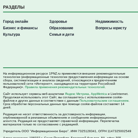
РАЗДЕЛЫ
Город онлайн
Здоровье
Недвижимость
Бизнес и финансы
Образование
Вопросы юристу
Культура
Семья и дети
На информационном ресурсе 1PNZ.ru применяются внешние рекомендательные
технологии (информационные технологии предоставления информации на основе
сбора, систематизации и анализа сведений, относящихся к предпочтениям
пользователей сети «Интернет», находящихся на территории Российской
Федерации)».
Правила применения рекомендательных технологий
.
Сайт использует сервисы веб-аналитики
Яндекс Метрика
,
AppMetrica
и LiveInternet.
Продолжая использовать этот Сайт, вы соглашаетесь с использованием cookie-
файлов и других данных в соответствии с данным
Пользовательским соглашением
.
Срок обработки персональных данных при помощи cookie-файлов составляет 14
дней.
Редакция не несет ответственность за достоверность информации,
опубликованной в рекламных объявлениях и сообщениях информационных
агентств. Редакция не предоставляет справочной информации. Перепечатка
материалов только по согласованию с редакцией.
Учредитель ООО "Информационное Бюро". ИНН 7325128341, ОГРН 1147325002549
Адрес редакции:
198332
г. Санкт-Петербург,
Брестский бульвар, 8А, офис 305