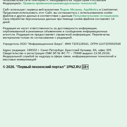
пользователей сети «Интернет», находящихся на территории Российской
Федерации)».
Правила применения рекомендательных технологий
.
Сайт использует сервисы веб-аналитики
Яндекс Метрика
,
AppMetrica
и LiveInternet.
Продолжая использовать этот Сайт, вы соглашаетесь с использованием cookie-
файлов и других данных в соответствии с данным
Пользовательским соглашением
.
Срок обработки персональных данных при помощи cookie-файлов составляет 14
дней.
Редакция не несет ответственность за достоверность информации,
опубликованной в рекламных объявлениях и сообщениях информационных
агентств. Редакция не предоставляет справочной информации. Перепечатка
материалов только по согласованию с редакцией.
Учредитель ООО "Информационное Бюро". ИНН 7325128341, ОГРН 1147325002549
Адрес редакции:
198332
г. Санкт-Петербург,
Брестский бульвар, 8А, офис 305
Свидетельство о регистрации СМИ ЭЛ № ФС 77 – 75998 выдано 13.06.2019г.
Федеральной службой по надзору в сфере связи, информационных технологий и
массовых коммуникаций
© 2026.
"Первый пензенский портал" 1PNZ.RU
18+