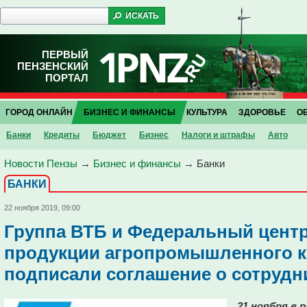
ПЕРВЫЙ
ПЕНЗЕНСКИЙ
ПОРТАЛ
ГОРОД ОНЛАЙН
БИЗНЕС И ФИНАНСЫ
КУЛЬТУРА
ЗДОРОВЬЕ
О
Банки
Кредиты
Бюджет
Бизнес
Налоги и штрафы
Авто
Новости Пензы
→
Бизнес и финансы
→
Банки
БАНКИ
22 ноября 2019, 09:00
Группа ВТБ и Федеральный центр
продукции агропромышленного 
подписали соглашение о сотрудн
21 ноября в 