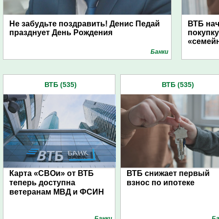
Не забудьте поздравить! Денис Педай
ВТБ нач
празднует День Рождения
покупку
«семей
Банки
ВТБ (535)
ВТБ (535)
Карта «СВОи» от ВТБ
ВТБ снижает первый
теперь доступна
взнос по ипотеке
ветеранам МВД и ФСИН
Банки
Ба