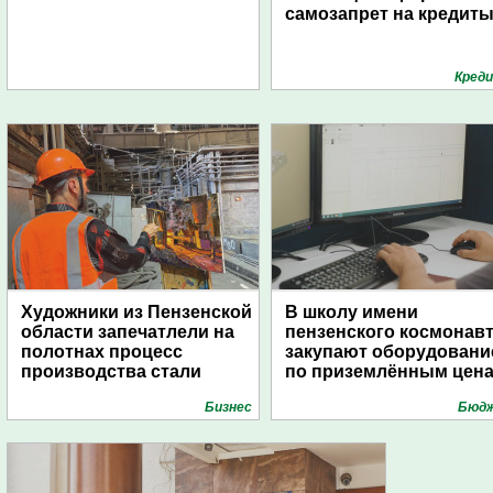
самозапрет на кредит
Кред
Художники из Пензенской
В школу имени
области запечатлели на
пензенского космонав
полотнах процесс
закупают оборудовани
производства стали
по приземлённым цен
Бизнес
Бюд