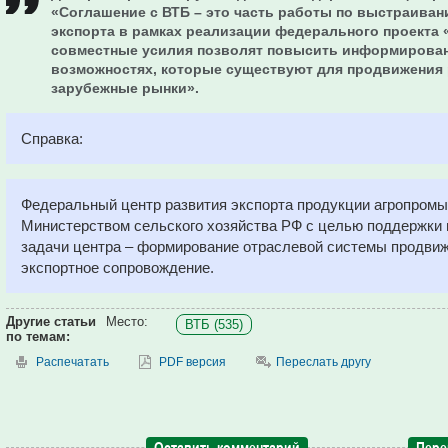
«Соглашение с ВТБ – это часть работы по выстраива
экспорта в рамках реализации федерального проекта 
совместные усилия позволят повысить информирован
возможностях, которые существуют для продвижения 
зарубежные рынки».
Справка:
Федеральный центр развития экспорта продукции агропром
Министерством сельского хозяйства РФ с целью поддержки 
задачи центра – формирование отраслевой системы продвиж
экспортное сопровождение.
Другие статьи
Место:
ВТБ (535)
по темам:
Распечатать
PDF версия
Переслать другу
Оставить комментарий
Пере