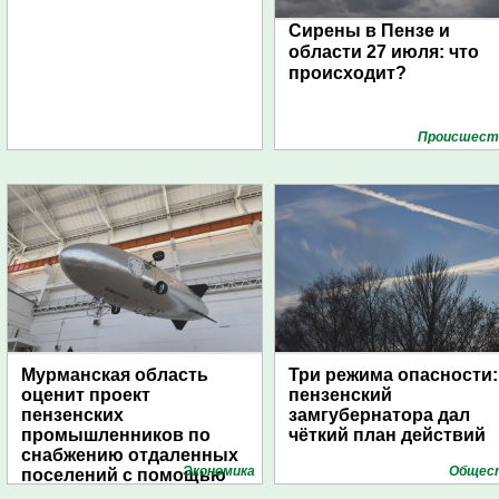
Сирены в Пензе и
области 27 июля: что
происходит?
Проиcшест
Мурманская область
Три режима опасности:
оценит проект
пензенский
пензенских
замгубернатора дал
промышленников по
чёткий план действий
снабжению отдаленных
Экономика
Общес
поселений с помощью
дирижаблей