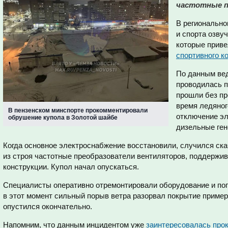
частотные п
В регионально
и спорта озву
которые приве
спортивного к
По данным вед
проводилась п
прошли без пр
время ледяног
В пензенском минспорте прокомментировали
отключение эл
обрушение купола в Золотой шайбе
дизельные ген
Когда основное электроснабжение восстановили, случился ска
из строя частотные преобразователи вентиляторов, поддержи
конструкции. Купол начал опускаться.
Специалисты оперативно отремонтировали оборудование и поп
в этот момент сильный порыв ветра разорвал покрытие примерн
опустился окончательно.
Напомним, что данным инцидентом уже
заинтересовалась про