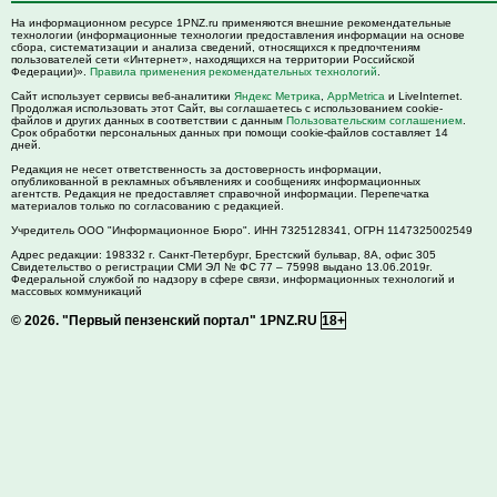
На информационном ресурсе 1PNZ.ru применяются внешние рекомендательные
технологии (информационные технологии предоставления информации на основе
сбора, систематизации и анализа сведений, относящихся к предпочтениям
пользователей сети «Интернет», находящихся на территории Российской
Федерации)».
Правила применения рекомендательных технологий
.
Сайт использует сервисы веб-аналитики
Яндекс Метрика
,
AppMetrica
и LiveInternet.
Продолжая использовать этот Сайт, вы соглашаетесь с использованием cookie-
файлов и других данных в соответствии с данным
Пользовательским соглашением
.
Срок обработки персональных данных при помощи cookie-файлов составляет 14
дней.
Редакция не несет ответственность за достоверность информации,
опубликованной в рекламных объявлениях и сообщениях информационных
агентств. Редакция не предоставляет справочной информации. Перепечатка
материалов только по согласованию с редакцией.
Учредитель ООО "Информационное Бюро". ИНН 7325128341, ОГРН 1147325002549
Адрес редакции:
198332
г. Санкт-Петербург,
Брестский бульвар, 8А, офис 305
Свидетельство о регистрации СМИ ЭЛ № ФС 77 – 75998 выдано 13.06.2019г.
Федеральной службой по надзору в сфере связи, информационных технологий и
массовых коммуникаций
© 2026.
"Первый пензенский портал" 1PNZ.RU
18+