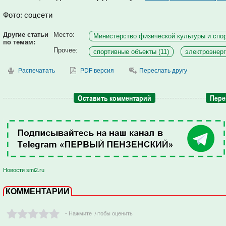
Фото: соцсети
Другие статьи
Место:
Министерство физической культуры и спор
по темам:
Прочее:
спортивные объекты (11)
электроэнерг
Распечатать
PDF версия
Переслать другу
Оставить комментарий
Пере
Новости smi2.ru
КОММЕНТАРИИ
- Нажмите ,чтобы оценить