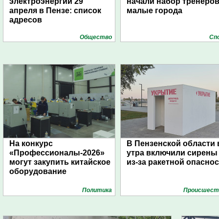
электроэнергии 29
начали набор тренеров
апреля в Пензе: список
малые города
адресов
Общество
Сп
На конкурс
В Пензенской области 
«Профессионалы-2026»
утра включили сирены
могут закупить китайское
из-за ракетной опасно
оборудование
Политика
Проиcшест