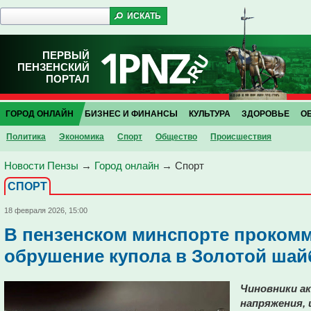
ПЕРВЫЙ
ПЕНЗЕНСКИЙ
ПОРТАЛ
ГОРОД ОНЛАЙН
БИЗНЕС И ФИНАНСЫ
КУЛЬТУРА
ЗДОРОВЬЕ
О
Политика
Экономика
Спорт
Общество
Проиcшествия
Новости Пензы
→
Город онлайн
→
Спорт
СПОРТ
18 февраля 2026, 15:00
В пензенском минспорте проком
обрушение купола в Золотой шай
Чиновники ак
напряжения, 