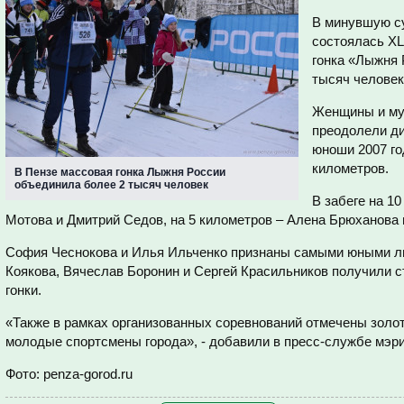
В минувшую с
состоялась XL
гонка «Лыжня 
тысяч человек
Женщины и му
преодолели ди
юноши 2007 го
километров.
В Пензе массовая гонка Лыжня России
объединила более 2 тысяч человек
В забеге на 1
Мотова и Дмитрий Седов, на 5 километров – Алена Брюханова 
София Чеснокова и Илья Ильченко признаны самыми юными л
Коякова, Вячеслав Боронин и Сергей Красильников получили 
гонки.
«Также в рамках организованных соревнований отмечены золо
молодые спортсмены города», - добавили в пресс-службе мэри
Фото: penza-gorod.ru