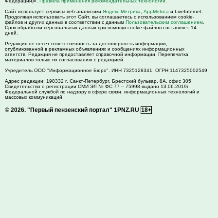
Федерации)».
Правила применения рекомендательных технологий
.
Сайт использует сервисы веб-аналитики
Яндекс Метрика
,
AppMetrica
и LiveInternet.
Продолжая использовать этот Сайт, вы соглашаетесь с использованием cookie-
файлов и других данных в соответствии с данным
Пользовательским соглашением
.
Срок обработки персональных данных при помощи cookie-файлов составляет 14
дней.
Редакция не несет ответственность за достоверность информации,
опубликованной в рекламных объявлениях и сообщениях информационных
агентств. Редакция не предоставляет справочной информации. Перепечатка
материалов только по согласованию с редакцией.
Учредитель ООО "Информационное Бюро". ИНН 7325128341, ОГРН 1147325002549
Адрес редакции:
198332
г. Санкт-Петербург,
Брестский бульвар, 8А, офис 305
Свидетельство о регистрации СМИ ЭЛ № ФС 77 – 75998 выдано 13.06.2019г.
Федеральной службой по надзору в сфере связи, информационных технологий и
массовых коммуникаций
© 2026.
"Первый пензенский портал" 1PNZ.RU
18+