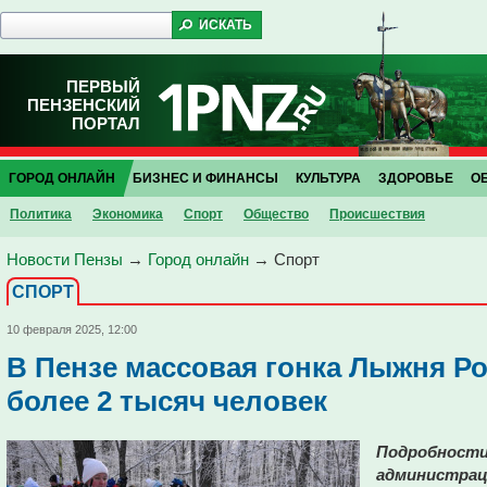
ПЕРВЫЙ
ПЕНЗЕНСКИЙ
ПОРТАЛ
ГОРОД ОНЛАЙН
БИЗНЕС И ФИНАНСЫ
КУЛЬТУРА
ЗДОРОВЬЕ
О
Политика
Экономика
Спорт
Общество
Проиcшествия
Новости Пензы
→
Город онлайн
→
Спорт
СПОРТ
10 февраля 2025, 12:00
В Пензе массовая гонка Лыжня Р
более 2 тысяч человек
Подробности 
администрац