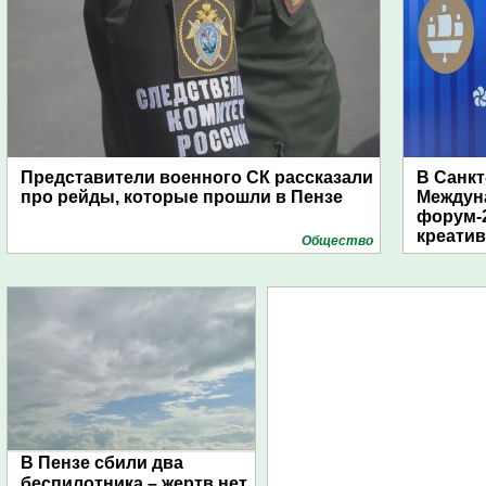
Представители военного СК рассказали
В Санкт
про рейды, которые прошли в Пензе
Междун
форум-2
креати
Общество
В Пензе сбили два
беспилотника – жертв нет