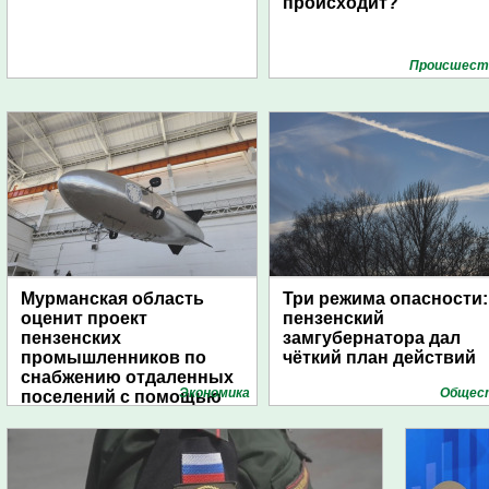
происходит?
Проиcшест
Мурманская область
Три режима опасности:
оценит проект
пензенский
пензенских
замгубернатора дал
промышленников по
чёткий план действий
снабжению отдаленных
Экономика
Общес
поселений с помощью
дирижаблей