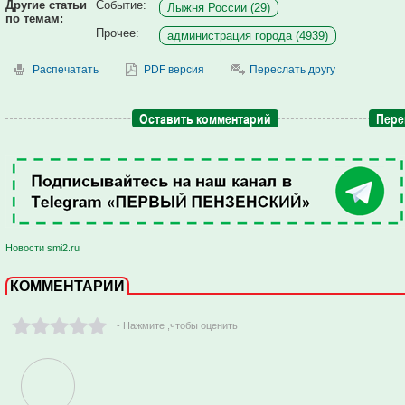
Другие статьи
Событие:
Лыжня России (29)
по темам:
Прочее:
администрация города (4939)
Распечатать
PDF версия
Переслать другу
Оставить комментарий
Пере
Новости smi2.ru
КОММЕНТАРИИ
- Нажмите ,чтобы оценить