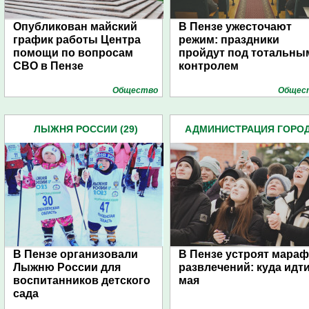
Опубликован майский
В Пензе ужесточают
график работы Центра
режим: праздники
помощи по вопросам
пройдут под тотальны
СВО в Пензе
контролем
Общество
Общес
ЛЫЖНЯ РОССИИ (29)
АДМИНИСТРАЦИЯ ГОРО
(4939)
В Пензе организовали
В Пензе устроят мара
Лыжню России для
развлечений: куда идти
воспитанников детского
мая
сада