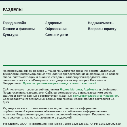
РАЗДЕЛЫ
Город онлайн
Здоровье
Недвижимость
Бизнес и финансы
Образование
Вопросы юристу
Культура
Семья и дети
На информационном ресурсе 1PNZ.ru применяются внешние рекомендательные
технологии (информационные технологии предоставления информации на основе
сбора, систематизации и анализа сведений, относящихся к предпочтениям
пользователей сети «Интернет», находящихся на территории Российской
Федерации)».
Правила применения рекомендательных технологий
.
Сайт использует сервисы веб-аналитики
Яндекс Метрика
,
AppMetrica
и LiveInternet.
Продолжая использовать этот Сайт, вы соглашаетесь с использованием cookie-
файлов и других данных в соответствии с данным
Пользовательским соглашением
.
Срок обработки персональных данных при помощи cookie-файлов составляет 14
дней.
Редакция не несет ответственность за достоверность информации,
опубликованной в рекламных объявлениях и сообщениях информационных
агентств. Редакция не предоставляет справочной информации. Перепечатка
материалов только по согласованию с редакцией.
Учредитель ООО "Информационное Бюро". ИНН 7325128341, ОГРН 1147325002549