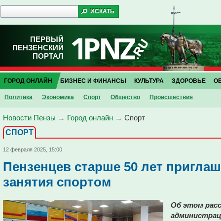
ПЕРВЫЙ
ПЕНЗЕНСКИЙ
ПОРТАЛ
ГОРОД ОНЛАЙН
БИЗНЕС И ФИНАНСЫ
КУЛЬТУРА
ЗДОРОВЬЕ
О
Политика
Экономика
Спорт
Общество
Проиcшествия
Новости Пензы
→
Город онлайн
→
Спорт
СПОРТ
12 февраля 2025, 15:00
Пензенцев старше 50 лет пригла
занятия спортом
Об этом расс
администрац