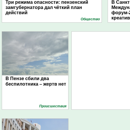
Три режима опасности: пензенский
В Санкт
замгубернатора дал чёткий план
Междун
действий
форум-2
креати
Общество
В Пензе сбили два
беспилотника – жертв нет
Проиcшествия