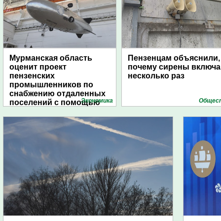
Мурманская область
Пензенцам объяснили,
оценит проект
почему сирены включ
пензенских
несколько раз
промышленников по
снабжению отдаленных
Экономика
Общес
поселений с помощью
дирижаблей