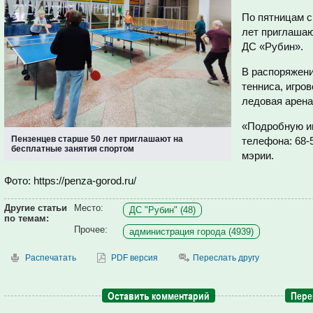
По пятницам с
лет приглашаю
ДС «Рубин».
В распоряжени
тенниса, игро
ледовая арена
«Подробную и
Пензенцев старше 50 лет приглашают на
телефона: 68-
бесплатные занятия спортом
мэрии.
Фото: https://penza-gorod.ru/
Другие статьи
Место:
ДС "Рубин" (48)
по темам:
Прочее:
администрация города (4939)
Распечатать
PDF версия
Переслать другу
Оставить комментарий
Пере