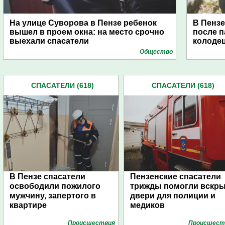
На улице Суворова в Пензе ребенок
В Пензе
вышел в проем окна: на место срочно
после 
выехали спасатели
колоде
Общество
СПАСАТЕЛИ (618)
СПАСАТЕЛИ (618)
В Пензе спасатели
Пензенские спасатели
освободили пожилого
трижды помогли вскр
мужчину, запертого в
двери для полиции и
квартире
медиков
Проиcшествия
Проиcшест