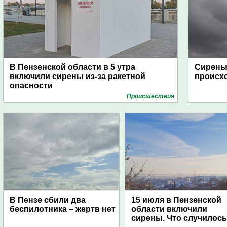
В Пензенской области в 5 утра
Сирены 
включили сирены из-за ракетной
происх
опасности
Проиcшествия
В Пензе сбили два
15 июля в Пензенской
беспилотника – жертв нет
области включили
сирены. Что случилос