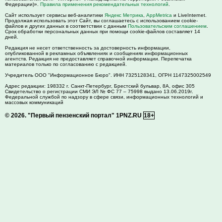
Федерации)».
Правила применения рекомендательных технологий
.
Сайт использует сервисы веб-аналитики
Яндекс Метрика
,
AppMetrica
и LiveInternet.
Продолжая использовать этот Сайт, вы соглашаетесь с использованием cookie-
файлов и других данных в соответствии с данным
Пользовательским соглашением
.
Срок обработки персональных данных при помощи cookie-файлов составляет 14
дней.
Редакция не несет ответственность за достоверность информации,
опубликованной в рекламных объявлениях и сообщениях информационных
агентств. Редакция не предоставляет справочной информации. Перепечатка
материалов только по согласованию с редакцией.
Учредитель ООО "Информационное Бюро". ИНН 7325128341, ОГРН 1147325002549
Адрес редакции:
198332
г. Санкт-Петербург,
Брестский бульвар, 8А, офис 305
Свидетельство о регистрации СМИ ЭЛ № ФС 77 – 75998 выдано 13.06.2019г.
Федеральной службой по надзору в сфере связи, информационных технологий и
массовых коммуникаций
© 2026.
"Первый пензенский портал" 1PNZ.RU
18+