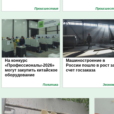
Проиcшествия
Проиcшест
На конкурс
Машиностроение в
«Профессионалы-2026»
России пошло в рост з
могут закупить китайское
счет госзаказа
оборудование
Политика
Эконом