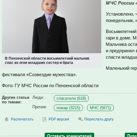
МЧС России «
Установлено, 
понедельник, 
Восьмилетний
гари в доме. М
Мальчика оста
и предпринял 
спасти младши
В Пензенской области восьмилетний мальчик
спас из огня младших сестер и брата
Маленький гер
фестиваля «Созвездие мужества».
Фото: ГУ МЧС России по Пензенской области
Другие статьи
Люди:
спасатели (618)
по темам:
Прочее:
пожар (3215)
МЧС (5671)
Распечатать
PDF версия
Переслать другу
Оставить комментарий
Пере