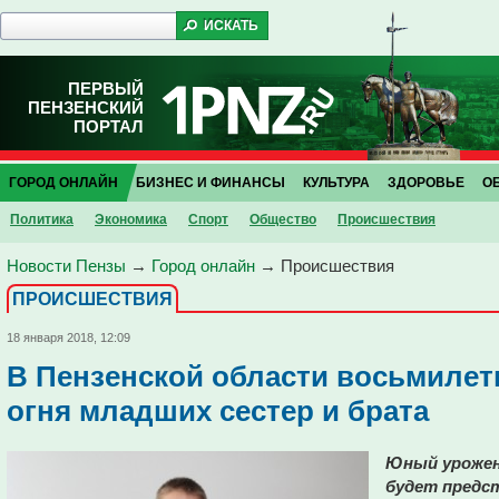
ПЕРВЫЙ
ПЕНЗЕНСКИЙ
ПОРТАЛ
ГОРОД ОНЛАЙН
БИЗНЕС И ФИНАНСЫ
КУЛЬТУРА
ЗДОРОВЬЕ
О
Политика
Экономика
Спорт
Общество
Проиcшествия
Новости Пензы
→
Город онлайн
→
Проиcшествия
ПРОИCШЕСТВИЯ
18 января 2018, 12:09
В Пензенской области восьмилет
огня младших сестер и брата
Юный урожен
будет предс