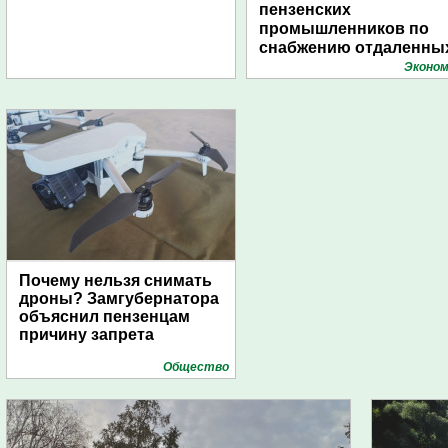
пензенских
промышленников по
снабжению отдаленны
поселений с помощью
Эконом
дирижаблей
Почему нельзя снимать
дроны? Замгубернатора
объяснил пензенцам
причину запрета
Общество