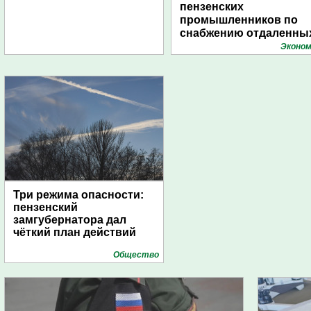
пензенских
промышленников по
снабжению отдаленны
поселений с помощью
Эконом
дирижаблей
Три режима опасности:
пензенский
замгубернатора дал
чёткий план действий
Общество