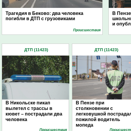
Трагедия в Беково: два человека
В Пензе
погибли в ДТП с грузовиками
школьни
и опубл
Проиcшествия
ДТП (11423)
ДТП (11423)
В Никольске пикап
В Пензе при
вылетел с трассы в
столкновении с
кювет – пострадали два
легковушкой пострада
человека
пожилой водитель
мопеда
Проиcшествия
Проиcшест