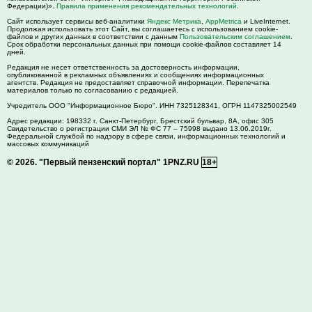
Федерации)».
Правила применения рекомендательных технологий
.
Сайт использует сервисы веб-аналитики
Яндекс Метрика
,
AppMetrica
и LiveInternet.
Продолжая использовать этот Сайт, вы соглашаетесь с использованием cookie-
файлов и других данных в соответствии с данным
Пользовательским соглашением
.
Срок обработки персональных данных при помощи cookie-файлов составляет 14
дней.
Редакция не несет ответственность за достоверность информации,
опубликованной в рекламных объявлениях и сообщениях информационных
агентств. Редакция не предоставляет справочной информации. Перепечатка
материалов только по согласованию с редакцией.
Учредитель ООО "Информационное Бюро". ИНН 7325128341, ОГРН 1147325002549
Адрес редакции:
198332
г. Санкт-Петербург,
Брестский бульвар, 8А, офис 305
Свидетельство о регистрации СМИ ЭЛ № ФС 77 – 75998 выдано 13.06.2019г.
Федеральной службой по надзору в сфере связи, информационных технологий и
массовых коммуникаций
© 2026.
"Первый пензенский портал" 1PNZ.RU
18+