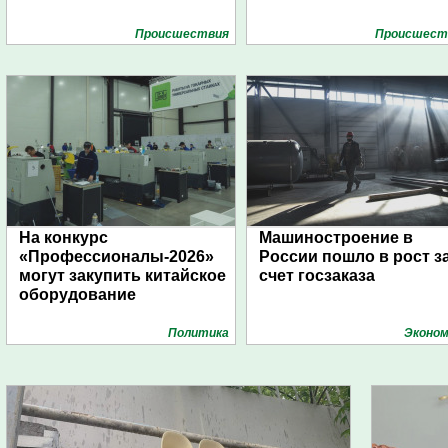
Проиcшествия
Проиcшест
На конкурс
Машиностроение в
«Профессионалы-2026»
России пошло в рост з
могут закупить китайское
счет госзаказа
оборудование
Политика
Эконом