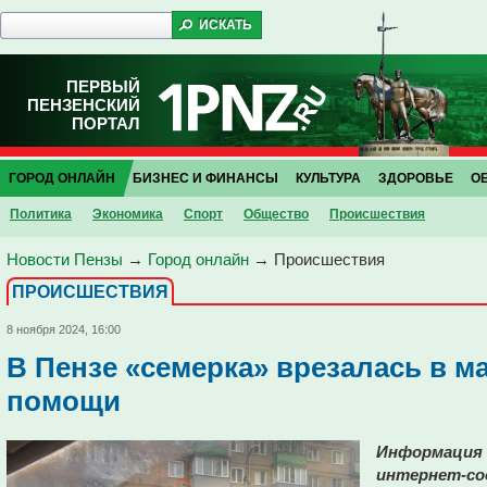
ПЕРВЫЙ
ПЕНЗЕНСКИЙ
ПОРТАЛ
ГОРОД ОНЛАЙН
БИЗНЕС И ФИНАНСЫ
КУЛЬТУРА
ЗДОРОВЬЕ
О
Политика
Экономика
Спорт
Общество
Проиcшествия
Новости Пензы
→
Город онлайн
→
Проиcшествия
ПРОИCШЕСТВИЯ
8 ноября 2024, 16:00
В Пензе «семерка» врезалась в м
помощи
Информация о
интернет-со