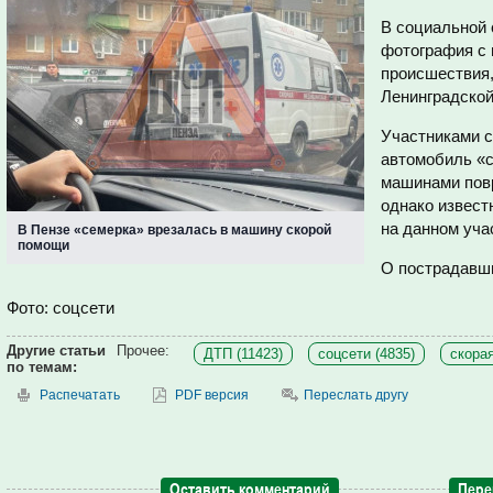
В социальной 
фотография с 
происшествия,
Ленинградской
Участниками с
автомобиль «с
машинами повр
однако извест
на данном уча
В Пензе «семерка» врезалась в машину скорой
помощи
О пострадавш
Фото: соцсети
Другие статьи
Прочее:
ДТП (11423)
соцсети (4835)
скора
по темам:
Распечатать
PDF версия
Переслать другу
Оставить комментарий
Пере