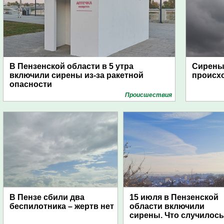
В Пензенской области в 5 утра
Сирены 
включили сирены из-за ракетной
происх
опасности
Проиcшествия
В Пензе сбили два
15 июля в Пензенской
беспилотника – жертв нет
области включили
сирены. Что случилос