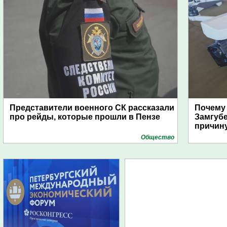
Представители военного СК рассказали
Почему
про рейды, которые прошли в Пензе
Замгуб
причину
Общество