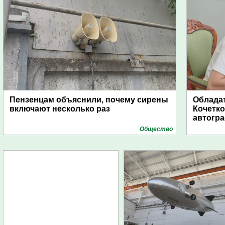
Пензенцам объяснили, почему сирены
Обладат
включают несколько раз
Кочетко
автогр
Общество