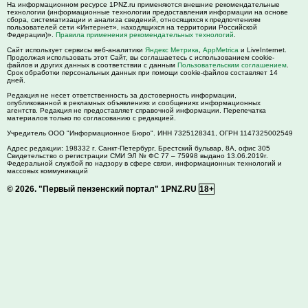
На информационном ресурсе 1PNZ.ru применяются внешние рекомендательные
технологии (информационные технологии предоставления информации на основе
сбора, систематизации и анализа сведений, относящихся к предпочтениям
пользователей сети «Интернет», находящихся на территории Российской
Федерации)».
Правила применения рекомендательных технологий
.
Сайт использует сервисы веб-аналитики
Яндекс Метрика
,
AppMetrica
и LiveInternet.
Продолжая использовать этот Сайт, вы соглашаетесь с использованием cookie-
файлов и других данных в соответствии с данным
Пользовательским соглашением
.
Срок обработки персональных данных при помощи cookie-файлов составляет 14
дней.
Редакция не несет ответственность за достоверность информации,
опубликованной в рекламных объявлениях и сообщениях информационных
агентств. Редакция не предоставляет справочной информации. Перепечатка
материалов только по согласованию с редакцией.
Учредитель ООО "Информационное Бюро". ИНН 7325128341, ОГРН 1147325002549
Адрес редакции:
198332
г. Санкт-Петербург,
Брестский бульвар, 8А, офис 305
Свидетельство о регистрации СМИ ЭЛ № ФС 77 – 75998 выдано 13.06.2019г.
Федеральной службой по надзору в сфере связи, информационных технологий и
массовых коммуникаций
© 2026.
"Первый пензенский портал" 1PNZ.RU
18+