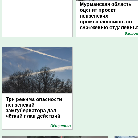
Мурманская область
оценит проект
пензенских
промышленников по
снабжению отдаленны
поселений с помощью
Эконом
дирижаблей
Три режима опасности:
пензенский
замгубернатора дал
чёткий план действий
Общество