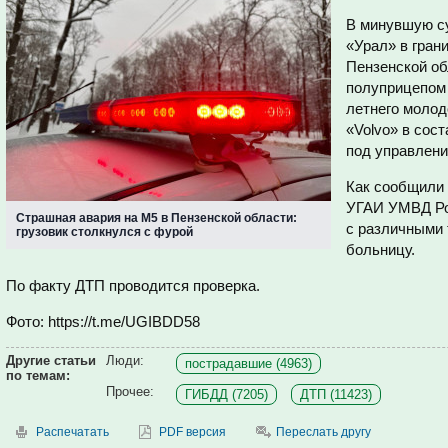
В минувшую су
«Урал» в гран
Пензенской об
полуприцепом 
летнего молод
«Volvo» в сос
под управлени
Как сообщили 
УГАИ УМВД Рос
Страшная авария на М5 в Пензенской области:
с различными 
грузовик столкнулся с фурой
больницу.
По факту ДТП проводится проверка.
Фото: https://t.me/UGIBDD58
Другие статьи
Люди:
пострадавшие (4963)
по темам:
Прочее:
ГИБДД (7205)
ДТП (11423)
Распечатать
PDF версия
Переслать другу