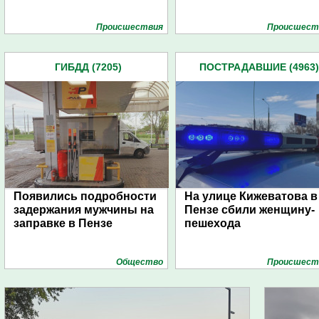
Проиcшествия
Проиcшест
ГИБДД (7205)
ПОСТРАДАВШИЕ (4963)
Появились подробности
На улице Кижеватова в
задержания мужчины на
Пензе сбили женщину-
заправке в Пензе
пешехода
Общество
Проиcшест