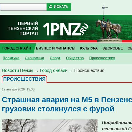
ПЕРВЫЙ
ПЕНЗЕНСКИЙ
ПОРТАЛ
ГОРОД ОНЛАЙН
БИЗНЕС И ФИНАНСЫ
КУЛЬТУРА
ЗДОРОВЬЕ
О
Политика
Экономика
Спорт
Общество
Проиcшествия
Новости Пензы
→
Город онлайн
→
Проиcшествия
ПРОИCШЕСТВИЯ
19 января 2026, 15:30
Страшная авария на М5 в Пензенс
грузовик столкнулся с фурой
Подробности
пензенской Г