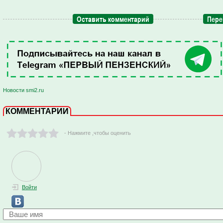
Оставить комментарий
Пере
Новости smi2.ru
КОММЕНТАРИИ
- Нажмите ,чтобы оценить
Войти