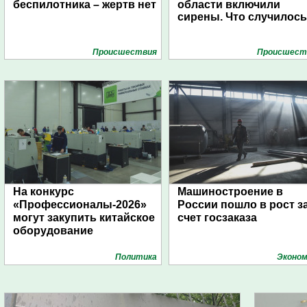
беспилотника – жертв нет
области включили
сирены. Что случилос
Проиcшествия
Проиcшест
На конкурс
Машиностроение в
«Профессионалы-2026»
России пошло в рост з
могут закупить китайское
счет госзаказа
оборудование
Политика
Эконом