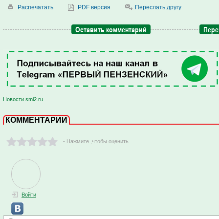
Распечатать
PDF версия
Переслать другу
Оставить комментарий
Пере
Новости smi2.ru
КОММЕНТАРИИ
- Нажмите ,чтобы оценить
Войти