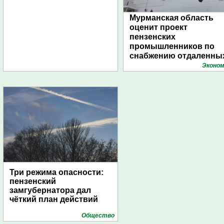
Мурманская область
оценит проект
пензенских
промышленников по
снабжению отдаленны
поселений с помощью
Эконом
дирижаблей
Три режима опасности:
пензенский
замгубернатора дал
чёткий план действий
Общество