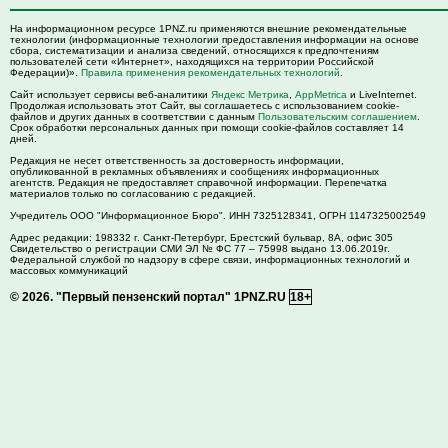
На информационном ресурсе 1PNZ.ru применяются внешние рекомендательные
технологии (информационные технологии предоставления информации на основе
сбора, систематизации и анализа сведений, относящихся к предпочтениям
пользователей сети «Интернет», находящихся на территории Российской
Федерации)».
Правила применения рекомендательных технологий
.
Сайт использует сервисы веб-аналитики
Яндекс Метрика
,
AppMetrica
и LiveInternet.
Продолжая использовать этот Сайт, вы соглашаетесь с использованием cookie-
файлов и других данных в соответствии с данным
Пользовательским соглашением
.
Срок обработки персональных данных при помощи cookie-файлов составляет 14
дней.
Редакция не несет ответственность за достоверность информации,
опубликованной в рекламных объявлениях и сообщениях информационных
агентств. Редакция не предоставляет справочной информации. Перепечатка
материалов только по согласованию с редакцией.
Учредитель ООО "Информационное Бюро". ИНН 7325128341, ОГРН 1147325002549
Адрес редакции:
198332
г. Санкт-Петербург,
Брестский бульвар, 8А, офис 305
Свидетельство о регистрации СМИ ЭЛ № ФС 77 – 75998 выдано 13.06.2019г.
Федеральной службой по надзору в сфере связи, информационных технологий и
массовых коммуникаций
© 2026.
"Первый пензенский портал" 1PNZ.RU
18+