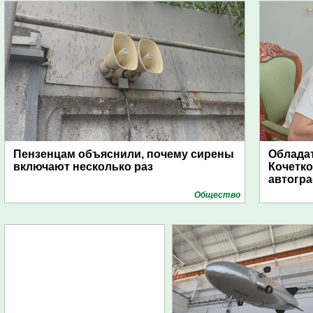
Пензенцам объяснили, почему сирены
Обладат
включают несколько раз
Кочетко
автогр
Общество