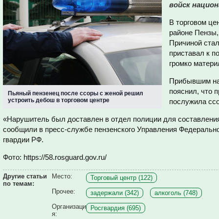
войск национ
В торговом це
районе Пензы,
Причиной стал
приставал к п
громко матери
Прибывшим на
пояснил, что 
Пьяный пензенец после ссоры с женой решил
устроить дебош в торговом центре
послужила ссо
«Нарушитель был доставлен в отдел полиции для составления
сообщили в пресс-службе пензенского Управления Федеральн
гвардии РФ.
Фото: https://58.rosguard.gov.ru/
Другие статьи
Место:
Торговый центр (122)
по темам:
Прочее:
задержали (342)
алкоголь (748)
Организаци
Росгвардия (695)
я: