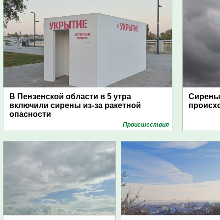
В Пензенской области в 5 утра
Сирены 
включили сирены из-за ракетной
происх
опасности
Проиcшествия