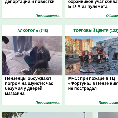
депортации и повестки
охранников учат сбива
БПЛА из пулемета
Проиcшествия
Общес
АЛКОГОЛЬ (748)
ТОРГОВЫЙ ЦЕНТР (122
Пензенцы обсуждают
МЧС: при пожаре в ТЦ
погром на Шуисте: час
«Фортуна» в Пензе ник
безумия у дверей
не пострадал
магазина
Проиcшествия
Проиcшест