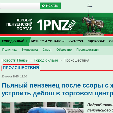
ПЕРВЫЙ
ПЕНЗЕНСКИЙ
ПОРТАЛ
ГОРОД ОНЛАЙН
БИЗНЕС И ФИНАНСЫ
КУЛЬТУРА
ЗДОРОВЬЕ
О
Политика
Экономика
Спорт
Общество
Проиcшествия
Новости Пензы
→
Город онлайн
→
Проиcшествия
ПРОИCШЕСТВИЯ
23 июня 2025, 19:00
Пьяный пензенец после ссоры с 
устроить дебош в торговом цент
Подробности 
пензенского