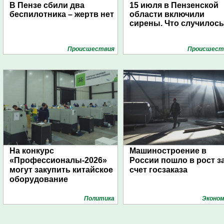
В Пензе сбили два
15 июля в Пензенской
беспилотника – жертв нет
области включили
сирены. Что случилос
Проиcшествия
Проиcшест
На конкурс
Машиностроение в
«Профессионалы-2026»
России пошло в рост з
могут закупить китайское
счет госзаказа
оборудование
Политика
Эконом