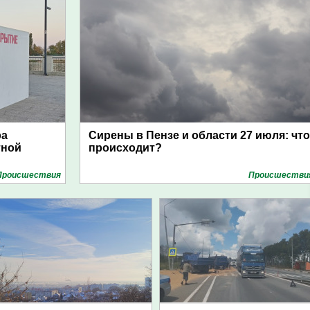
ра
Сирены в Пензе и области 27 июля: что
тной
происходит?
Проиcшествия
Проиcшестви