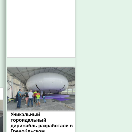
Уникальный
тороидальный
дирижабль разработали в
Гренобльском