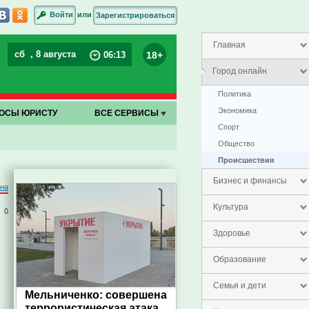
или
Войти
Зарегистрироваться
Главная
сб
, 8 августа
18+
06
:
13
Город онлайн
Политика
Экономика
ОСЫ ЮРИСТУ
ВСЕ СЕРВИСЫ
Спорт
Общество
Проиcшествия
Бизнес и финансы
на
Культура
0
Здоровье
Образование
Семья и дети
Мельниченко: совершена
террористическая атака