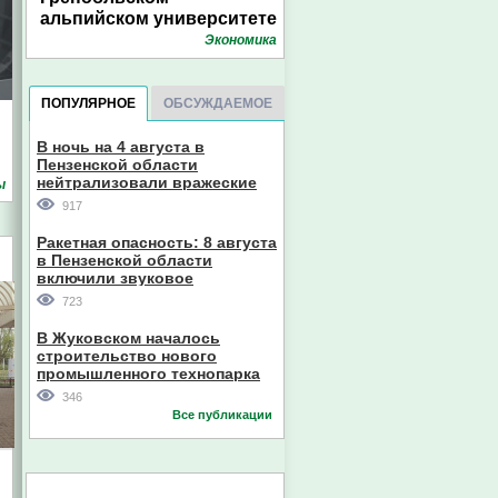
альпийском университете
Экономика
ПОПУЛЯРНОЕ
ОБСУЖДАЕМОЕ
В ночь на 4 августа в
Пензенской области
нейтрализовали вражеские
ы
дроны
917
Ракетная опасность: 8 августа
в Пензенской области
включили звуковое
оповещение
723
В Жуковском началось
строительство нового
промышленного технопарка
346
Все публикации