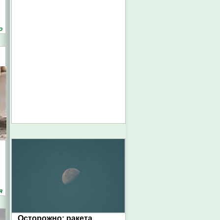
о
я
Осторожно: ракета.