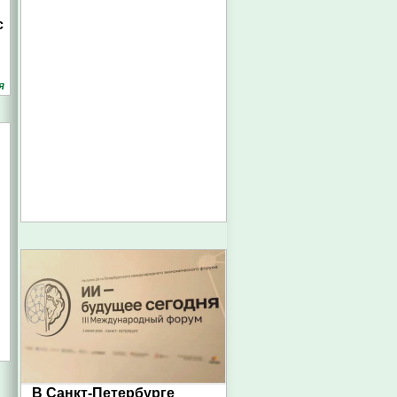
с
я
В Санкт-Петербурге