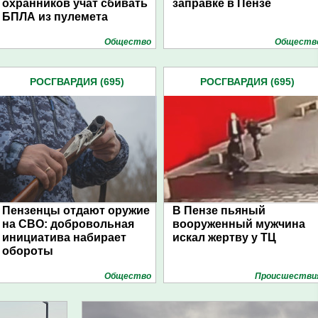
охранников учат сбивать
заправке в Пензе
БПЛА из пулемета
Общество
Обществ
РОСГВАРДИЯ (695)
РОСГВАРДИЯ (695)
Пензенцы отдают оружие
В Пензе пьяный
на СВО: добровольная
вооруженный мужчина
инициатива набирает
искал жертву у ТЦ
обороты
Общество
Проиcшестви