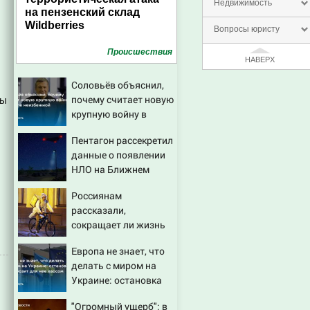
Недвижимость
на пензенский склад
Wildberries
Вопросы юристу
Проиcшествия
НАВЕРХ
Соловьёв объяснил,
почему считает новую
бы
крупную войну в
Европе неизбежной
Пентагон рассекретил
данные о появлении
НЛО на Ближнем
Востоке
Россиянам
рассказали,
сокращает ли жизнь
ночная работа
Европа не знает, что
делать с миром на
Украине: остановка
боев грозит для нее
"Огромный ущерб": в
хаосом