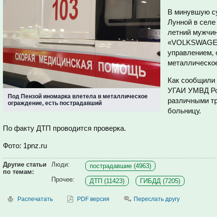
В минувшую с
Лунной в селе
летний мужчин
«VOLKSWAGEN 
управлением, 
металлическое
Как сообщили 
УГАИ УМВД Рос
Под Пензой иномарка влетела в металлическое
различными тр
ограждение, есть пострадавший
больницу.
По факту ДТП проводится проверка.
Фото: 1pnz.ru
Другие статьи
Люди:
пострадавшие (4963)
по темам:
Прочее:
ДТП (11423)
ГИБДД (7205)
Распечатать
PDF версия
Переслать другу