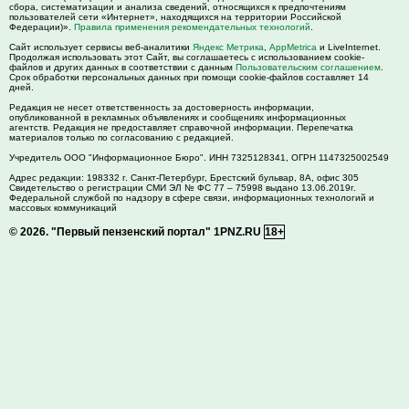
сбора, систематизации и анализа сведений, относящихся к предпочтениям
пользователей сети «Интернет», находящихся на территории Российской
Федерации)».
Правила применения рекомендательных технологий
.
Сайт использует сервисы веб-аналитики
Яндекс Метрика
,
AppMetrica
и LiveInternet.
Продолжая использовать этот Сайт, вы соглашаетесь с использованием cookie-
файлов и других данных в соответствии с данным
Пользовательским соглашением
.
Срок обработки персональных данных при помощи cookie-файлов составляет 14
дней.
Редакция не несет ответственность за достоверность информации,
опубликованной в рекламных объявлениях и сообщениях информационных
агентств. Редакция не предоставляет справочной информации. Перепечатка
материалов только по согласованию с редакцией.
Учредитель ООО "Информационное Бюро". ИНН 7325128341, ОГРН 1147325002549
Адрес редакции:
198332
г. Санкт-Петербург,
Брестский бульвар, 8А, офис 305
Свидетельство о регистрации СМИ ЭЛ № ФС 77 – 75998 выдано 13.06.2019г.
Федеральной службой по надзору в сфере связи, информационных технологий и
массовых коммуникаций
© 2026.
"Первый пензенский портал" 1PNZ.RU
18+