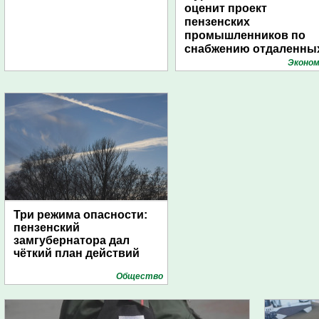
оценит проект
пензенских
промышленников по
снабжению отдаленны
поселений с помощью
Эконом
дирижаблей
Три режима опасности:
пензенский
замгубернатора дал
чёткий план действий
Общество