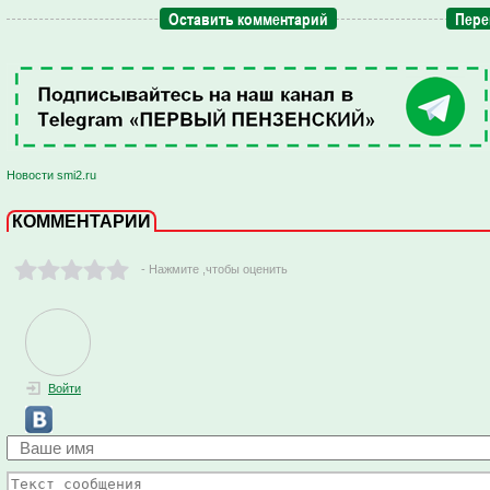
Оставить комментарий
Пере
Новости smi2.ru
КОММЕНТАРИИ
- Нажмите ,чтобы оценить
Войти