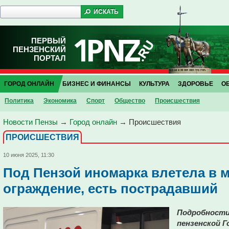
ПЕРВЫЙ
ПЕНЗЕНСКИЙ
ПОРТАЛ
ГОРОД ОНЛАЙН
БИЗНЕС И ФИНАНСЫ
КУЛЬТУРА
ЗДОРОВЬЕ
О
Политика
Экономика
Спорт
Общество
Проиcшествия
Новости Пензы
→
Город онлайн
→
Проиcшествия
ПРОИCШЕСТВИЯ
10 июня 2025, 11:30
Под Пензой иномарка влетела в 
ограждение, есть пострадавший
Подробности
пензенской Г