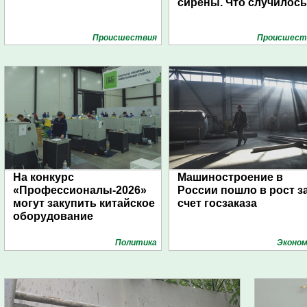
сирены. Что случилос
Проиcшествия
Проиcшест
На конкурс
Машиностроение в
«Профессионалы-2026»
России пошло в рост з
могут закупить китайское
счет госзаказа
оборудование
Политика
Эконом