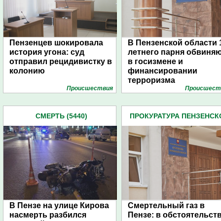
Пензенцев шокировала
В Пензенской области 
история угона: суд
летнего парня обвиня
отправил рецидивистку в
в госизмене и
колонию
финансировании
терроризма
Проиcшествия
Проиcшест
СМЕРТЬ (5440)
ПРОКУРАТУРА ПЕНЗЕНСК
ОБЛАСТИ (438)
В Пензе на улице Кирова
Смертельный газ в
насмерть разбился
Пензе: в обстоятельст