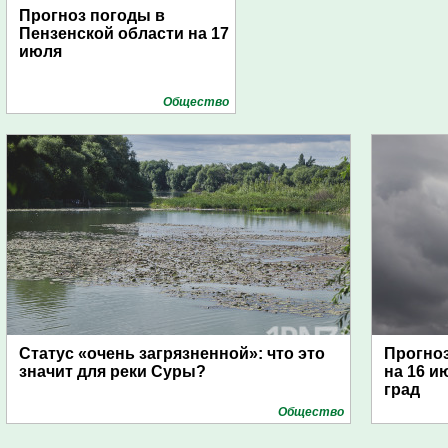
Прогноз погоды в
Пензенской области на 17
июля
Общество
Статус «очень загрязненной»: что это
Прогноз
значит для реки Суры?
на 16 и
град
Общество