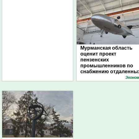
Мурманская область
оценит проект
пензенских
промышленников по
снабжению отдаленны
поселений с помощью
Эконом
дирижаблей