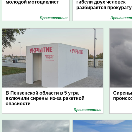
молодой мотоциклист
гибели двух человек
разбирается прокурату
Проиcшествия
Проиcшест
В Пензенской области в 5 утра
Сирены 
включили сирены из-за ракетной
происх
опасности
Проиcшествия