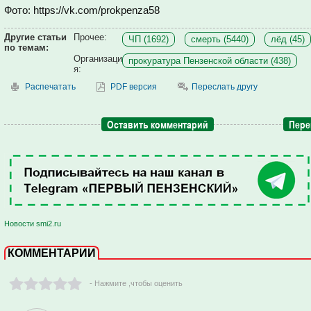
Фото: https://vk.com/prokpenza58
Другие статьи
Прочее:
ЧП (1692)
смерть (5440)
лёд (45)
по темам:
Организаци
прокуратура Пензенской области (438)
я:
Распечатать
PDF версия
Переслать другу
Оставить комментарий
Пере
Новости smi2.ru
КОММЕНТАРИИ
- Нажмите ,чтобы оценить