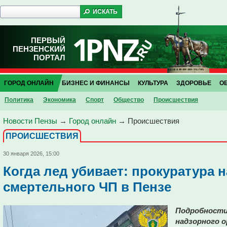
ПЕРВЫЙ
ПЕНЗЕНСКИЙ
ПОРТАЛ
ГОРОД ОНЛАЙН
БИЗНЕС И ФИНАНСЫ
КУЛЬТУРА
ЗДОРОВЬЕ
О
Политика
Экономика
Спорт
Общество
Проиcшествия
Новости Пензы
→
Город онлайн
→
Проиcшествия
ПРОИCШЕСТВИЯ
30 января 2026, 15:00
Когда лед убивает: прокуратура 
смертельного ЧП в Пензе
Подробности
надзорного о