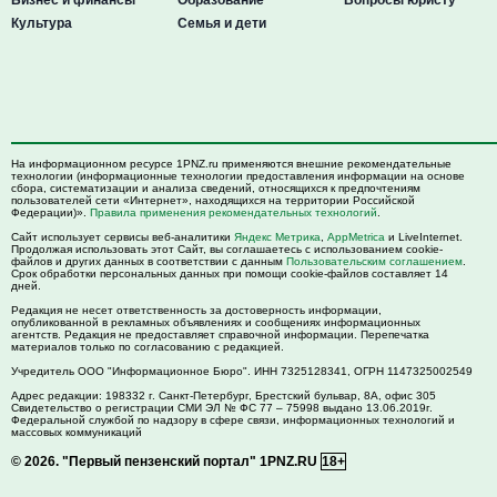
Культура
Семья и дети
На информационном ресурсе 1PNZ.ru применяются внешние рекомендательные
технологии (информационные технологии предоставления информации на основе
сбора, систематизации и анализа сведений, относящихся к предпочтениям
пользователей сети «Интернет», находящихся на территории Российской
Федерации)».
Правила применения рекомендательных технологий
.
Сайт использует сервисы веб-аналитики
Яндекс Метрика
,
AppMetrica
и LiveInternet.
Продолжая использовать этот Сайт, вы соглашаетесь с использованием cookie-
файлов и других данных в соответствии с данным
Пользовательским соглашением
.
Срок обработки персональных данных при помощи cookie-файлов составляет 14
дней.
Редакция не несет ответственность за достоверность информации,
опубликованной в рекламных объявлениях и сообщениях информационных
агентств. Редакция не предоставляет справочной информации. Перепечатка
материалов только по согласованию с редакцией.
Учредитель ООО "Информационное Бюро". ИНН 7325128341, ОГРН 1147325002549
Адрес редакции:
198332
г. Санкт-Петербург,
Брестский бульвар, 8А, офис 305
Свидетельство о регистрации СМИ ЭЛ № ФС 77 – 75998 выдано 13.06.2019г.
Федеральной службой по надзору в сфере связи, информационных технологий и
массовых коммуникаций
© 2026.
"Первый пензенский портал" 1PNZ.RU
18+