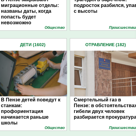
миграционные отделы:
подросток разбился, упа
названы даты, когда
с высоты
попасть будет
невозможно
Общество
Проиcшестви
ДЕТИ (1602)
ОТРАВЛЕНИЕ (182)
В Пензе детей поведут к
Смертельный газ в
станкам:
Пензе: в обстоятельства
профориентация
гибели двух человек
начинается раньше
разбирается прокуратур
школы
Общество
Проиcшестви