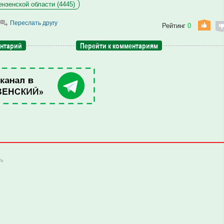
нзенской области (4445)
Переслать другу
Рейтинг
0
ентарий
Перейти к комментариям
ть