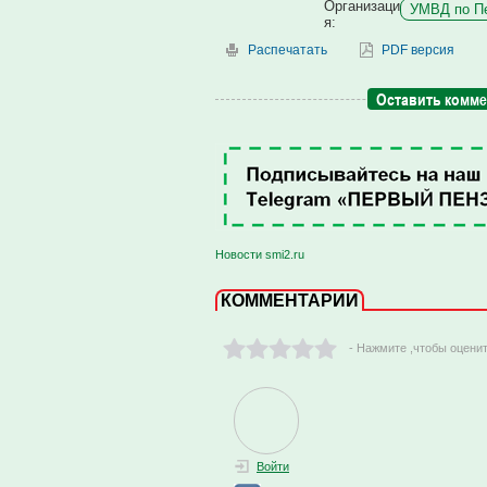
Организаци
УМВД по Пе
я:
Распечатать
PDF версия
Оставить комм
Новости smi2.ru
КОММЕНТАРИИ
- Нажмите ,чтобы оцени
Войти