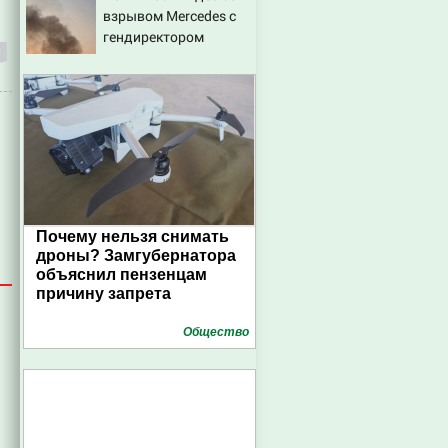
взрывом Mercedes с
городов Тверской
гендиректором
области сегодня -
«Уралдронзавода» на
Afanasy.biz – Тверские
Урале
новости. Новости
Почему нельзя снимать
дроны? Замгубернатора
объяснил пензенцам
причину запрета
Общество