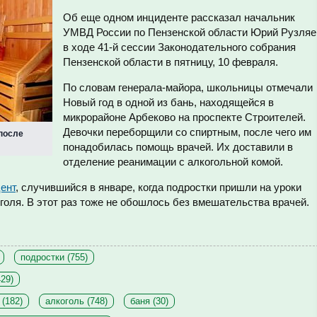
Об еще одном инциденте рассказал
начальник
УМВД России по Пензенской области Юрий Рузляе
в ходе
41-й сессии Законодательного собрания
Пензенской области в пятницу, 10 февраля.
По словам генерала-майора, школьницы отмечали
Новый год в одной из бань, находящейся в
микрорайоне Арбеково на проспекте Строителей.
Девочки переборщили со спиртным, после чего им
после
понадобилась помощь врачей. Их доставили в
отделение реанимации с алкогольной комой.
ент
, случившийся в январе, когда подростки пришли на уроки
оголя. В этот раз тоже не обошлось без вмешательства врачей.
подростки (755)
29)
(182)
алкоголь (748)
баня (30)