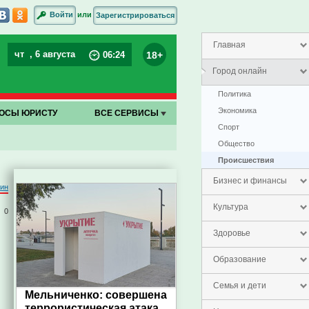
или
Войти
Зарегистрироваться
Главная
чт
, 6 августа
18+
06
:
24
Город онлайн
Политика
Экономика
ОСЫ ЮРИСТУ
ВСЕ СЕРВИСЫ
Спорт
Общество
Проиcшествия
Бизнес и финансы
тин
Культура
0
Здоровье
Образование
Семья и дети
Мельниченко: совершена
террористическая атака