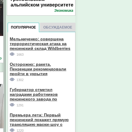
альпийском университете
Экономика
ПОПУЛЯРНОЕ
ОБСУЖДАЕМОЕ
Мельниченко: совершена
террористическая атака на
пензенский склад Wildberries
1663
о
Осторожно: ракета.
Пензенцам рекомендовали
пройти в укрытия
1302
Губернатор отметил
наградами работников
пензенского завода по
производству станков
1291
Премьера лета: Первый
пензенский покажет прямую
трансляцию маски-шоу с
участием компании из Южной
1220