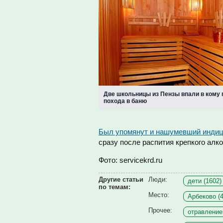
Две школьницы из Пензы впали в кому 
похода в баню
Был упомянут и нашумевший индиц
сразу после распития крепкого алк
Фото: servicekrd.ru
Другие статьи
Люди:
дети (1602)
по темам:
Место:
Арбеково (4
Прочее:
отравление 