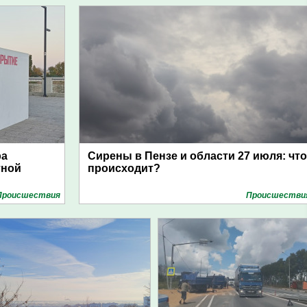
ра
Сирены в Пензе и области 27 июля: что
тной
происходит?
Проиcшествия
Проиcшестви