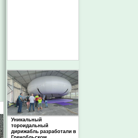
Уникальный
тороидальный
дирижабль разработали в
Гренобльском