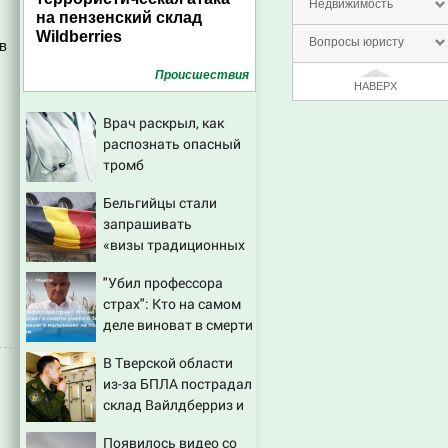
Недвижимость
на пензенский склад
Wildberries
Вопросы юристу
в
Проиcшествия
НАВЕРХ
Врач раскрыл, как
распознать опасный
тромб
Бельгийцы стали
запрашивать
«визы традиционных
ценностей» в
"Убил профессора
посольстве РФ
страх": Кто на самом
деле виноват в смерти
ученого Зезина,
В Тверской области
остановившего
из-за БПЛА пострадал
мальчишек на поле с
склад Вайлдберриз и
горохом
постройки в СНТ –
Появилось видео со
Новости Твери и