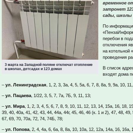
временное о
затронет 12
сады, школы
По информаци
«ПензаИнформ»
перебои в под
отключения я
на котельной 
проведения раб
3 марта на Западной поляне отключат отопление
В список адре
в школах, детсадах и 123 домах
входят дома 
–
ул. Ленинградская
, 1, 2, 3, 3а, 4, 5, 5а, 6, 7, 8, 8а, 9, 9а, 10, 11
–
ул. Пацаева
, 1/22, 3, 5, 7, 7а, 7Б, 9, 11, 13;
–
ул. Мира
, 1, 2, 3, 4, 5, 6, 7, 8, 9, 10, 11, 12, 13, 14, 15а, 16, 18, 
39, 40, 40а, 41, 42, 43, 44, 44а, 44г, 45, 46, 46 (к. 1 и 2), 47, 48, 49,
67, 69, 70, 70а, 72, 74, 74Б, 78;
–
ул. Попова
, 2, 4, 4а, 6, 6а, 8, 8а, 10, 10а, 12, 12а, 14а, 16, 16а,