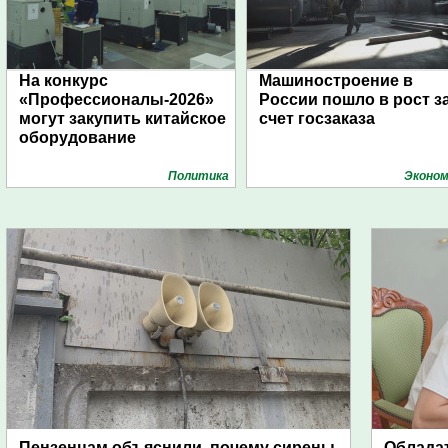
На конкурс
Машиностроение в
«Профессионалы-2026»
России пошло в рост з
могут закупить китайское
счет госзаказа
оборудование
Политика
Эконом
Пензенцам объяснили, почему сирены
Обладат