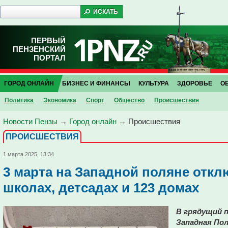
ПЕРВЫЙ
ПЕНЗЕНСКИЙ
ПОРТАЛ
ГОРОД ОНЛАЙН
БИЗНЕС И ФИНАНСЫ
КУЛЬТУРА
ЗДОРОВЬЕ
О
Политика
Экономика
Спорт
Общество
Проиcшествия
Новости Пензы
→
Город онлайн
→
Проиcшествия
ПРОИCШЕСТВИЯ
1 марта 2025, 13:34
3 марта на Западной поляне откл
школах, детсадах и 123 домах
В грядущий п
Западная По