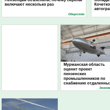
включают несколько раз
Кочетко
автогр
Общество
Мурманская область
оценит проект
пензенских
промышленников по
снабжению отдаленны
поселений с помощью
Эконом
дирижаблей