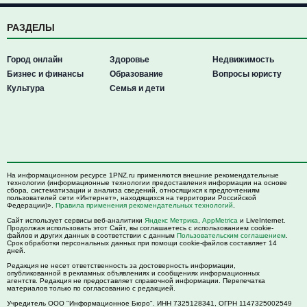
РАЗДЕЛЫ
Город онлайн
Здоровье
Недвижимость
Бизнес и финансы
Образование
Вопросы юристу
Культура
Семья и дети
На информационном ресурсе 1PNZ.ru применяются внешние рекомендательные
технологии (информационные технологии предоставления информации на основе
сбора, систематизации и анализа сведений, относящихся к предпочтениям
пользователей сети «Интернет», находящихся на территории Российской
Федерации)».
Правила применения рекомендательных технологий
.
Сайт использует сервисы веб-аналитики
Яндекс Метрика
,
AppMetrica
и LiveInternet.
Продолжая использовать этот Сайт, вы соглашаетесь с использованием cookie-
файлов и других данных в соответствии с данным
Пользовательским соглашением
.
Срок обработки персональных данных при помощи cookie-файлов составляет 14
дней.
Редакция не несет ответственность за достоверность информации,
опубликованной в рекламных объявлениях и сообщениях информационных
агентств. Редакция не предоставляет справочной информации. Перепечатка
материалов только по согласованию с редакцией.
Учредитель ООО "Информационное Бюро". ИНН 7325128341, ОГРН 1147325002549