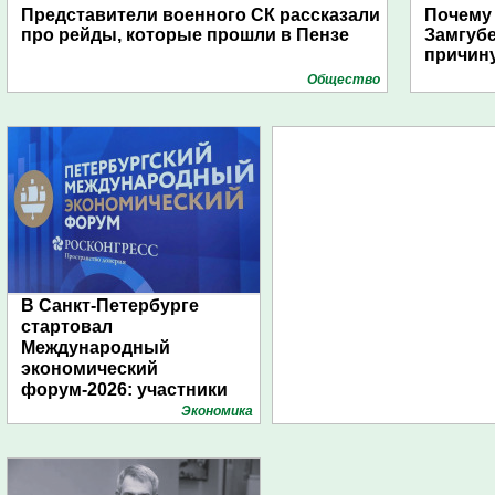
Представители военного СК рассказали
Почему
про рейды, которые прошли в Пензе
Замгуб
причину
Общество
В Санкт-Петербурге
стартовал
Международный
экономический
форум-2026: участники
подготовили креативные
Экономика
стенды