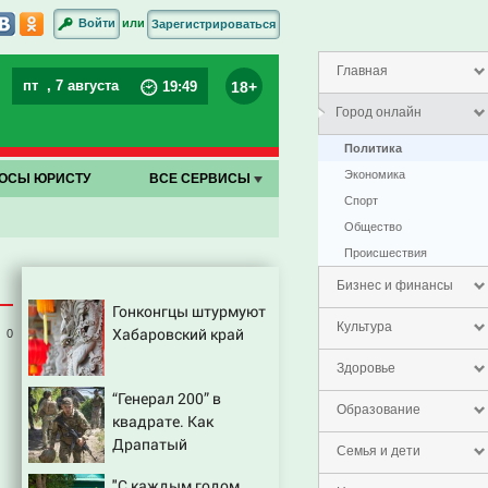
или
Войти
Зарегистрироваться
Главная
пт
, 7 августа
18+
19
:
49
Город онлайн
Политика
Экономика
ОСЫ ЮРИСТУ
ВСЕ СЕРВИСЫ
Спорт
Общество
Проиcшествия
Бизнес и финансы
Гонконгцы штурмуют
Культура
Хабаровский край
0
Здоровье
“Генерал 200” в
Образование
квадрате. Как
Драпатый
Семья и дети
переплюнул Сырского
"С каждым годом