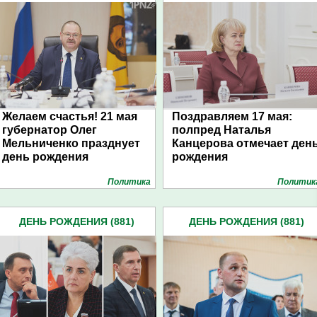
Желаем счастья! 21 мая
Поздравляем 17 мая:
губернатор Олег
полпред Наталья
Мельниченко празднует
Канцерова отмечает ден
день рождения
рождения
Политика
Политик
ДЕНЬ РОЖДЕНИЯ (881)
ДЕНЬ РОЖДЕНИЯ (881)