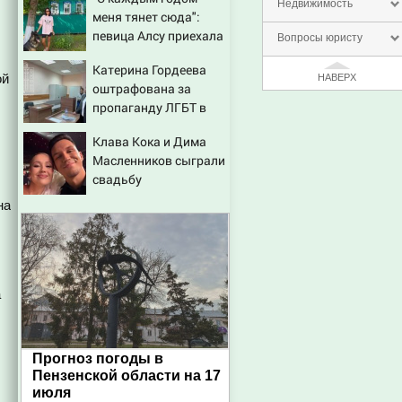
Недвижимость
меня тянет сюда":
певица Алсу приехала
Вопросы юристу
в татарскую деревню,
Катерина Гордеева
где прошло ее детство
ой
НАВЕРХ
оштрафована за
07/08/2026 – Новости
пропаганду ЛГБТ в
интернете - Новости
Клава Кока и Дима
на Вести.ru
Масленников сыграли
свадьбу
на
а
Прогноз погоды в
Пензенской области на 17
июля