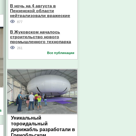
В ночь на 4 августа в
Пензенской области
нейтрализовали вражеские
дроны
877
В Жуковском началось
строительство нового
промышленного технопарка
261
Все публикации
а
Уникальный
тороидальный
дирижабль разработали в
Гренобльском