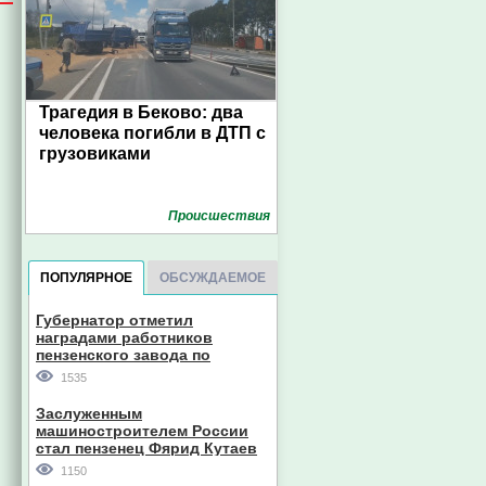
Трагедия в Беково: два
человека погибли в ДТП с
грузовиками
Проиcшествия
ПОПУЛЯРНОЕ
ОБСУЖДАЕМОЕ
Губернатор отметил
наградами работников
пензенского завода по
производству станков
1535
Заслуженным
машиностроителем России
стал пензенец Фярид Кутаев
1150