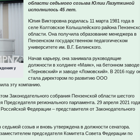
области седьмого созыва Юлии Лазуткиной
исполнилось 45 лет.
Юлия Викторовна родилась 11 марта 1981 года в
селе Колтовское Колышлейского района Пензенск
области. Она получила образование менеджера в
Пензенском государственном педагогическом
университете им. В.Г. Белинского.
Начав карьеру, она занимала руководящие
должности в холдинге «Маяк», на бетонном заводе
ждения у
«Терновский» и заводе «Ломовский». В 2016 году о
стала директором по развитию ООО
вила эту компанию.
том Законодательного собрания Пензенской области шестого
я Председателя регионального парламента. 29 апреля 2021 год
 Российской Федерации – представителя от Законодательного
в седьмой созыв и вновь утверждена в должности сенатора.
 заместителем председателя Комитета Совета Федерации по