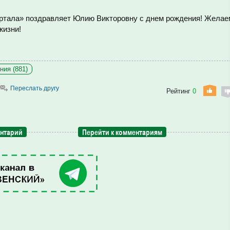
ортала» поздравляет Юлию Викторовну с днем рождения! Желае
жизни!
ния (881)
Переслать другу
Рейтинг
0
ентарий
Перейти к комментариям