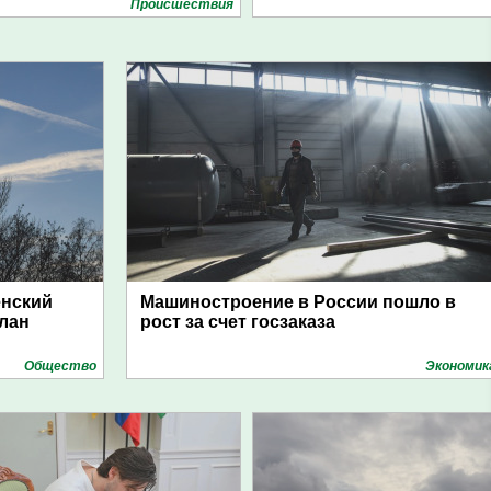
Проиcшествия
енский
Машиностроение в России пошло в
план
рост за счет госзаказа
Общество
Экономик