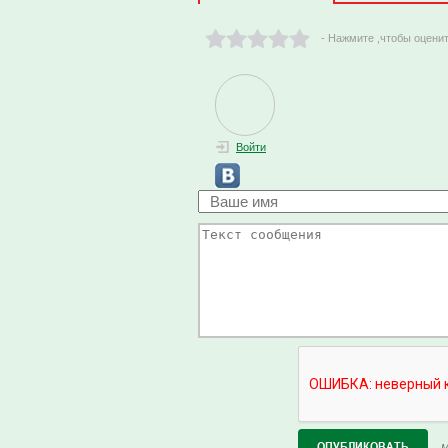
- Нажмите ,чтобы оцени
Войти
М