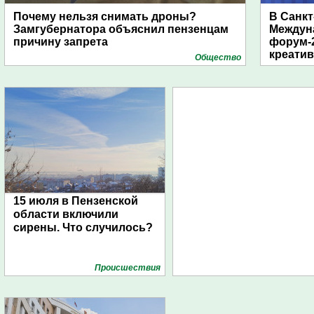
Почему нельзя снимать дроны?
В Санкт
Замгубернатора объяснил пензенцам
Междун
причину запрета
форум-2
креати
Общество
15 июля в Пензенской
области включили
сирены. Что случилось?
Проиcшествия