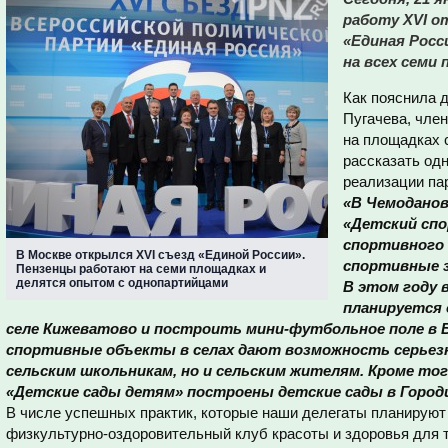
работу XVI 
«Единая Росс
на всех семи 
Как пояснила 
Пугачева, член
на площадках 
рассказать од
реализации па
«В Чемоданов
«Детский сп
спортивного
В Москве открылся XVI съезд «Единой России».
спортивные з
Пензенцы работают на семи площадках и
делятся опытом с однопартийцами
В этом году 
планируется
селе Кижеватово и построить мини-футбольное поле в Б
спортивные объекты в селах дают возможность серьез
сельским школьникам, но и сельским жителям. Кроме то
«Детские сады детям» построены детские сады в Городище
В числе успешных практик, которые наши делегаты планируют 
физкультурно-оздоровительный клуб красоты и здоровья для те