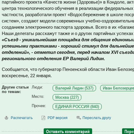
партийного проекта «Качеств жизни (Здоровье)» в Кондоле, ак
центра технологического обучения в реализации федеральных 
частности, разработали проект «Водосбережение в школе пос
систем», создают модели современных учебно-оздоровительн
созданием электронного паспорта здоровья. Всего в их «багаж
Наши делегаты расскажут также и о других партийных успехах
«Съезд - уникальнейшая площадка для общения единомы
успешными практиками - хороший стимул для дальнейш
отделений», - отметил сегодня, перед началом XVI съезд
регионального отделения ЕР Валерий Лидин.
Сообщается, что губернатор Пензенской области Иван Белозер
воскресенье, 22 января.
Другие статьи
Люди:
Валерий Лидин (537)
Иван Белозерцев
по темам:
Место:
Москва (227)
Прочее:
ЕДИНАЯ РОССИЯ (840)
Распечатать
PDF версия
Переслать другу
Оставить комментарий
Пере