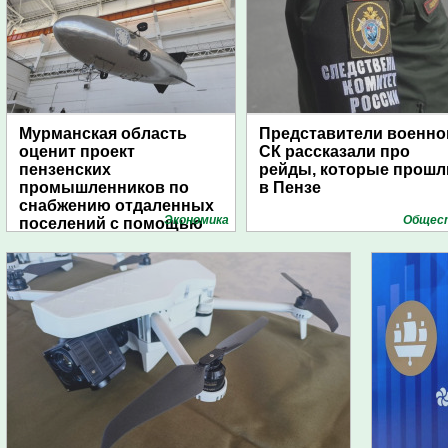
Мурманская область
Представители военно
оценит проект
СК рассказали про
пензенских
рейды, которые прошл
промышленников по
в Пензе
снабжению отдаленных
Экономика
Общес
поселений с помощью
дирижаблей