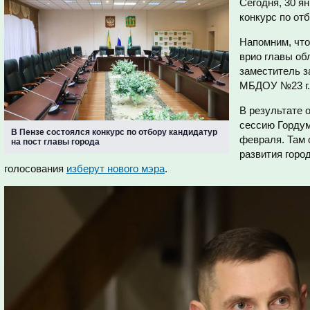
Сегодня, 30 я
конкурс по отб
Напомним, что
врио главы об
заместитель 
МБДОУ №23 г
В результате 
сессию Гордум
В Пензе состоялся конкурс по отбору кандидатур
февраля. Там 
на пост главы города
развития горо
голосования
изберут нового мэра
.