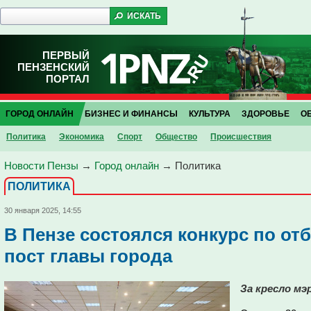
ПЕРВЫЙ
ПЕНЗЕНСКИЙ
ПОРТАЛ
ГОРОД ОНЛАЙН
БИЗНЕС И ФИНАНСЫ
КУЛЬТУРА
ЗДОРОВЬЕ
О
Политика
Экономика
Спорт
Общество
Проиcшествия
Новости Пензы
→
Город онлайн
→
Политика
ПОЛИТИКА
30 января 2025, 14:55
В Пензе состоялся конкурс по от
пост главы города
За кресло мэ