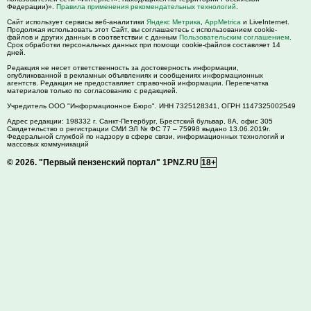
Федерации)».
Правила применения рекомендательных технологий
.
Сайт использует сервисы веб-аналитики
Яндекс Метрика
,
AppMetrica
и LiveInternet.
Продолжая использовать этот Сайт, вы соглашаетесь с использованием cookie-
файлов и других данных в соответствии с данным
Пользовательским соглашением
.
Срок обработки персональных данных при помощи cookie-файлов составляет 14
дней.
Редакция не несет ответственность за достоверность информации,
опубликованной в рекламных объявлениях и сообщениях информационных
агентств. Редакция не предоставляет справочной информации. Перепечатка
материалов только по согласованию с редакцией.
Учредитель ООО "Информационное Бюро". ИНН 7325128341, ОГРН 1147325002549
Адрес редакции:
198332
г. Санкт-Петербург,
Брестский бульвар, 8А, офис 305
Свидетельство о регистрации СМИ ЭЛ № ФС 77 – 75998 выдано 13.06.2019г.
Федеральной службой по надзору в сфере связи, информационных технологий и
массовых коммуникаций
© 2026.
"Первый пензенский портал" 1PNZ.RU
18+