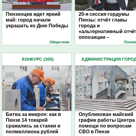
Пензенцев ждет яркий
20-я сессия гордумы
май: город начали
Пензы: отчёт главы
украшать ко Дню Победы
города и
«альтернативный отчё
оппозиции –
Общество
Полит
фоторепортаж
КОНКУРС (305)
АДМИНИСТРАЦИЯ ГОРО
(4939)
Битва за микрон: как в
Опубликован майский
Пензе 14 токарей
график работы Центра
сражались за станки и
помощи по вопросам
полмиллиона рублей
СВО в Пензе