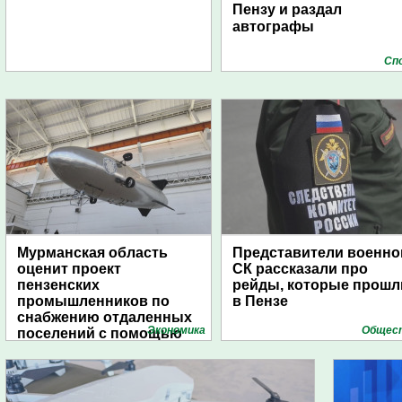
Пензу и раздал
автографы
Сп
Мурманская область
Представители военно
оценит проект
СК рассказали про
пензенских
рейды, которые прошл
промышленников по
в Пензе
снабжению отдаленных
Экономика
Общес
поселений с помощью
дирижаблей