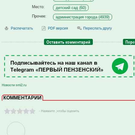
Место:
детский сад (60)
Прочее:
администрация города (4939)
Распечатать
PDF версия
Переслать другу
Оставить комментарий
Пере
Новости smi2.ru
КОММЕНТАРИИ
- Нажмите ,чтобы оценить