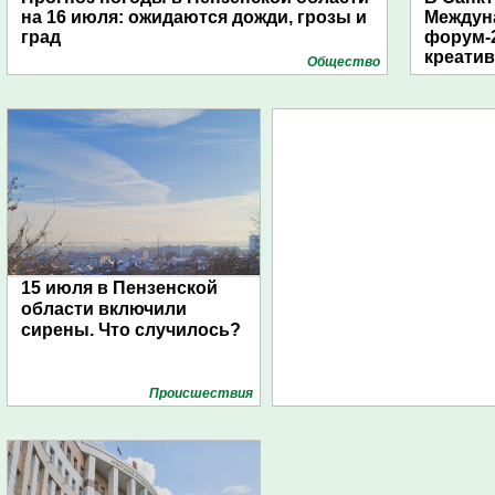
на 16 июля: ожидаются дожди, грозы и
Междун
град
форум-2
креати
Общество
15 июля в Пензенской
области включили
сирены. Что случилось?
Проиcшествия