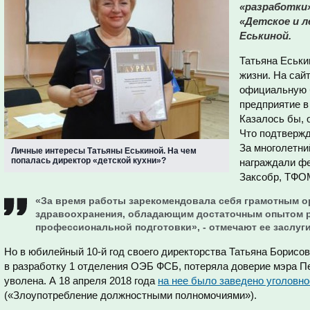
«разработки
«Детское и 
Еськиной.
Татьяна Еськи
жизни. На сай
официальную 
предприятие в 
Казалось бы, 
Что подтвержд
За многолетни
Личные интересы Татьяны Еськиной. На чем
попалась директор «детской кухни»?
награждали ф
Заксобр, ТФО
«За время работы зарекомендовала себя грамотным о
здравоохранения, обладающим достаточным опытом 
профессиональной подготовки», - отмечают ее заслуг
Но в юбилейный 10-й год своего директорства Татьяна Борисов
в разработку 1 отделения ОЭБ ФСБ, потеряла доверие мэра П
уволена. А 18 апреля 2018 года
на нее было заведено уголовно
(«Злоупотребление должностными полномочиями»).