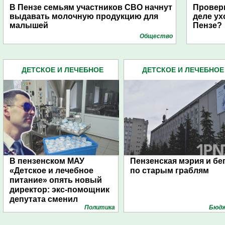
В Пензе семьям участников СВО начнут
Проверк
выдавать молочную продукцию для
деле ух
малышей
Пензе?
Общество
ДЕТСКОЕ И ЛЕЧЕБНОЕ
ДЕТСКОЕ И ЛЕЧЕБНОЕ
ПИТАНИЕ МАУ (14)
ПИТАНИЕ МАУ (14)
В пензенском МАУ
Пензенская мэрия и бе
«Детское и лечебное
по старым граблям
питание» опять новый
директор: экс-помощник
депутата сменил
Политика
Бюд
ставленника Басенко