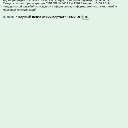
Адрес редакции:
198332
г. Санкт-Петербург,
Брестский бульвар, 8А, офис 305
Свидетельство о регистрации СМИ ЭЛ № ФС 77 – 75998 выдано 13.06.2019г.
Федеральной службой по надзору в сфере связи, информационных технологий и
массовых коммуникаций
© 2026.
"Первый пензенский портал" 1PNZ.RU
18+