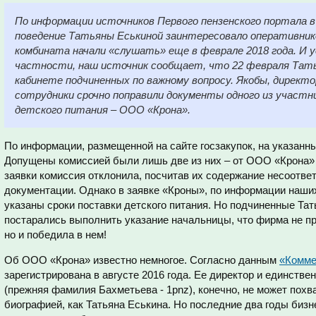
По информации источников Первого пензенского портала 
поведение Татьяны Еськиной заинтересовало оперативник
комбината начали «слушать» еще в феврале 2018 года. И 
частности, наш источник сообщает, что 22 февраля Тать
кабинете подчиненных по важному вопросу. Якобы, директ
сотрудники срочно поправили документы одного из участни
детского питания – ООО «Крона».
По информации, размещенной на сайте госзакупок, на указанны
Допущены комиссией были лишь две из них – от ООО «Крона»
заявки комиссия отклонила, посчитав их содержание несоотв
документации. Однако в заявке «Кроны», по информации наших
указаны сроки поставки детского питания. Но подчиненные Та
постарались выполнить указание начальницы, что фирма не пр
но и победила в нем!
Об ООО «Крона» известно немногое. Согласно данным
«Комме
зарегистрирована в августе 2016 года. Ее директор и единств
(прежняя фамилия Бахметьева - 1pnz), конечно, не может пох
биографией, как Татьяна Еськина. Но последние два годы би