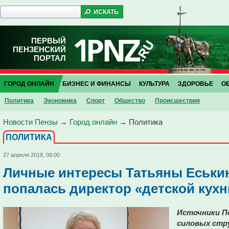
ПЕРВЫЙ
ПЕНЗЕНСКИЙ
ПОРТАЛ
ГОРОД ОНЛАЙН
БИЗНЕС И ФИНАНСЫ
КУЛЬТУРА
ЗДОРОВЬЕ
О
Политика
Экономика
Спорт
Общество
Проиcшествия
Новости Пензы
→
Город онлайн
→
Политика
ПОЛИТИКА
27 апреля 2018, 06:00
Личные интересы Татьяны Еськин
попалась директор «детской кух
Источники Пе
силовых стр