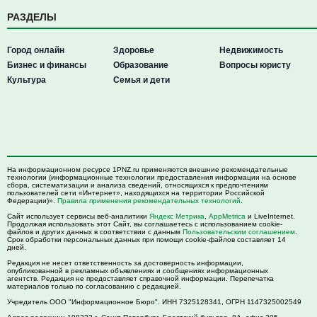
РАЗДЕЛЫ
Город онлайн
Здоровье
Недвижимость
Бизнес и финансы
Образование
Вопросы юристу
Культура
Семья и дети
На информационном ресурсе 1PNZ.ru применяются внешние рекомендательные
технологии (информационные технологии предоставления информации на основе
сбора, систематизации и анализа сведений, относящихся к предпочтениям
пользователей сети «Интернет», находящихся на территории Российской
Федерации)».
Правила применения рекомендательных технологий
.
Сайт использует сервисы веб-аналитики
Яндекс Метрика
,
AppMetrica
и LiveInternet.
Продолжая использовать этот Сайт, вы соглашаетесь с использованием cookie-
файлов и других данных в соответствии с данным
Пользовательским соглашением
.
Срок обработки персональных данных при помощи cookie-файлов составляет 14
дней.
Редакция не несет ответственность за достоверность информации,
опубликованной в рекламных объявлениях и сообщениях информационных
агентств. Редакция не предоставляет справочной информации. Перепечатка
материалов только по согласованию с редакцией.
Учредитель ООО "Информационное Бюро". ИНН 7325128341, ОГРН 1147325002549