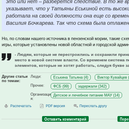
это или нет – разберется следствие. В то же 
указывает, что у Татьяны Еськиной есть высоки
работала на своей должности она еще со време
Василия Бочкарева. Так что схема была отлажен
Но, по словам нашего источника в пензенской мэрии, такие с
игры, которые установлены новой областной и городской адми
- Людям, которые не перестроились и сохранили прин
место в новой системе власти. Со временем система п
элементов, которые не хотят работать, следуя букве за
Другие статьи
Люди:
Еськина Татьяна (4)
Виктор Кувайцев (
по темам:
Прочее:
ФСБ (99)
задержали (342)
Организаци
Детское и лечебное питание МАУ (14)
я:
Распечатать
PDF версия
Переслать другу
Оставить комментарий
Пере