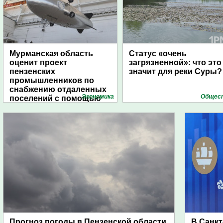
Мурманская область
Статус «очень
оценит проект
загрязненной»: что это
пензенских
значит для реки Суры?
промышленников по
снабжению отдаленных
Экономика
Общес
поселений с помощью
дирижаблей
Прогноз погоды в Пензенской области
В Санкт