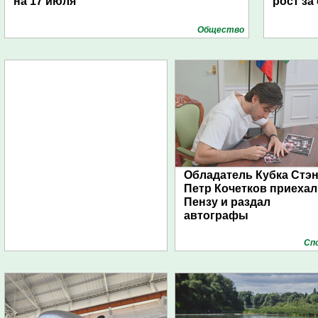
на 17 июля
рост за
Общество
Обладатель Кубка Стэ
Петр Кочетков приехал
Пензу и раздал
автографы
Сп