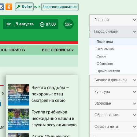
или
Войти
Зарегистрироваться
Главная
вс
, 9 августа
18+
07
:
00
Город онлайн
Политика
Экономика
ОСЫ ЮРИСТУ
ВСЕ СЕРВИСЫ
Спорт
Общество
Проиcшествия
Бизнес и финансы
Вместо свадьбы –
Культура
похороны: отец
0
смотрел на свою
й
Здоровье
мертвую 16-летнюю
Группа грибников
дочь и не мог
Образование
неожиданно нашли в
сдержать слезы
глухом лесу одинокую
ем
Семья и дети
испуганную
Итоги 40-дневного