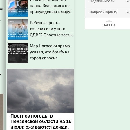
маленькую девочку с
Недвижимость
плана Зеленского по
игрушкой
ие
принуждению к миру:
Вопросы юристу
как ответила Россия,
х
Ребенок просто
полный разбор
НАВЕРХ
холерик или у него
провала операции
СДВГ? Простые тесты,
Украины от военкора
которые помогут
Коца
Мэр Нагасаки прямо
разобраться
указал, что бомбу на
город сбросил
американский
самолет
и
Прогноз погоды в
Пензенской области на 16
июля: ожидаются дожди,