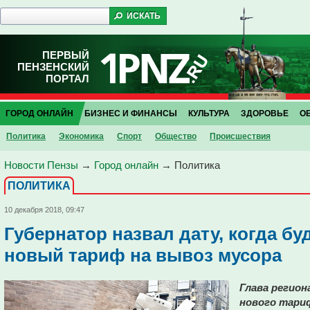
ПЕРВЫЙ
ПЕНЗЕНСКИЙ
ПОРТАЛ
ГОРОД ОНЛАЙН
БИЗНЕС И ФИНАНСЫ
КУЛЬТУРА
ЗДОРОВЬЕ
О
Политика
Экономика
Спорт
Общество
Проиcшествия
Новости Пензы
→
Город онлайн
→
Политика
ПОЛИТИКА
10 декабря 2018, 09:47
Губернатор назвал дату, когда бу
новый тариф на вывоз мусора
Глава регион
нового тари