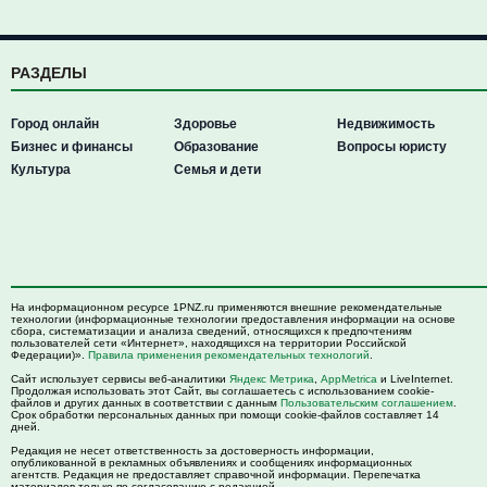
РАЗДЕЛЫ
Город онлайн
Здоровье
Недвижимость
Бизнес и финансы
Образование
Вопросы юристу
Культура
Семья и дети
На информационном ресурсе 1PNZ.ru применяются внешние рекомендательные
технологии (информационные технологии предоставления информации на основе
сбора, систематизации и анализа сведений, относящихся к предпочтениям
пользователей сети «Интернет», находящихся на территории Российской
Федерации)».
Правила применения рекомендательных технологий
.
Сайт использует сервисы веб-аналитики
Яндекс Метрика
,
AppMetrica
и LiveInternet.
Продолжая использовать этот Сайт, вы соглашаетесь с использованием cookie-
файлов и других данных в соответствии с данным
Пользовательским соглашением
.
Срок обработки персональных данных при помощи cookie-файлов составляет 14
дней.
Редакция не несет ответственность за достоверность информации,
опубликованной в рекламных объявлениях и сообщениях информационных
агентств. Редакция не предоставляет справочной информации. Перепечатка
материалов только по согласованию с редакцией.