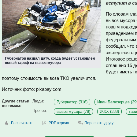
вступит в си
По словам глав
вывоз мусора 
новым подходо
приведением п
федеральным 
сообщил, что 
экспертная оц
Губернатор назвал дату, когда будет установлен
Итоговое реше
новый тариф на вывоз мусора
оглашено 15 д
будет иметь н
поэтому стоимость вывоза ТКО увеличится.
Источник фото: pixabay.com
Другие статьи
Люди:
Губернатор (316)
Иван Белозерцев (29
по темам:
Прочее:
вывоз мусора (78)
ЖКХ (338)
тари
Распечатать
PDF версия
Переслать другу