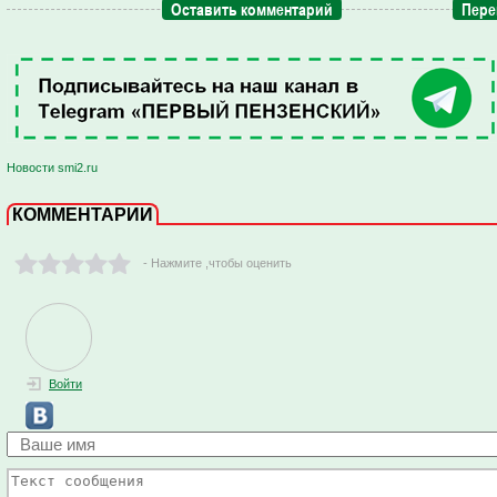
Оставить комментарий
Пере
Новости smi2.ru
КОММЕНТАРИИ
- Нажмите ,чтобы оценить
Войти