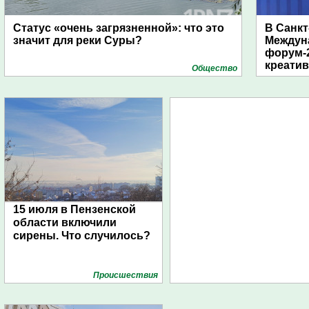
Статус «очень загрязненной»: что это
В Санкт
значит для реки Суры?
Междун
форум-2
креати
Общество
15 июля в Пензенской
области включили
сирены. Что случилось?
Проиcшествия