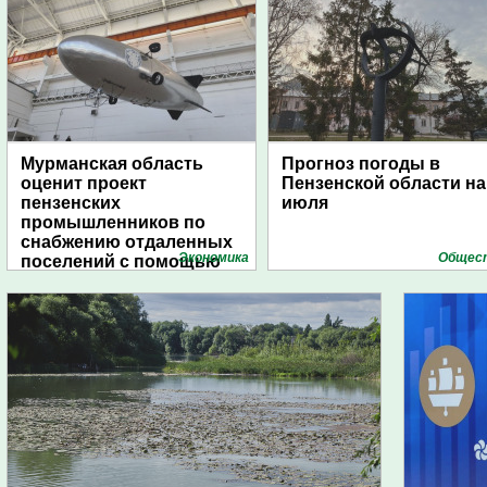
Мурманская область
Прогноз погоды в
оценит проект
Пензенской области на
пензенских
июля
промышленников по
снабжению отдаленных
Экономика
Общес
поселений с помощью
дирижаблей