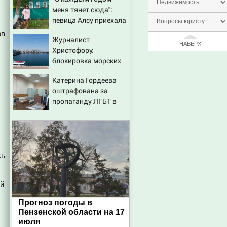
Недвижимость
меня тянет сюда":
певица Алсу приехала
Вопросы юристу
в татарскую деревню,
ов
Журналист
где прошло ее детство
НАВЕРХ
Христофору:
07/08/2026 – Новости
блокировка морских
портов — катастрофа
Катерина Гордеева
для Украины
оштрафована за
пропаганду ЛГБТ в
интернете - Новости
на Вести.ru
сь
ой
Прогноз погоды в
Пензенской области на 17
июля