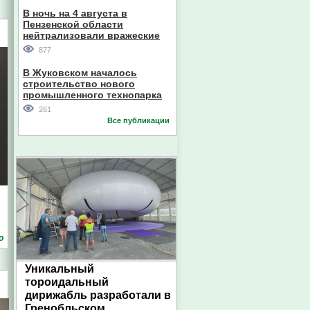
В ночь на 4 августа в
Пензенской области
нейтрализовали вражеские
дроны
877
В Жуковском началось
строительство нового
промышленного технопарка
261
Все публикации
о
Уникальный
тороидальный
дирижабль разработали в
Гренобльском