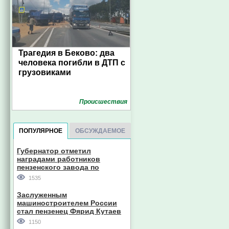
Трагедия в Беково: два
человека погибли в ДТП с
грузовиками
Проиcшествия
ПОПУЛЯРНОЕ
ОБСУЖДАЕМОЕ
Губернатор отметил
наградами работников
пензенского завода по
производству станков
1535
Заслуженным
машиностроителем России
стал пензенец Фярид Кутаев
1150