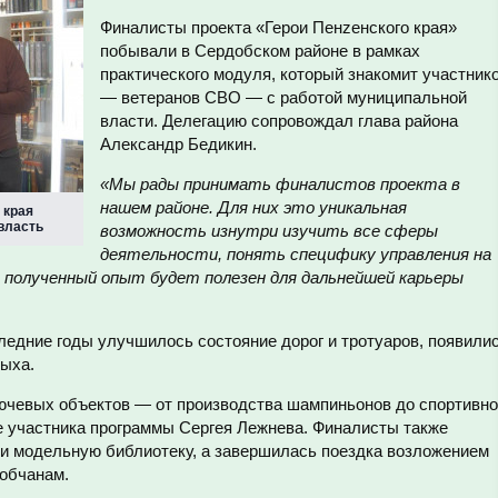
Финалисты проекта «Герои Пенzенского края»
побывали в Сердобском районе в рамках
практического модуля, который знакомит участник
— ветеранов СВО — с работой муниципальной
власти. Делегацию сопровождал глава района
Александр Бедикин.
«Мы рады принимать финалистов проекта в
нашем районе. Для них это уникальная
 края
 власть
возможность изнутри изучить все сферы
деятельности, понять специфику управления на
о полученный опыт будет полезен для дальнейшей карьеры
следние годы улучшилось состояние дорог и тротуаров, появили
дыха.
ючевых объектов — от производства шампиньонов до спортивн
е участника программы Сергея Лежнева. Финалисты также
 и модельную библиотеку, а завершилась поездка возложением
обчанам.