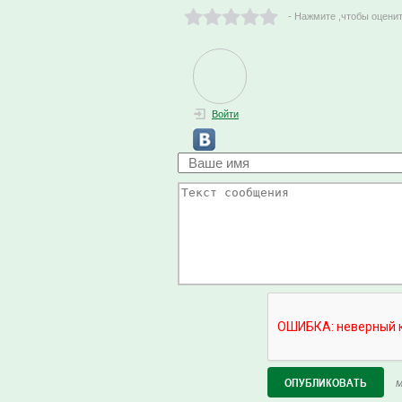
- Нажмите ,чтобы оцени
Войти
М