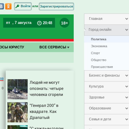
или
Войти
Зарегистрироваться
Главная
пт
, 7 августа
18+
20
:
48
Город онлайн
Политика
Экономика
ОСЫ ЮРИСТУ
ВСЕ СЕРВИСЫ
Спорт
Общество
Проиcшествия
Бизнес и финансы
на
Людей не могут
Культура
опознать: четыре
0
человека сгорели
Здоровье
заживо в страшном
“Генерал 200” в
ДТП на трассе
Образование
квадрате. Как
07/08/2026 – Новости
Драпатый
Семья и дети
переплюнул Сырского
"С каждым годом