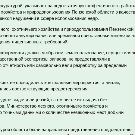
окуратурой, указывает на недостаточную эффективность работ
 хозяйства и природопользования Пензенской области в качест
шихся нарушений в сфере использования недр.
ного, охотничьего хозяйства и природопользования Пензенской
рочного аннулирования или временной приостановки лицензий н
дения лицензионных требований.
е оформляли должным образом землепользование, осуществлял
арственной экспертизы запасов, не предоставляли в
ю отчетность или самовольно вели разработку за пределами
иях не проводились контрольные мероприятия, а лицам,
ились соответствующие предостережения.
дуре выдачи лицензий, в том числе их выдача без
в. Министерство лесного, охотничьего хозяйства и
о точными данными о количестве незаконных мест добычи
атурой области были направлены представления председателю