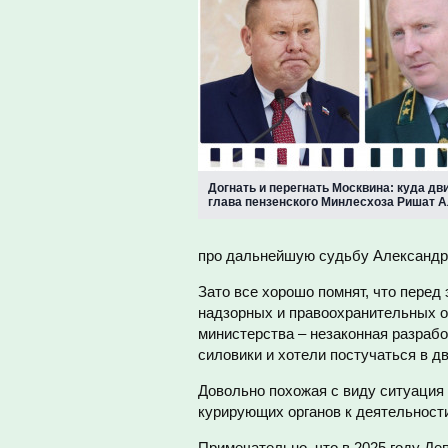
Догнать и перегнать Москвина: куда дв
глава пензенского Минлесхоза Ришат 
про дальнейшую судьбу Александра
Зато все хорошо помнят, что перед
надзорных и правоохранительных ор
министерства – незаконная разрабо
силовики и хотели постучаться в д
Довольно похожая с виду ситуация
курирующих органов к деятельност
Примечательно, что в 2025 году Д