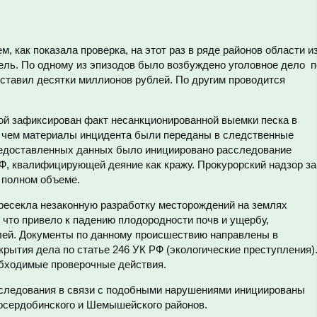
, как показала проверка, на этот раз в ряде районов области из
мель. По одному из эпизодов было возбуждено уголовное дело п
оставил десятки миллионов рублей. По другим проводится
ой зафиксирован факт несанкционированной выемки песка в
 с чем материалы инцидента были переданы в следственные
редоставленных данных было инициировано расследование
РФ, квалифицирующей деяние как кражу. Прокурорский надзор за
 полном объеме.
ресекла незаконную разработку месторождений на землях
 что привело к падению плодородности почв и ущербу,
ей. Документы по данному происшествию направлены в
рытия дела по статье 246 УК РФ (экологические преступления)
обходимые проверочные действия.
следования в связи с подобными нарушениями инициированы
осердобинского и Шемышейского районов.