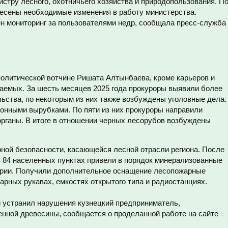
истру лесного, охотничьего хозяйства и природопользования. П
есены необходимые изменения в работу министерства.
н мониторинг за пользователями недр, сообщала пресс-служба
политической вотчине Ришата Алтынбаева, кроме карьеров и
аемых. За шесть месяцев 2025 года прокуроры выявили более
ьства, по некоторым из них также возбуждены уголовные дела.
конными вырубками. По пяти из них прокуроры направили
рганы. В итоге в отношении черных лесорубов возбуждены
рной безопасности, касающейся лесной отрасли региона. После
в 84 населенных пунктах привели в порядок минерализованные
ории. Получили дополнительное оснащение лесопожарные
арных рукавах, емкостях открытого типа и радиостанциях.
и устранил нарушения кузнецкий предприниматель,
нной древесины, сообщается о проделанной работе на сайте