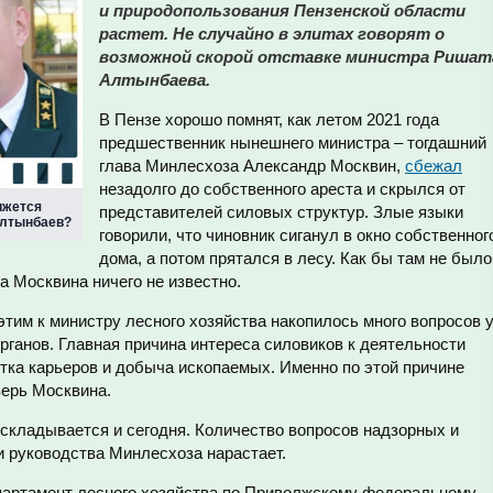
и природопользования Пензенской области
растет. Не случайно в элитах говорят о
возможной скорой отставке министра Ришат
Алтынбаева.
В Пензе хорошо помнят, как летом 2021 года
предшественник нынешнего министра – тогдашний
глава Минлесхоза Александр Москвин,
сбежал
незадолго до собственного ареста и скрылся от
ижется
представителей силовых структур. Злые языки
Алтынбаев?
говорили, что чиновник сиганул в окно собственног
дома, а потом прятался в лесу. Как бы там не было
 Москвина ничего не известно.
 этим к министру лесного хозяйства накопилось много вопросов 
ганов. Главная причина интереса силовиков к деятельности
тка карьеров и добыча ископаемых. Именно по этой причине
верь Москвина.
 складывается и сегодня. Количество вопросов надзорных и
и руководства Минлесхоза нарастает.
епартамент лесного хозяйства по Приволжскому федеральному