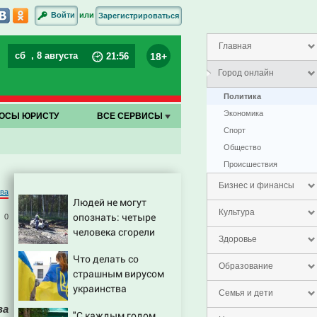
или
Войти
Зарегистрироваться
Главная
сб
, 8 августа
18+
21
:
56
Город онлайн
Политика
Экономика
ОСЫ ЮРИСТУ
ВСЕ СЕРВИСЫ
Спорт
Общество
Проиcшествия
Бизнес и финансы
ва
Людей не могут
Культура
опознать: четыре
0
человека сгорели
Здоровье
заживо в страшном
Что делать со
ДТП на трассе
Образование
страшным вирусом
07/08/2026 – Новости
украинства
Семья и дети
ва
"С каждым годом