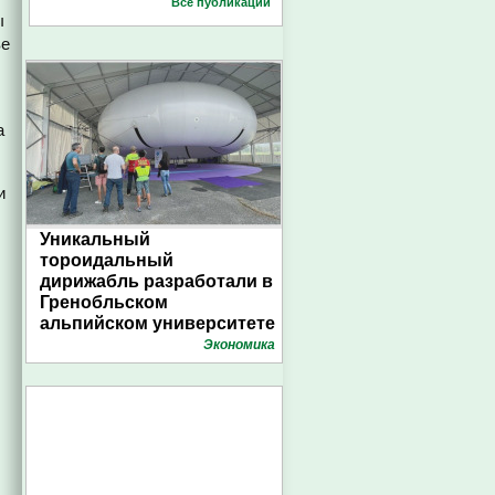
Все публикации
ы
ве
а
и
Уникальный
тороидальный
дирижабль разработали в
Гренобльском
альпийском университете
Экономика