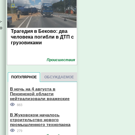
-
о
Трагедия в Беково: два
человека погибли в ДТП с
грузовиками
Проиcшествия
ПОПУЛЯРНОЕ
ОБСУЖДАЕМОЕ
В ночь на 4 августа в
Пензенской области
нейтрализовали вражеские
дроны
883
.
В Жуковском началось
строительство нового
промышленного технопарка
279