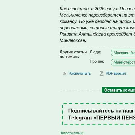
Как известно, в 2026 году в Пенз
Мельниченко переизберется на вто
команду. Но уже сегодня началось
персонажами, которые тянут кома
Ришата Алтынбаева произойдет до
Минлесхозе.
Другие статьи
Люди:
Москвин Ал
по темам:
Прочее:
Министерст
Распечатать
PDF версия
Оставить комм
Новости smi2.ru