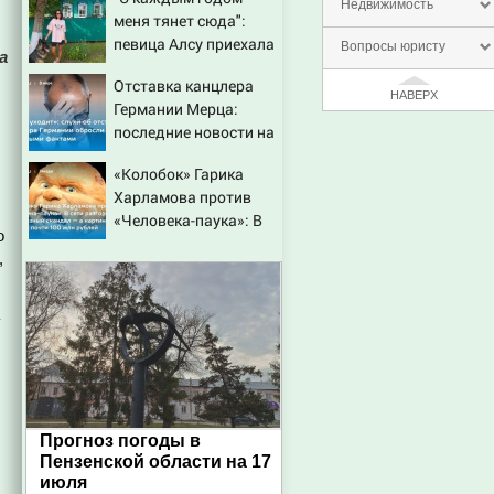
Недвижимость
меня тянет сюда":
певица Алсу приехала
Вопросы юристу
а
в татарскую деревню,
Отставка канцлера
где прошло ее детство
НАВЕРХ
Германии Мерца:
07/08/2026 – Новости
последние новости на
7 августа 2026 и
«Колобок» Гарика
прогнозы
Харламова против
«Человека-паука»: В
о
сети разгорелся
,
грандиозный скандал
— а картина уже
собрала почти 100
у
млн рублей
Прогноз погоды в
Пензенской области на 17
июля