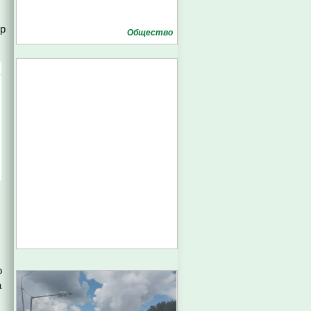
ор
Общество
о
а