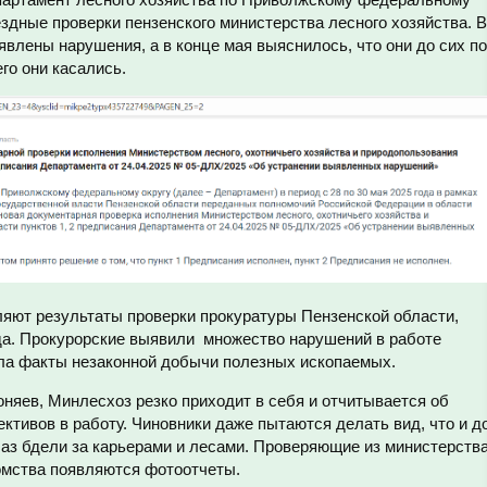
здные проверки пензенского министерства лесного хозяйства. В
влены нарушения, а в конце мая выяснилось, что они до сих п
го они касались.
яют результаты проверки прокуратуры Пензенской области,
ода. Прокурорские выявили множество нарушений в работе
ла факты незаконной добычи полезных ископаемых.
оняев, Минлесхоз резко приходит в себя и отчитывается об
ективов в работу. Чиновники даже пытаются делать вид, что и д
лаз бдели за карьерами и лесами. Проверяющие из министерств
домства появляются фотоотчеты.