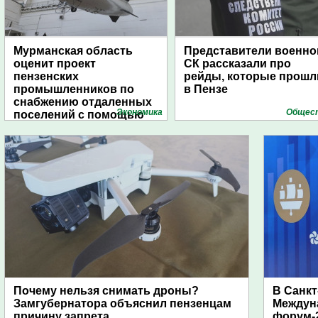
Мурманская область
Представители военно
оценит проект
СК рассказали про
пензенских
рейды, которые прошл
промышленников по
в Пензе
снабжению отдаленных
Экономика
Общес
поселений с помощью
дирижаблей
Почему нельзя снимать дроны?
В Санкт
Замгубернатора объяснил пензенцам
Междун
причину запрета
форум-2