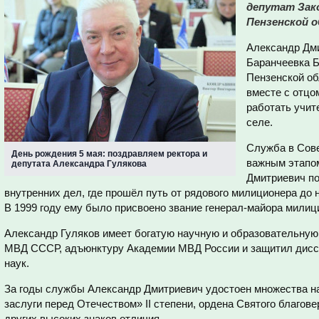
депутат Зак
Пензенской о
Александр Дми
Баранчеевка 
Пензенской об
вместе с отцо
работать учит
селе.
Служба в Сове
День рождения 5 мая: поздравляем ректора и
важным этапом
депутата Александра Гулякова
Дмитриевич по
внутренних дел, где прошёл путь от рядового милиционера до
В 1999 году ему было присвоено звание генерал-майора милиц
Александр Гуляков имеет богатую научную и образовательную
МВД СССР, адъюнктуру Академии МВД России и защитил дисс
наук.
За годы службы Александр Дмитриевич удостоен множества на
заслуги перед Отечеством» II степени, ордена Святого благове
других высоких знаков отличия.