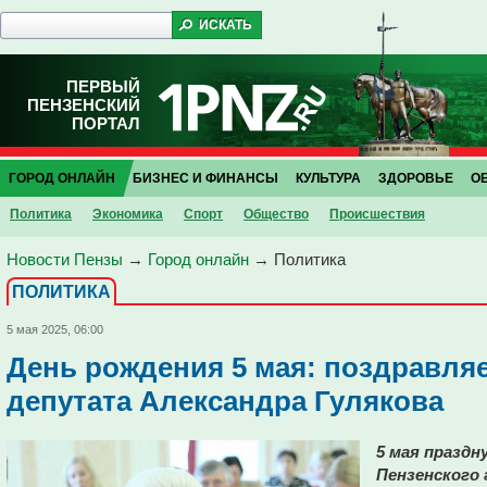
ПЕРВЫЙ
ПЕНЗЕНСКИЙ
ПОРТАЛ
ГОРОД ОНЛАЙН
БИЗНЕС И ФИНАНСЫ
КУЛЬТУРА
ЗДОРОВЬЕ
О
Политика
Экономика
Спорт
Общество
Проиcшествия
Новости Пензы
→
Город онлайн
→
Политика
ПОЛИТИКА
5 мая 2025, 06:00
День рождения 5 мая: поздравляе
депутата Александра Гулякова
5 мая праздн
Пензенского