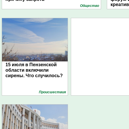
креати
Общество
15 июля в Пензенской
области включили
сирены. Что случилось?
Проиcшествия