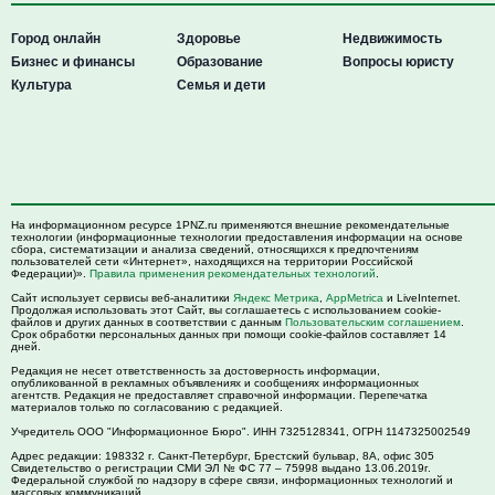
Город онлайн
Здоровье
Недвижимость
Бизнес и финансы
Образование
Вопросы юристу
Культура
Семья и дети
На информационном ресурсе 1PNZ.ru применяются внешние рекомендательные
технологии (информационные технологии предоставления информации на основе
сбора, систематизации и анализа сведений, относящихся к предпочтениям
пользователей сети «Интернет», находящихся на территории Российской
Федерации)».
Правила применения рекомендательных технологий
.
Сайт использует сервисы веб-аналитики
Яндекс Метрика
,
AppMetrica
и LiveInternet.
Продолжая использовать этот Сайт, вы соглашаетесь с использованием cookie-
файлов и других данных в соответствии с данным
Пользовательским соглашением
.
Срок обработки персональных данных при помощи cookie-файлов составляет 14
дней.
Редакция не несет ответственность за достоверность информации,
опубликованной в рекламных объявлениях и сообщениях информационных
агентств. Редакция не предоставляет справочной информации. Перепечатка
материалов только по согласованию с редакцией.
Учредитель ООО "Информационное Бюро". ИНН 7325128341, ОГРН 1147325002549
Адрес редакции:
198332
г. Санкт-Петербург,
Брестский бульвар, 8А, офис 305
Свидетельство о регистрации СМИ ЭЛ № ФС 77 – 75998 выдано 13.06.2019г.
Федеральной службой по надзору в сфере связи, информационных технологий и
массовых коммуникаций