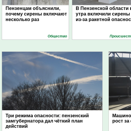
Пензенцам объяснили,
В Пензенской области 
почему сирены включают
утра включили сирены
несколько раз
из-за ракетной опасно
Общество
Проиcшест
Три режима опасности: пензенский
Машино
замгубернатора дал чёткий план
рост за
действий