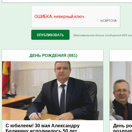
Максимальная длина сообщения 600 си
ДЕНЬ РОЖДЕНИЯ (881)
С юбилеем! 30 мая Александру
День ро
Бедикину исполнилось 50 лет
поздра