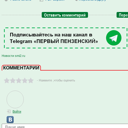
Оставить комментарий
Пере
Новости smi2.ru
КОММЕНТАРИИ
- Нажмите ,чтобы оценить
Войти