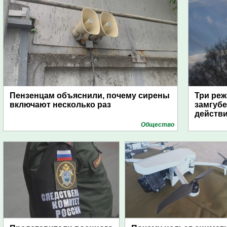
Пензенцам объяснили, почему сирены
Три реж
включают несколько раз
замгубе
действ
Общество