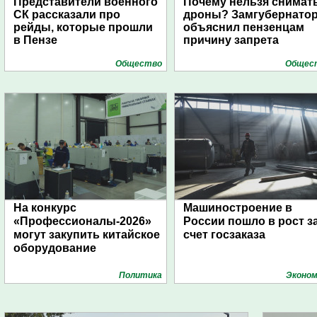
Представители военного
Почему нельзя снимат
СК рассказали про
дроны? Замгубернато
рейды, которые прошли
объяснил пензенцам
в Пензе
причину запрета
Общество
Общес
На конкурс
Машиностроение в
«Профессионалы-2026»
России пошло в рост з
могут закупить китайское
счет госзаказа
оборудование
Политика
Эконом