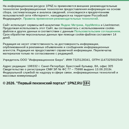
На информационном ресурсе 1PNZ.ru применяются внешние рекомендательные
технологии (информационные технологии предоставления информации на основе
сбора, систематизации и анализа сведений, относящихся к предпочтениям
пользователей сети «Интернет», находящихся на территории Российской
Федерации)».
Правила применения рекомендательных технологий
.
Сайт использует сервисы веб-аналитики
Яндекс Метрика
,
AppMetrica
и LiveInternet.
Продолжая использовать этот Сайт, вы соглашаетесь с использованием cookie-
файлов и других данных в соответствии с данным
Пользовательским соглашением
.
Срок обработки персональных данных при помощи cookie-файлов составляет 14
дней.
Редакция не несет ответственность за достоверность информации,
опубликованной в рекламных объявлениях и сообщениях информационных
агентств. Редакция не предоставляет справочной информации. Перепечатка
материалов только по согласованию с редакцией.
Учредитель ООО "Информационное Бюро". ИНН 7325128341, ОГРН 1147325002549
Адрес редакции:
198332
г. Санкт-Петербург,
Брестский бульвар, 8А, офис 305
Свидетельство о регистрации СМИ ЭЛ № ФС 77 – 75998 выдано 13.06.2019г.
Федеральной службой по надзору в сфере связи, информационных технологий и
массовых коммуникаций
© 2026.
"Первый пензенский портал" 1PNZ.RU
18+