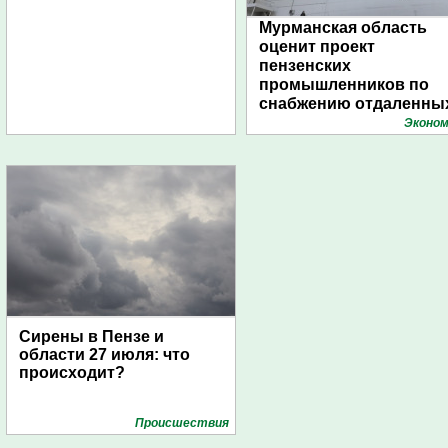
Мурманская область
оценит проект
пензенских
промышленников по
снабжению отдаленны
поселений с помощью
Эконом
дирижаблей
Сирены в Пензе и
области 27 июля: что
происходит?
Проиcшествия