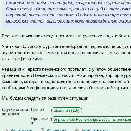
тяжелые металлы, пестициды, лекарственные препараты 
Опыт показывает, что помет, поступающий из птичников
инфекций, опасных для человека. В одном миллилитре по
микробных клеток, вызывающих коли-паратифозные инфекц
Все эти загрязнения могут проникать в грунтовые воды и бли
Учитывая близость Сурского водохранилища, являющегося ис
значительной части Пензенской области, включая Пензу, посл
катастрофическими.
Редакция «Первого пензенского портала», с учетом обществен
правительство Пензенской области, Росприроднадзор, прокура
компанию, которая предположительно планирует строительств
необходимой информации и составления объективной картины 
Мы будем следить за развитием ситуации.
Другие статьи
Прочее:
экология (115)
по темам:
Организаци
Управление Росприроднадзора Пензенской 
я:
Распечатать
PDF версия
Переслать другу