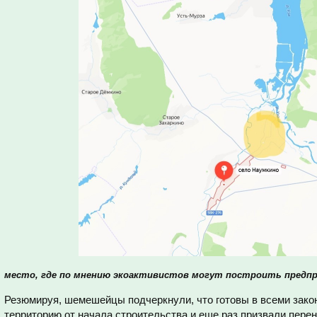
место, где по мнению экоактивистов могут построить предп
Резюмируя, шемешейцы подчеркнули, что готовы в всеми зако
территорию от начала строительства и еще раз призвали пере