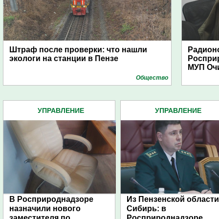
Штраф после проверки: что нашли
Радион
экологи на станции в Пензе
Роспри
МУП Очи
Общество
УПРАВЛЕНИЕ
УПРАВЛЕНИЕ
РОСПРИРОДНАДЗОРА
РОСПРИРОДНАДЗОРА
ПЕНЗЕНСКОЙ ОБЛАСТИ (28)
ПЕНЗЕНСКОЙ ОБЛАСТИ (2
В Росприроднадзоре
Из Пензенской области
назначили нового
Сибирь: в
заместителя по
Росприроднадзоре