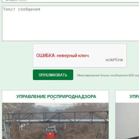
Максимальная длина сообщения 600 си
УПРАВЛЕНИЕ РОСПРИРОДНАДЗОРА
УПР
ПЕНЗЕНСКОЙ ОБЛАСТИ (28)