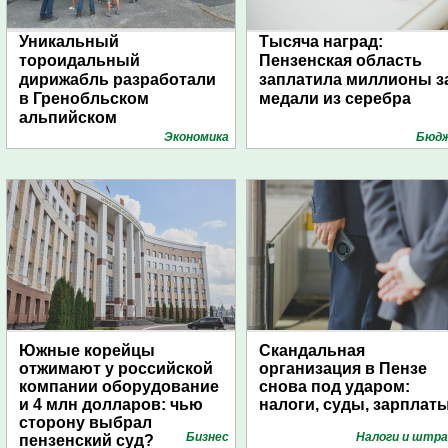
Уникальный
Тысяча наград:
тороидальный
Пензенская область
дирижабль разработали
заплатила миллионы з
в Гренобльском
медали из серебра
альпийском
университете
Экономика
Бюд
Южные корейцы
Скандальная
отжимают у российской
организация в Пензе
компании оборудование
снова под ударом:
и 4 млн долларов: чью
налоги, суды, зарплат
сторону выбрал
Бизнес
Налоги и штр
пензенский суд?