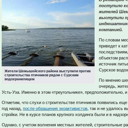
поступило к
жителей Шем
выступили п
индюшатнико
компанией.
По словам мес
приведет к ка
последствиям,
объектом расп
источник пить
Сурское водо
Жители Шемышейского района выступили против
строительства птичников рядом с Сурским
водохранилищем
По мнению ше
очередь, жите
Усть-Уза. Именно в этом «треугольнике», предположительно, и
Отметим, что слухи о строительстве птичников появились еще
год назад,
после обращения экоактивистов
, так и не удалось 
стройки. Не в курсе планов крупного холдинга были и в надзор
Однако, с учетом волнения местных жителей, строительные раб