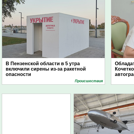
В Пензенской области в 5 утра
Обладат
включили сирены из-за ракетной
Кочетко
опасности
автогр
Проиcшествия