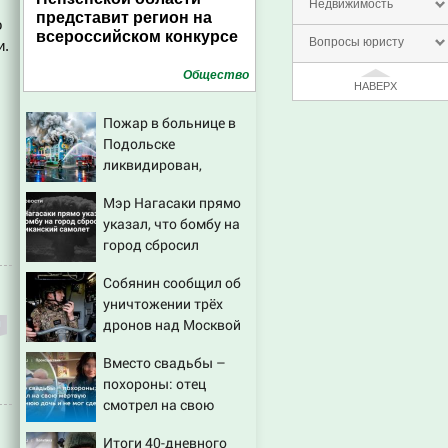
Недвижимость
представит регион на
о
всероссийском конкурсе
Вопросы юристу
и.
Общество
НАВЕРХ
Пожар в больнице в
Подольске
ликвидирован,
проведена эвакуация
Мэр Нагасаки прямо
указал, что бомбу на
город сбросил
американский
Собянин сообщил об
самолет
уничтожении трёх
дронов над Москвой
Вместо свадьбы –
похороны: отец
смотрел на свою
мертвую 16-летнюю
Итоги 40-дневного
дочь и не мог