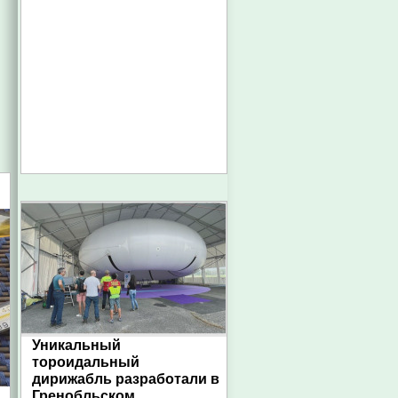
Уникальный
тороидальный
дирижабль разработали в
Гренобльском