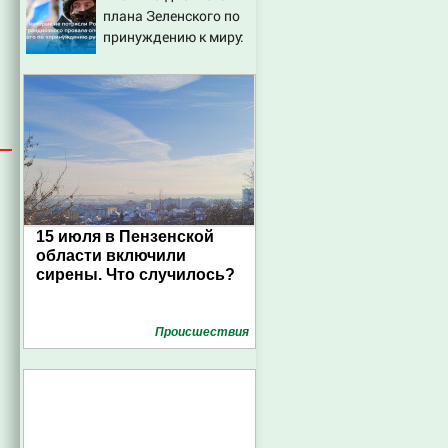
плана Зеленского по
сдержать слезы
принуждению к миру:
как ответила Россия,
полный разбор
провала операции
Украины от военкора
Коца
15 июля в Пензенской
области включили
сирены. Что случилось?
Проиcшествия