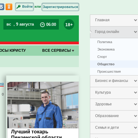
или
Войти
Зарегистрироваться
Главная
вс
, 9 августа
18+
06
:
00
Город онлайн
Политика
Экономика
ОСЫ ЮРИСТУ
ВСЕ СЕРВИСЫ
Спорт
Общество
Проиcшествия
Бизнес и финансы
на
Культура
0
Здоровье
Образование
Семья и дети
Лучший токарь
Пензенской области