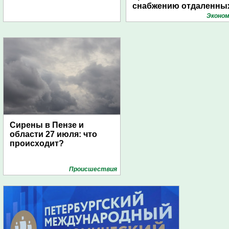
снабжению отдаленны
поселений с помощью
Эконом
дирижаблей
Сирены в Пензе и
области 27 июля: что
происходит?
Проиcшествия