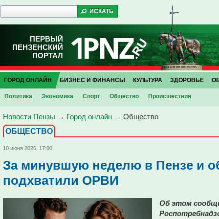
ПЕРВЫЙ
ПЕНЗЕНСКИЙ
ПОРТАЛ
ГОРОД ОНЛАЙН
БИЗНЕС И ФИНАНСЫ
КУЛЬТУРА
ЗДОРОВЬЕ
О
Политика
Экономика
Спорт
Общество
Проиcшествия
Новости Пензы
→
Город онлайн
→
Общество
ОБЩЕСТВО
10 июня 2025, 17:00
За минувшую неделю в Пензе и о
подхватили ОРВИ
Об этом сообщи
Роспотребнадзо