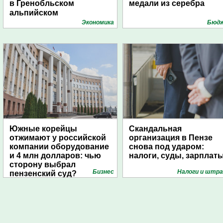
в Гренобльском
медали из серебра
альпийском
университете
Экономика
Бюд
Южные корейцы
Скандальная
отжимают у российской
организация в Пензе
компании оборудование
снова под ударом:
и 4 млн долларов: чью
налоги, суды, зарплат
сторону выбрал
Бизнес
Налоги и штр
пензенский суд?