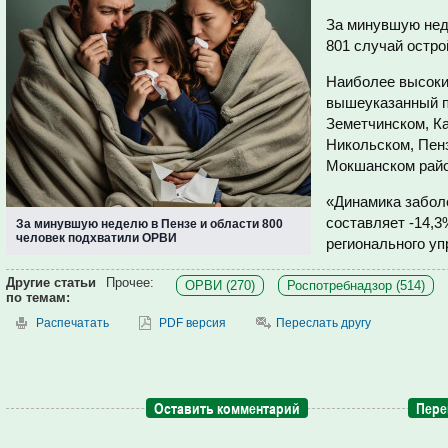
За минувшую нед
801 случай остро
Наиболее высоки
вышеуказанный п
Земетчинском, К
Никольском, Пен
Мокшанском райо
«Динамика забол
составляет -14,3
За минувшую неделю в Пензе и области 800
человек подхватили ОРВИ
регионального у
Другие статьи
Прочее:
ОРВИ (270)
Роспотребнадзор (514)
по темам:
Распечатать
PDF версия
Переслать другу
Оставить комментарий
Пере