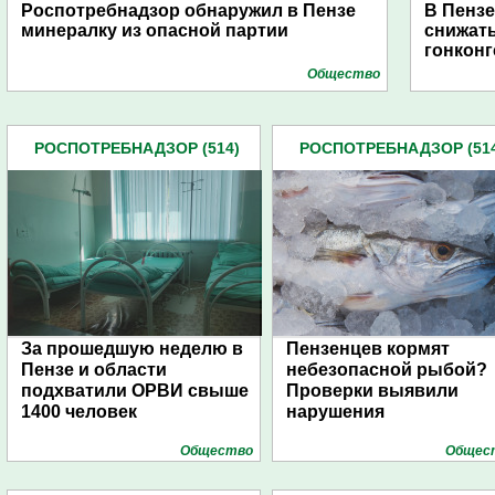
Роспотребнадзор обнаружил в Пензе
В Пензе
минералку из опасной партии
снижат
гонкон
Общество
РОСПОТРЕБНАДЗОР (514)
РОСПОТРЕБНАДЗОР (51
За прошедшую неделю в
Пензенцев кормят
Пензе и области
небезопасной рыбой?
подхватили ОРВИ свыше
Проверки выявили
1400 человек
нарушения
Общество
Общес