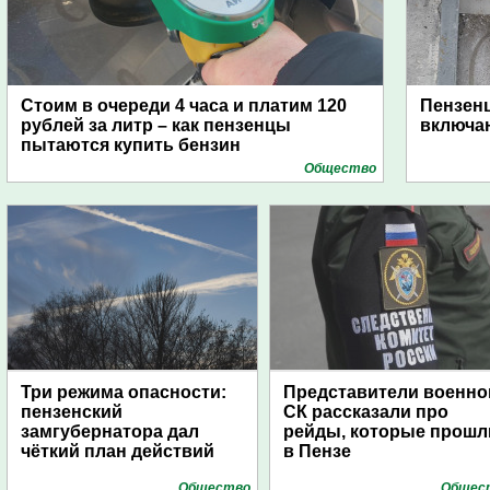
Стоим в очереди 4 часа и платим 120
Пензен
рублей за литр – как пензенцы
включаю
пытаются купить бензин
Общество
Три режима опасности:
Представители военно
пензенский
СК рассказали про
замгубернатора дал
рейды, которые прошл
чёткий план действий
в Пензе
Общество
Общес