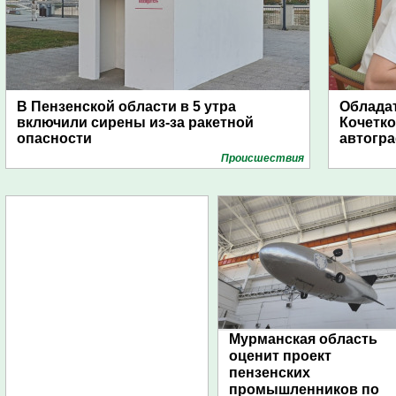
В Пензенской области в 5 утра
Обладат
включили сирены из-за ракетной
Кочетко
опасности
автогр
Проиcшествия
Мурманская область
оценит проект
пензенских
промышленников по