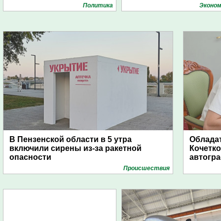
Политика
Эконом
В Пензенской области в 5 утра
Обладат
включили сирены из-за ракетной
Кочетко
опасности
автогр
Проиcшествия