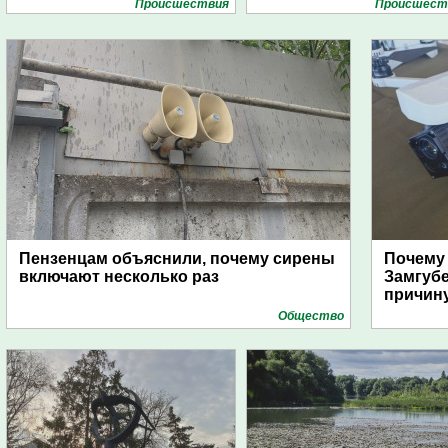
Проиcшествия
Проиcшест
Пензенцам объяснили, почему сирены
Почему
включают несколько раз
Замгуб
причину
Общество