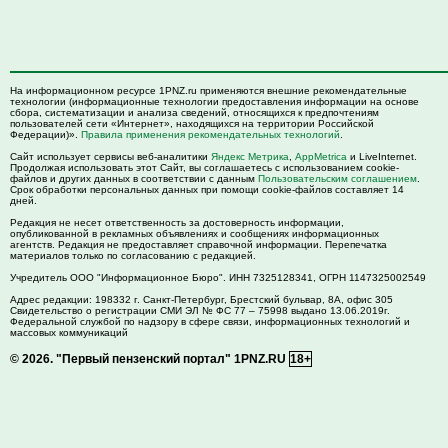
На информационном ресурсе 1PNZ.ru применяются внешние рекомендательные
технологии (информационные технологии предоставления информации на основе
сбора, систематизации и анализа сведений, относящихся к предпочтениям
пользователей сети «Интернет», находящихся на территории Российской
Федерации)».
Правила применения рекомендательных технологий
.
Сайт использует сервисы веб-аналитики
Яндекс Метрика
,
AppMetrica
и LiveInternet.
Продолжая использовать этот Сайт, вы соглашаетесь с использованием cookie-
файлов и других данных в соответствии с данным
Пользовательским соглашением
.
Срок обработки персональных данных при помощи cookie-файлов составляет 14
дней.
Редакция не несет ответственность за достоверность информации,
опубликованной в рекламных объявлениях и сообщениях информационных
агентств. Редакция не предоставляет справочной информации. Перепечатка
материалов только по согласованию с редакцией.
Учредитель ООО "Информационное Бюро". ИНН 7325128341, ОГРН 1147325002549
Адрес редакции:
198332
г. Санкт-Петербург,
Брестский бульвар, 8А, офис 305
Свидетельство о регистрации СМИ ЭЛ № ФС 77 – 75998 выдано 13.06.2019г.
Федеральной службой по надзору в сфере связи, информационных технологий и
массовых коммуникаций
© 2026.
"Первый пензенский портал" 1PNZ.RU
18+