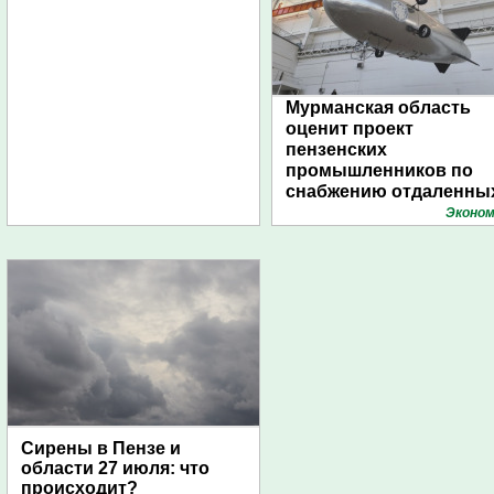
Мурманская область
оценит проект
пензенских
промышленников по
снабжению отдаленны
поселений с помощью
Эконом
дирижаблей
Сирены в Пензе и
области 27 июля: что
происходит?