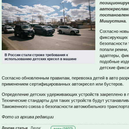
позициониру
автокреслам
постановлен
Мишустина.
Согласно нов
фиксирующих 
безопасности 
попали ремни,
В России стали строже требования к
адаптеры, фик
использованию детских кресел в машине
подобные изд
детские фикс
Согласно обновленным правилам, перевозка детей в авто раз
применением сертифицированных автокресел или бустеров.
Определение детских удерживающих устройств закреплено в 
Технические стандарты для таких устройств будут устанавли
Таможенного союза о безопасности автомобильного транспорта
Фото из архива редакции
Другие статьи
Люди:
дети (1602)