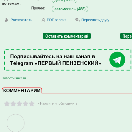
по темам:
Прочее:
автомобиль (488)
Распечатать
PDF версия
Переслать другу
Оставить комментарий
Пере
Новости smi2.ru
КОММЕНТАРИИ
- Нажмите ,чтобы оценить